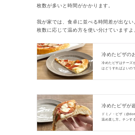
枚数が多いと時間がかかります。
我が家では、食卓に並べる時間差が出ない
枚数に応じて温め方を使い分けていますよ
冷めたピザの
が全然違う！」「
冷めたピザはチーズ
はどうすればよいの
通りでピザを加熱し
冷めたピザが
た」「手軽さもいい
ドミノ・ピザ（@dom
温め直し方。チンす
った」のような声が
実際に試してみた感