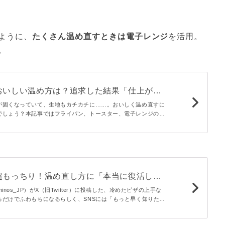
ように、
たくさん温め直すときは電子レンジ
を活用。
。
おいしい温め方は？追求した結果「仕上がり
焼き立てみたい」 - macaroni
が固くなっていて、生地もカチカチに……。おいしく温め直すに
でしょう？本記事ではフライパン、トースター、電子レンジの3
、仕上がりの違いを比較。一番おいしい温め方は果たして？
超もっちり！温め直し方に「本当に復活し
」 - macaroni
inos_JP）がX（旧Twitter）に投稿した、冷めたピザの上手な
るだけでふわもちになるらしく、SNSには「もっと早く知りたか
多々寄せられています。本記事では詳しい手順をご紹介しつつ、
想をお届け♪