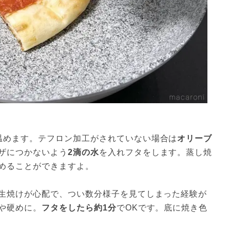
温めます。テフロン加工がされていない場合は
オリーブ
ザにつかないよう
2滴の水
を入れフタをします。蒸し焼
めることができますよ。
生焼けが心配で、つい数分様子を見てしまった経験が
や硬めに。
フタをしたら約1分
でOKです。底に焼き色