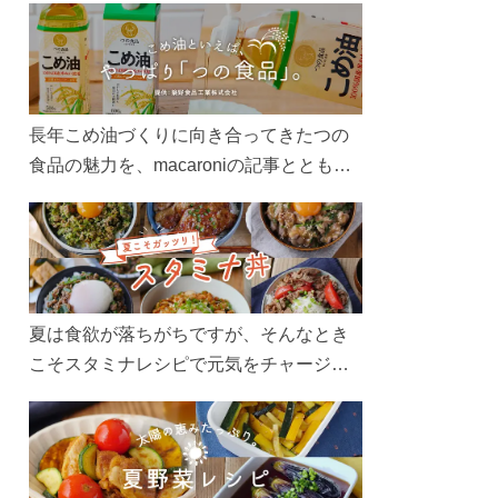
長年こめ油づくりに向き合ってきたつの
食品の魅力を、macaroniの記事とともに
ご紹介します。レシピや活用術はもちろ
ん、製造現場や品質へのこだわりまで。
こめ油をもっと好きになるコンテンツを
ぜひお楽しみください。
夏は食欲が落ちがちですが、そんなとき
こそスタミナレシピで元気をチャージ！
お肉や夏野菜をたっぷり使う丼をガッツ
リ食べて、夏バテを吹き飛ばしましょ
う！