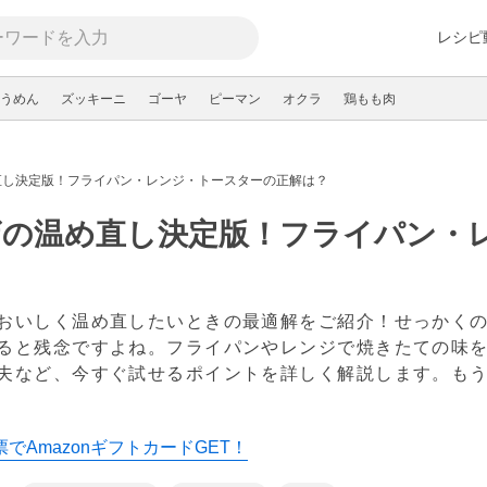
レシピ
うめん
ズッキーニ
ゴーヤ
ピーマン
オクラ
鶏もも肉
直し決定版！フライパン・レンジ・トースターの正解は？
ザの温め直し決定版！フライパン・
？
おいしく温め直したいときの最適解をご紹介！せっかく
ると残念ですよね。フライパンやレンジで焼きたての味
夫など、今すぐ試せるポイントを詳しく解説します。も
新
でAmazonギフトカードGET！