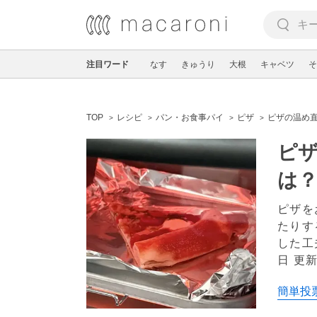
注目ワード
なす
きゅうり
大根
キャベツ
そ
TOP
レシピ
パン・お食事パイ
ピザ
ピザの温め
ピ
は
ピザを
たりす
した工
日 更
簡単投票