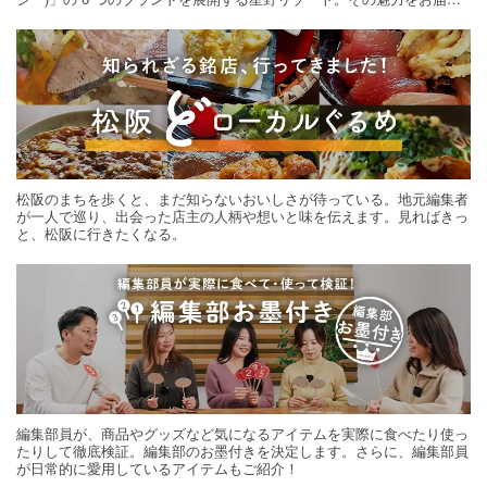
する旅の連載。次の旅先探しのヒントにいかがですか？
松阪のまちを歩くと、まだ知らないおいしさが待っている。地元編集者
が一人で巡り、出会った店主の人柄や想いと味を伝えます。見ればきっ
と、松阪に行きたくなる。
編集部員が、商品やグッズなど気になるアイテムを実際に食べたり使っ
たりして徹底検証。編集部のお墨付きを決定します。さらに、編集部員
が日常的に愛用しているアイテムもご紹介！