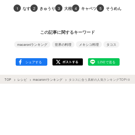
1
なす
2
きゅうり
3
大根
4
キャベツ
5
そうめん
この記事に関するキーワード
macaroniランキング
世界の料理
メキシコ料理
タコス
TOP
レシピ
macaroniランキング
タコスに合う具材の人気ランキングTOP10