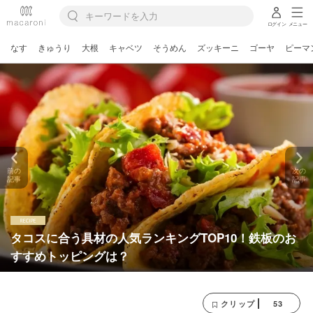
ログイン
メニュー
なす
きゅうり
大根
キャベツ
そうめん
ズッキーニ
ゴーヤ
ピーマ
前の
次の
記事
記事
タコスに合う具材の人気ランキングTOP10！鉄板のお
すすめトッピングは？
53
クリップ