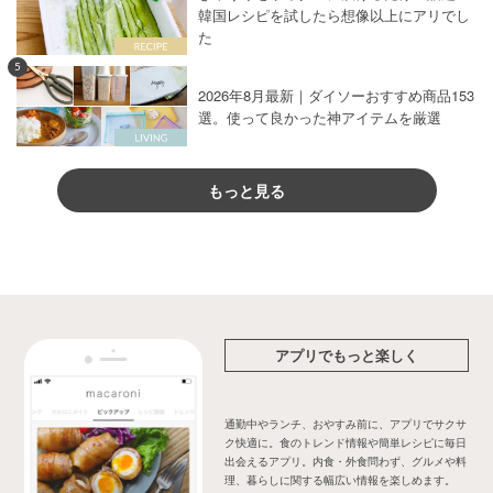
韓国レシピを試したら想像以上にアリでし
た
5
2026年8月最新｜ダイソーおすすめ商品153
選。使って良かった神アイテムを厳選
もっと見る
アプリでもっと楽しく
通勤中やランチ、おやすみ前に、アプリでサクサ
ク快適に。食のトレンド情報や簡単レシピに毎日
出会えるアプリ。内食・外食問わず、グルメや料
理、暮らしに関する幅広い情報を楽しめます。