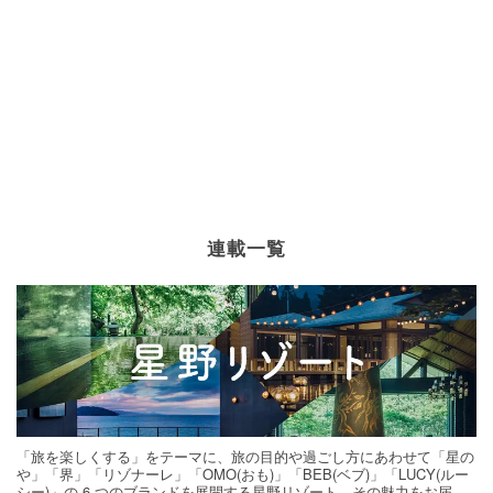
連載一覧
「旅を楽しくする」をテーマに、旅の目的や過ごし方にあわせて「星の
や」「界」「リゾナーレ」「OMO(おも)」「BEB(ベブ)」「LUCY(ルー
シー)」の 6 つのブランドを展開する星野リゾート。その魅力をお届け