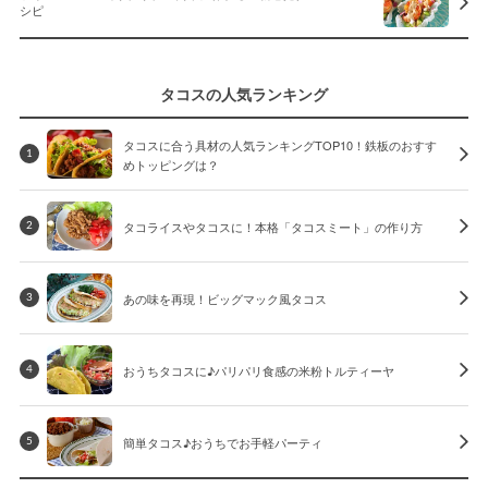
シピ
タコスの人気ランキング
タコスに合う具材の人気ランキングTOP10！鉄板のおすす
1
めトッピングは？
タコライスやタコスに！本格「タコスミート」の作り方
2
あの味を再現！ビッグマック風タコス
3
おうちタコスに♪パリパリ食感の米粉トルティーヤ
4
簡単タコス♪おうちでお手軽パーティ
5