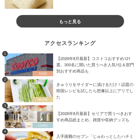
もっと見る
アクセスランキング
1
【2026年8月最新】コストコおすすめ121
選。300名に聞いた買うべき人気1位＆部門
別おすすめ商品も
2
きゅうりをサイダーに漬けるだけ！話題の
韓国レシピを試したら想像以上にアリでし
た
3
【2026年8月最新】セリアで買うべきおす
すめ商品総まとめ。雑貨や収納グッズも
4
入手困難のセブン「じゅわっとしたハチミ