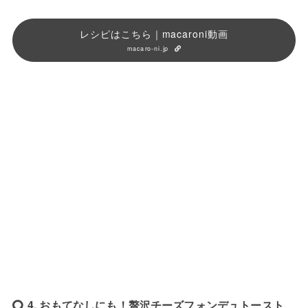
レシピはこちら｜macaroni動画
macaro-ni.jp
4. おもてなしにも！贅沢チーズフォンデュトースト