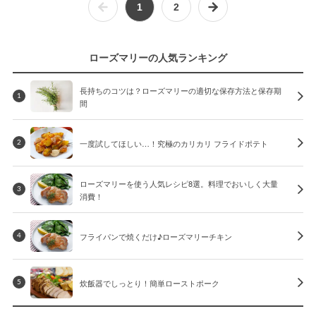
1
2
ローズマリーの人気ランキング
長持ちのコツは？ローズマリーの適切な保存方法と保存期
1
間
一度試してほしい…！究極のカリカリ フライドポテト
2
ローズマリーを使う人気レシピ8選。料理でおいしく大量
3
消費！
フライパンで焼くだけ♪ローズマリーチキン
4
炊飯器でしっとり！簡単ローストポーク
5