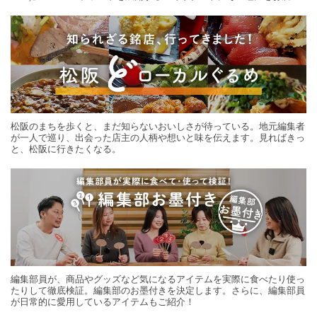
する旅の連載。次の旅先探しのヒントにいかがですか？
松阪のまちを歩くと、まだ知らないおいしさが待っている。地元編集者
が一人で巡り、出会った店主の人柄や想いと味を伝えます。見ればきっ
と、松阪に行きたくなる。
編集部員が、商品やグッズなど気になるアイテムを実際に食べたり使っ
たりして徹底検証。編集部のお墨付きを決定します。さらに、編集部員
が日常的に愛用しているアイテムもご紹介！