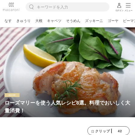
ログイン
メニュー
なす
きゅうり
大根
キャベツ
そうめん
ズッキーニ
ゴーヤ
ピーマ
ローズマリーを使う人気レシピ8選。料理でおいしく大
量消費！
42
クリップ