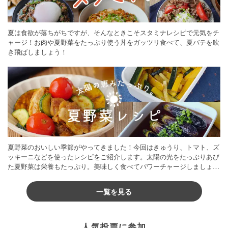
夏は食欲が落ちがちですが、そんなときこそスタミナレシピで元気をチ
ャージ！お肉や夏野菜をたっぷり使う丼をガッツリ食べて、夏バテを吹
き飛ばしましょう！
夏野菜のおいしい季節がやってきました！今回はきゅうり、トマト、ズ
ッキーニなどを使ったレシピをご紹介します。太陽の光をたっぷりあび
た夏野菜は栄養もたっぷり。美味しく食べてパワーチャージしましょう
♪
一覧を見る
人気投票に参加