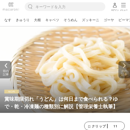
ログイン
メニュー
なす
きゅうり
大根
キャベツ
そうめん
ズッキーニ
ゴーヤ
ピーマ
前の
次の
記事
記事
賞味期限切れ「うどん」は何日まで食べられる？ゆ
で・乾・冷凍麺の種類別に解説【管理栄養士執筆】
11
クリップ