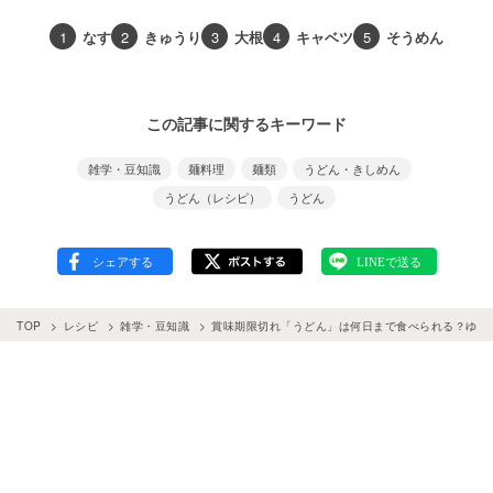
1
なす
2
きゅうり
3
大根
4
キャベツ
5
そうめん
この記事に関するキーワード
雑学・豆知識
麺料理
麺類
うどん・きしめん
うどん（レシピ）
うどん
TOP
レシピ
雑学・豆知識
賞味期限切れ「うどん」は何日まで食べられる？ゆで