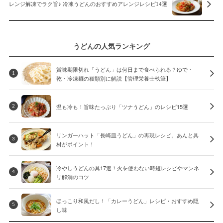
レンジ解凍でラク旨♪ 冷凍うどんのおすすめアレンジレシピ14選
うどんの人気ランキング
賞味期限切れ「うどん」は何日まで食べられる？ゆで・
1
乾・冷凍麺の種類別に解説【管理栄養士執筆】
温も冷も！旨味たっぷり「ツナうどん」のレシピ15選
2
リンガーハット「長崎皿うどん」の再現レシピ。あんと具
3
材がポイント！
冷やしうどんの具17選！火を使わない時短レシピやマンネ
4
リ解消のコツ
ほっこり和風だし！「カレーうどん」レシピ・おすすめ隠
5
し味