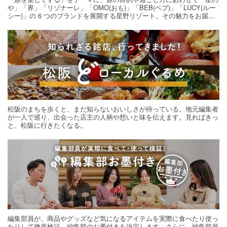
や」「界」「リゾナーレ」「OMO(おも)」「BEB(ベブ)」「LUCY(ルー
シー)」の 6 つのブランドを展開する星野リゾート。その魅力をお届け
する旅の連載。次の旅先探しのヒントにいかがですか？
松阪のまちを歩くと、まだ知らないおいしさが待っている。地元編集者
が一人で巡り、出会った店主の人柄や想いと味を伝えます。見ればきっ
と、松阪に行きたくなる。
編集部員が、商品やグッズなど気になるアイテムを実際に食べたり使っ
たりして徹底検証。編集部のお墨付きを決定します。さらに、編集部員