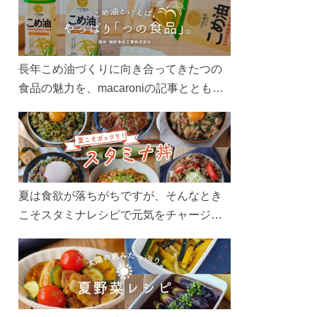
長年こめ油づくりに向き合ってきたつの
食品の魅力を、macaroniの記事とともに
ご紹介します。レシピや活用術はもちろ
ん、製造現場や品質へのこだわりまで。
こめ油をもっと好きになるコンテンツを
ぜひお楽しみください。
夏は食欲が落ちがちですが、そんなとき
こそスタミナレシピで元気をチャージ！
お肉や夏野菜をたっぷり使う丼をガッツ
リ食べて、夏バテを吹き飛ばしましょ
う！