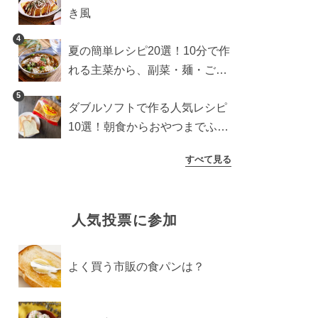
き風
4
夏の簡単レシピ20選！10分で作
れる主菜から、副菜・麺・ごは
んまで一気に紹介
5
ダブルソフトで作る人気レシピ
10選！朝食からおやつまでふん
わり食パンを楽しむアレンジ
すべて見る
人気投票に参加
よく買う市販の食パンは？