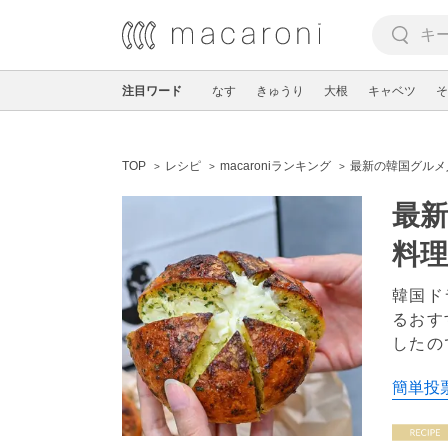
注目ワード
なす
きゅうり
大根
キャベツ
そ
TOP
レシピ
macaroniランキング
最新の韓国グルメ
最新
料
韓国ド
るおす
したの
簡単投票