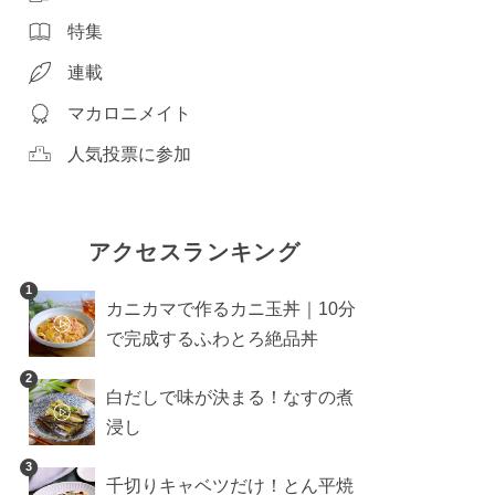
特集
連載
マカロニメイト
人気投票に参加
アクセスランキング
1
カニカマで作るカニ玉丼｜10分
で完成するふわとろ絶品丼
2
白だしで味が決まる！なすの煮
浸し
3
千切りキャベツだけ！とん平焼