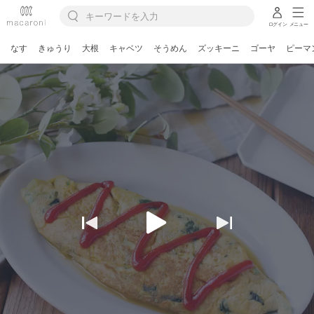
ログイン
メニュー
なす
きゅうり
大根
キャベツ
そうめん
ズッキーニ
ゴーヤ
ピーマ