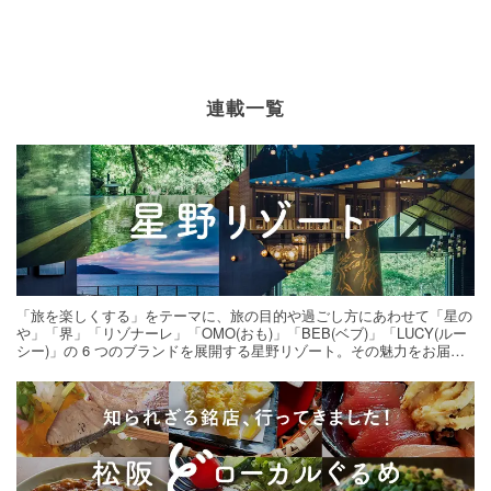
連載一覧
「旅を楽しくする」をテーマに、旅の目的や過ごし方にあわせて「星の
や」「界」「リゾナーレ」「OMO(おも)」「BEB(ベブ)」「LUCY(ルー
シー)」の 6 つのブランドを展開する星野リゾート。その魅力をお届け
する旅の連載。次の旅先探しのヒントにいかがですか？