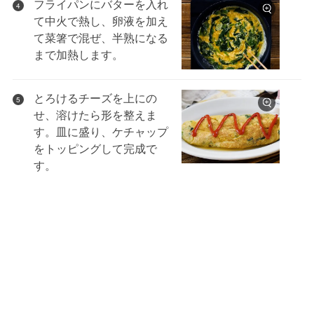
フライパンにバターを入れ
4
て中火で熱し、卵液を加え
て菜箸で混ぜ、半熟になる
まで加熱します。
とろけるチーズを上にの
5
せ、溶けたら形を整えま
す。皿に盛り、ケチャップ
をトッピングして完成で
す。