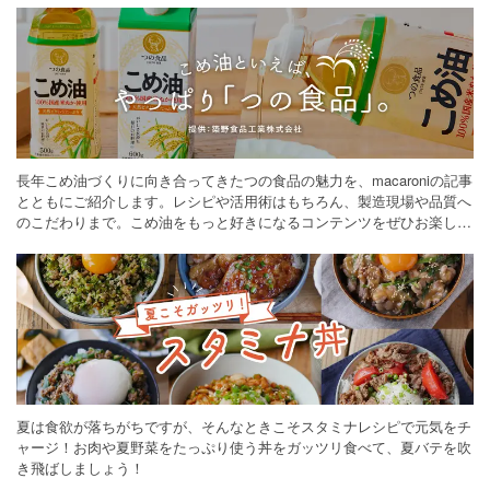
長年こめ油づくりに向き合ってきたつの食品の魅力を、macaroniの記事
とともにご紹介します。レシピや活用術はもちろん、製造現場や品質へ
のこだわりまで。こめ油をもっと好きになるコンテンツをぜひお楽しみ
ください。
夏は食欲が落ちがちですが、そんなときこそスタミナレシピで元気をチ
ャージ！お肉や夏野菜をたっぷり使う丼をガッツリ食べて、夏バテを吹
き飛ばしましょう！