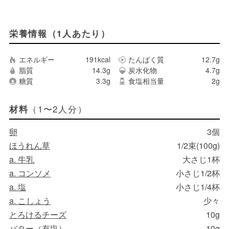
栄養情報（1人あたり）
エネルギー
191kcal
たんぱく質
12.7g
脂質
14.3g
炭水化物
4.7g
糖質
3.3g
食塩相当量
2g
（1〜2人分）
材料
卵
3個
ほうれん草
1/2束(100g)
a. 牛乳
大さじ1杯
a. コンソメ
小さじ1/2杯
a. 塩
小さじ1/4杯
a. こしょう
少々
とろけるチーズ
10g
バター（有塩）
10g