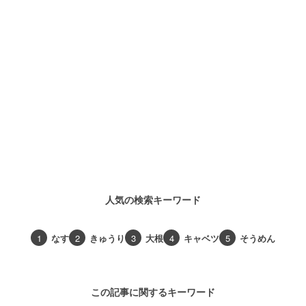
人気の検索キーワード
1
なす
2
きゅうり
3
大根
4
キャベツ
5
そうめん
この記事に関するキーワード