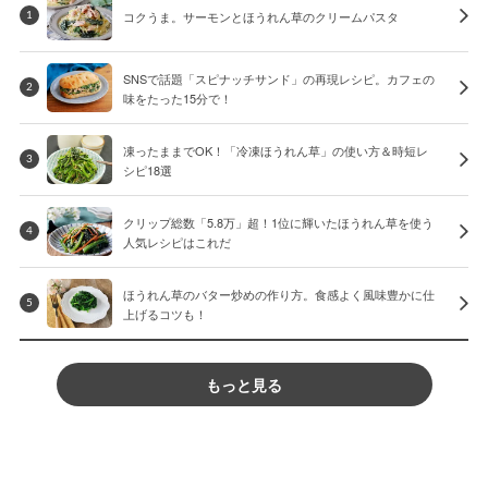
コクうま。サーモンとほうれん草のクリームパスタ
1
SNSで話題「スピナッチサンド」の再現レシピ。カフェの
2
味をたった15分で！
凍ったままでOK！「冷凍ほうれん草」の使い方＆時短レ
3
シピ18選
クリップ総数「5.8万」超！1位に輝いたほうれん草を使う
4
人気レシピはこれだ
ほうれん草のバター炒めの作り方。食感よく風味豊かに仕
5
上げるコツも！
もっと見る