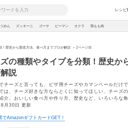
レシピ
うめん
ズッキーニ
ゴーヤ
ピーマン
オクラ
鶏もも肉
類！歴史から製造方法、食べ方までプロが解説
2ページ目
ーズの種類やタイプを分類！歴史か
が解説
でチーズと言っても、ピザ用チーズやカマンベールだけ
では、チーズ好きな方ならとくに知ってほしい、チーズ
紹介。おいしい食べ方や作り方、歴史など、いろいろな
年8月30日 更新
でAmazonギフトカードGET！