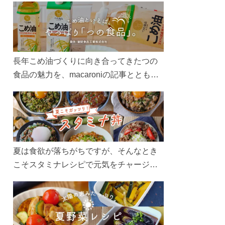
長年こめ油づくりに向き合ってきたつの
食品の魅力を、macaroniの記事とともに
ご紹介します。レシピや活用術はもちろ
ん、製造現場や品質へのこだわりまで。
こめ油をもっと好きになるコンテンツを
ぜひお楽しみください。
夏は食欲が落ちがちですが、そんなとき
こそスタミナレシピで元気をチャージ！
お肉や夏野菜をたっぷり使う丼をガッツ
リ食べて、夏バテを吹き飛ばしましょ
う！