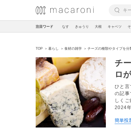
注目ワード
なす
きゅうり
大根
キャベツ
そ
TOP
暮らし
食材の雑学
チーズの種類やタイプを分
チ
ロ
ひと言
の記事
しくご
2024
簡単投票