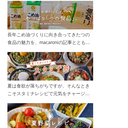
長年こめ油づくりに向き合ってきたつの
食品の魅力を、macaroniの記事とともに
ご紹介します。レシピや活用術はもちろ
ん、製造現場や品質へのこだわりまで。
こめ油をもっと好きになるコンテンツを
ぜひお楽しみください。
夏は食欲が落ちがちですが、そんなとき
こそスタミナレシピで元気をチャージ！
お肉や夏野菜をたっぷり使う丼をガッツ
リ食べて、夏バテを吹き飛ばしましょ
う！