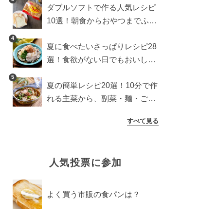
ダブルソフトで作る人気レシピ
10選！朝食からおやつまでふん
わり食パンを楽しむアレンジ
4
夏に食べたいさっぱりレシピ28
選！食欲がない日でもおいしい
簡単おかず・麺・ごはん
5
夏の簡単レシピ20選！10分で作
れる主菜から、副菜・麺・ごは
んまで一気に紹介
すべて見る
人気投票に参加
よく買う市販の食パンは？