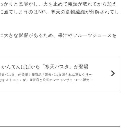
っかりと煮溶かし、火を止めて粗熱が取れてから加え
に煮てしまうのはNG。寒天の食物繊維が分解されてし
に大きな影響があるため、果汁やフルーツジュースを
！かんてんぱぱから「寒天パスタ」が登場
寒天パスタ」が登場！新商品「寒天パスタほうれん草＆クリー
 なす＆トマト」が、直営店と公式オンラインサイトにて販売さ
やアウトドアでも簡単に作れる嬉しい商品ですよ♪