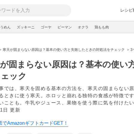
レシピ
うめん
ズッキーニ
ゴーヤ
ピーマン
オクラ
鶏もも肉
寒天が固まらない原因は？基本の使い方と失敗したときの対処法をチェック
3
天が固まらない原因は？基本の使い
チェック
事では、寒天を固める基本の方法を、寒天の固まらない
るときに使う寒天。ホロッと崩れる独特の食感が特徴で
いことも。牛乳やジュース、果物を使う際に気を付けた
1日 更新
でAmazonギフトカードGET！