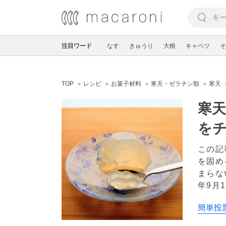
注目ワード
なす
きゅうり
大根
キャベツ
そ
TOP
レシピ
お菓子材料
寒天・ゼラチン類
寒天
寒
を
この記
を固め
まらな
年9月1
簡単投票