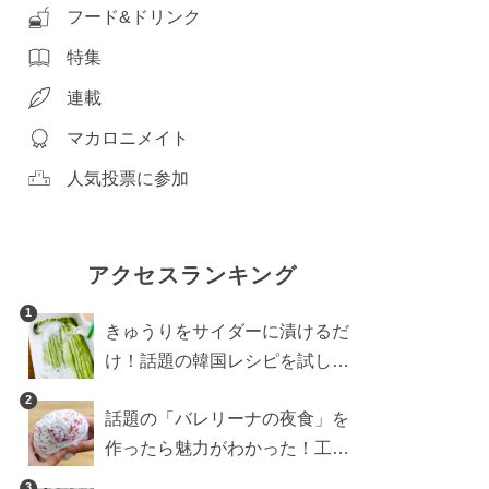
フード&ドリンク
特集
連載
マカロニメイト
人気投票に参加
アクセスランキング
1
きゅうりをサイダーに漬けるだ
け！話題の韓国レシピを試した
ら想像以上にアリでした
2
話題の「バレリーナの夜食」を
作ったら魅力がわかった！工程
10分の作り方
3