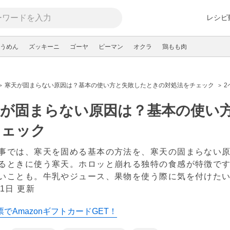
レシピ
うめん
ズッキーニ
ゴーヤ
ピーマン
オクラ
鶏もも肉
寒天が固まらない原因は？基本の使い方と失敗したときの対処法をチェック
2
天が固まらない原因は？基本の使い
チェック
事では、寒天を固める基本の方法を、寒天の固まらない
るときに使う寒天。ホロッと崩れる独特の食感が特徴で
いことも。牛乳やジュース、果物を使う際に気を付けた
1日 更新
でAmazonギフトカードGET！