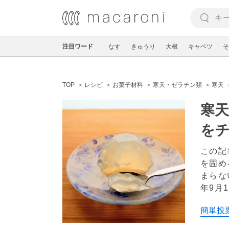
注目ワード
なす
きゅうり
大根
キャベツ
そ
TOP
レシピ
お菓子材料
寒天・ゼラチン類
寒天
寒
を
この記
を固め
まらな
年9月1
簡単投票