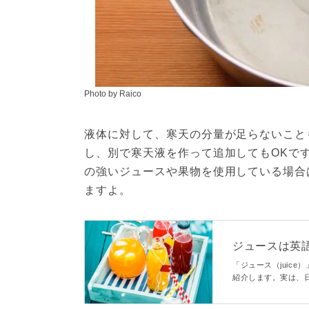
Photo by Raico
液体に対して、寒天の分量が足らないこと
し、別で寒天液を作って追加してもOKで
の強いジュースや果物を使用している場合
ますよ。
ジュースは英語
い方 - macaron
「ジュース（juic
紹介します。実は、
イトAmazonの売
よ。