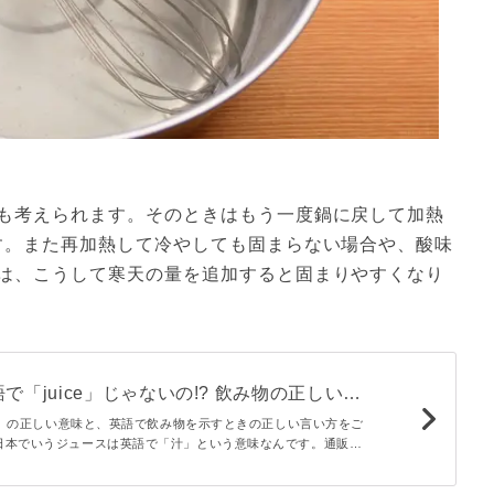
も考えられます。そのときはもう一度鍋に戻して加熱
す。また再加熱して冷やしても固まらない場合や、酸味
は、こうして寒天の量を追加すると固まりやすくなり
で「juice」じゃないの!? 飲み物の正しい言
i
e）」の正しい意味と、英語で飲み物を示すときの正しい言い方をご
日本でいうジュースは英語で「汁」という意味なんです。通販サ
れ筋ランキングで1位を獲得した人気ジュースも掲載しています