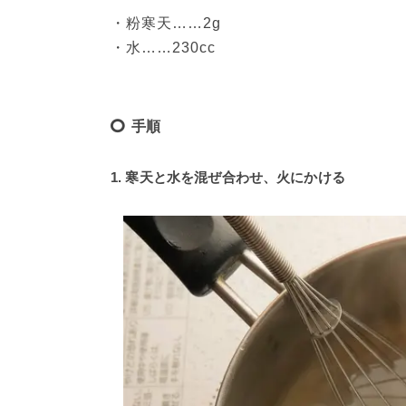
・粉寒天……2g
・水……230cc
手順
1. 寒天と水を混ぜ合わせ、火にかける