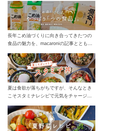
長年こめ油づくりに向き合ってきたつの
食品の魅力を、macaroniの記事とともに
ご紹介します。レシピや活用術はもちろ
ん、製造現場や品質へのこだわりまで。
こめ油をもっと好きになるコンテンツを
ぜひお楽しみください。
夏は食欲が落ちがちですが、そんなとき
こそスタミナレシピで元気をチャージ！
お肉や夏野菜をたっぷり使う丼をガッツ
リ食べて、夏バテを吹き飛ばしましょ
う！