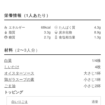
栄養情報（1人あたり）
エネルギー
68kcal
たんぱく質
4.3g
脂質
3.3g
炭水化物
8.9g
糖質
2.7g
食塩相当量
1.3g
（2〜3人分）
材料
白菜
1/4株
しいたけ
4枚
オイスターソース
大さじ1杯
鶏ガラスープの素
小さじ1杯
ごま油
小さじ2杯
トッピング
白いりごま
適量