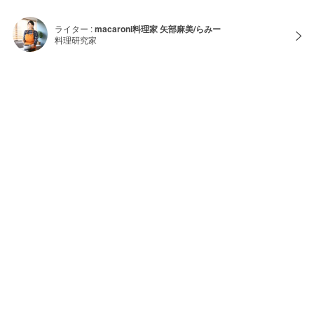
ライター :
macaroni料理家 矢部麻美/らみー
料理研究家