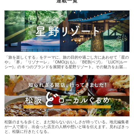
連載一覧
「旅を楽しくする」をテーマに、旅の目的や過ごし方にあわせて「星の
や」「界」「リゾナーレ」「OMO(おも)」「BEB(ベブ)」「LUCY(ルー
シー)」の 6 つのブランドを展開する星野リゾート。その魅力をお届け
する旅の連載。次の旅先探しのヒントにいかがですか？
松阪のまちを歩くと、まだ知らないおいしさが待っている。地元編集者
が一人で巡り、出会った店主の人柄や想いと味を伝えます。見ればきっ
と、松阪に行きたくなる。