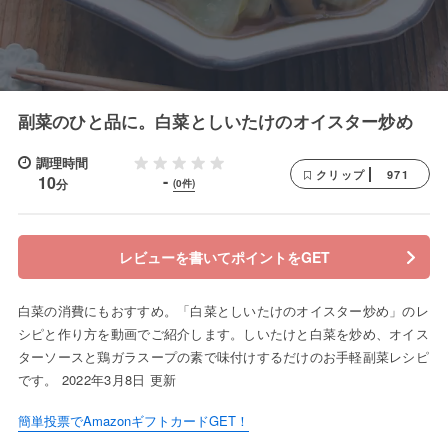
副菜のひと品に。白菜としいたけのオイスター炒め
調理時間
971
クリップ
-
10
分
(0件)
レビューを書いてポイントをGET
白菜の消費にもおすすめ。「白菜としいたけのオイスター炒め」のレ
シピと作り方を動画でご紹介します。しいたけと白菜を炒め、オイス
ターソースと鶏ガラスープの素で味付けするだけのお手軽副菜レシピ
です。 2022年3月8日 更新
簡単投票でAmazonギフトカードGET！