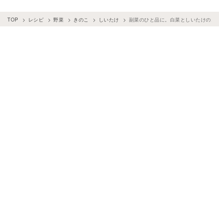
TOP
レシピ
野菜
きのこ
しいたけ
副菜のひと品に。白菜としいたけのオ