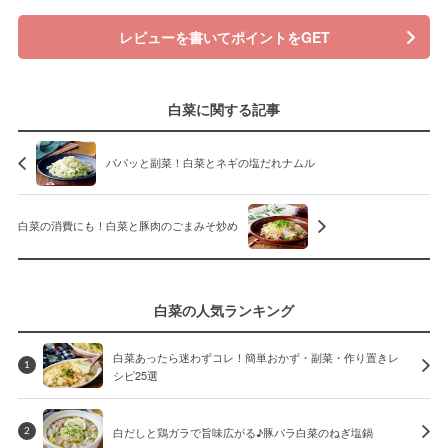
レビューを書いてポイントをGET
白菜に関する記事
パパッと副菜！白菜とネギの塩だれナムル
白菜の消費にも！白菜と豚肉のごまみそ炒め
白菜の人気ランキング
白菜あったら迷わずコレ！簡単おかず・副菜・作り置きレ
1
シピ25選
白だしと鶏ガラで旨味広がる♪豚バラ白菜のねぎ塩鍋
2