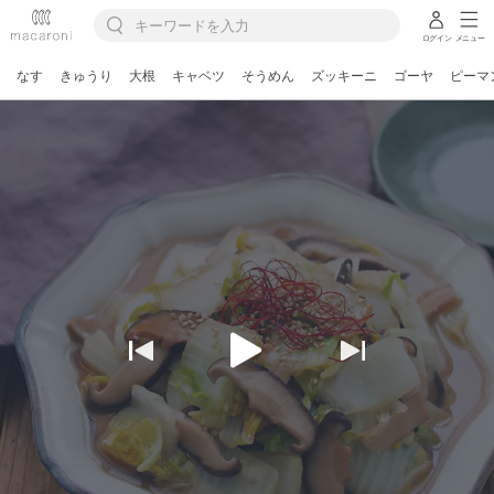
ログイン
メニュー
なす
きゅうり
大根
キャベツ
そうめん
ズッキーニ
ゴーヤ
ピーマ