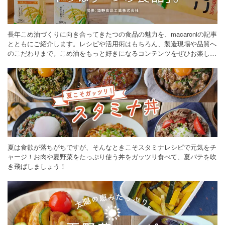
長年こめ油づくりに向き合ってきたつの食品の魅力を、macaroniの記事
とともにご紹介します。レシピや活用術はもちろん、製造現場や品質へ
のこだわりまで。こめ油をもっと好きになるコンテンツをぜひお楽しみ
ください。
夏は食欲が落ちがちですが、そんなときこそスタミナレシピで元気をチ
ャージ！お肉や夏野菜をたっぷり使う丼をガッツリ食べて、夏バテを吹
き飛ばしましょう！