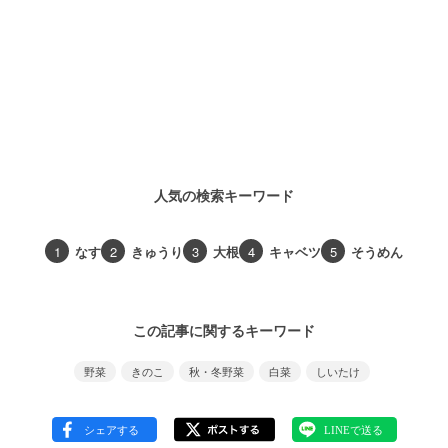
人気の検索キーワード
1
なす
2
きゅうり
3
大根
4
キャベツ
5
そうめん
この記事に関するキーワード
野菜
きのこ
秋・冬野菜
白菜
しいたけ