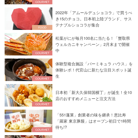
2022年「アムールデュショコラ」で買うべ
き15のチョコ。日本初上陸ブランド、サス
テナブルショコラが集合
松葉がにが毎月100名に当たる！「蟹取県
ウェルカニキャンペーン」2月末まで開催
中
体験型複合施設「バーミキュラ ハウス」を
体験レポ！代官山に新たな注目スポット誕
生
日本初「新大久保韓国横丁」が誕生！全10
店のおすすめメニューと注文方法
「551蓬莱」創業者の味を継承！恵比寿
「羅家 東京豚饅」はオープン初日で1時間
待ち!?