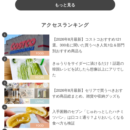
もっと見る
アクセスランキング
1
【2026年8月最新】コストコおすすめ121
選。300名に聞いた買うべき人気1位＆部門
別おすすめ商品も
2
きゅうりをサイダーに漬けるだけ！話題の
韓国レシピを試したら想像以上にアリでし
た
3
【2026年8月最新】セリアで買うべきおす
すめ商品総まとめ。雑貨や収納グッズも
4
入手困難のセブン「じゅわっとしたハチミ
ツパン」は口コミ通り？よりおいしくなる
食べ方も検証