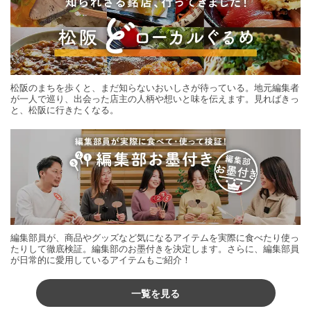
松阪のまちを歩くと、まだ知らないおいしさが待っている。地元編集者
が一人で巡り、出会った店主の人柄や想いと味を伝えます。見ればきっ
と、松阪に行きたくなる。
編集部員が、商品やグッズなど気になるアイテムを実際に食べたり使っ
たりして徹底検証。編集部のお墨付きを決定します。さらに、編集部員
が日常的に愛用しているアイテムもご紹介！
一覧を見る