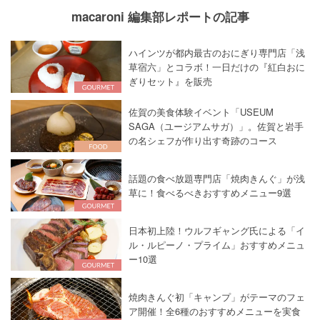
macaroni 編集部レポートの記事
ハインツが都内最古のおにぎり専門店「浅
草宿六」とコラボ！一日だけの『紅白おに
ぎりセット』を販売
佐賀の美食体験イベント「USEUM
SAGA（ユージアムサガ）」。佐賀と岩手
の名シェフが作り出す奇跡のコース
話題の食べ放題専門店「焼肉きんぐ」が浅
草に！食べるべきおすすめメニュー9選
日本初上陸！ウルフギャング氏による「イ
ル・ルピーノ・プライム」おすすめメニュ
ー10選
焼肉きんぐ初「キャンプ」がテーマのフェ
ア開催！全6種のおすすめメニューを実食