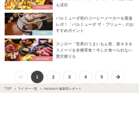
も涙目
バルミューダ初のコーヒーメーカーを最速
レポ！「バルミューダ ザ・ブリュー」のお
すすめポイント
スシロー「世界のうまいもん祭」新ネタ＆
スイーツを全種実食！今しか食べられない
贅沢握りも
1
2
3
4
5
TOP
ライター一覧
macaroni 編集部レポート