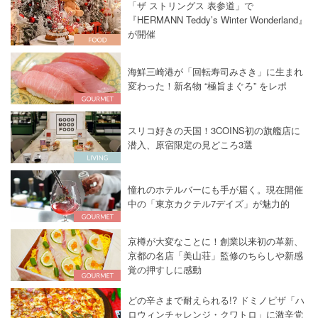
「ザ ストリングス 表参道」で
『HERMANN Teddy’s Winter Wonderland』
が開催
海鮮三崎港が「回転寿司みさき」に生まれ
変わった！新名物 “極旨まぐろ” をレポ
スリコ好きの天国！3COINS初の旗艦店に
潜入、原宿限定の見どころ3選
憧れのホテルバーにも手が届く。現在開催
中の「東京カクテル7デイズ」が魅力的
京樽が大変なことに！創業以来初の革新、
京都の名店「美山荘」監修のちらしや新感
覚の押すしに感動
どの辛さまで耐えられる!? ドミノピザ「ハ
ロウィンチャレンジ・クワトロ」に激辛党