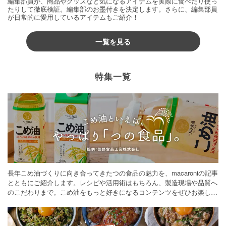
編集部員が、商品やグッズなど気になるアイテムを実際に食べたり使っ
たりして徹底検証。編集部のお墨付きを決定します。さらに、編集部員
が日常的に愛用しているアイテムもご紹介！
一覧を見る
特集一覧
長年こめ油づくりに向き合ってきたつの食品の魅力を、macaroniの記事
とともにご紹介します。レシピや活用術はもちろん、製造現場や品質へ
のこだわりまで。こめ油をもっと好きになるコンテンツをぜひお楽しみ
ください。