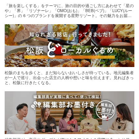
「旅を楽しくする」をテーマに、旅の目的や過ごし方にあわせて「星の
や」「界」「リゾナーレ」「OMO(おも)」「BEB(ベブ)」「LUCY(ルー
シー)」の 6 つのブランドを展開する星野リゾート。その魅力をお届け
する旅の連載。次の旅先探しのヒントにいかがですか？
松阪のまちを歩くと、まだ知らないおいしさが待っている。地元編集者
が一人で巡り、出会った店主の人柄や想いと味を伝えます。見ればきっ
と、松阪に行きたくなる。