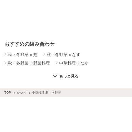
おすすめの組み合わせ
秋・冬野菜
×
鮭
秋・冬野菜
×
なす
秋・冬野菜
×
野菜料理
中華料理
×
なす
中華料理
×
きゅうり
秋・冬野菜
×
お菓子・スイーツ
もっと見る
中華料理
×
キャベツ
中華料理
×
鶏肉
中華料理
×
白菜
中華料理
×
ピーマン
TOP
レシピ
中華料理 秋・冬野菜
中華料理
×
豚肉
中華料理
×
もやし
中華料理
×
ラーメン・中華麺
中華料理
×
卵料理
秋・冬野菜
×
魚
秋・冬野菜
×
パスタ・スパゲッティ
中華料理
×
トマト
秋・冬野菜
×
冬レシピ
秋・冬野菜
×
献立
秋・冬野菜
×
カレー