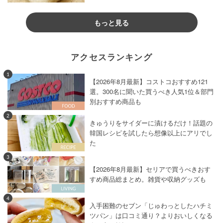
もっと見る
アクセスランキング
1
【2026年8月最新】コストコおすすめ121
選。300名に聞いた買うべき人気1位＆部門
別おすすめ商品も
2
きゅうりをサイダーに漬けるだけ！話題の
韓国レシピを試したら想像以上にアリでし
た
3
【2026年8月最新】セリアで買うべきおす
すめ商品総まとめ。雑貨や収納グッズも
4
入手困難のセブン「じゅわっとしたハチミ
ツパン」は口コミ通り？よりおいしくなる