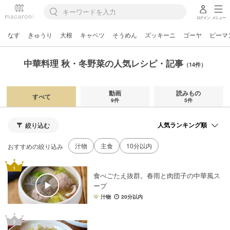
ログイン
メニュー
なす
きゅうり
大根
キャベツ
そうめん
ズッキーニ
ゴーヤ
ピーマ
中華料理 秋・冬野菜の人気レシピ・記事
（14件）
動画
読みもの
すべて
9件
5件
絞り込む
汁物
主食
10分以内
おすすめの絞り込み
食べごたえ抜群。春雨と肉団子の中華風ス
ープ
汁物
20分以内