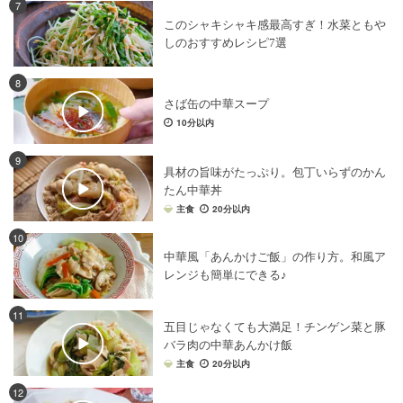
7
このシャキシャキ感最高すぎ！水菜ともや
しのおすすめレシピ7選
8
さば缶の中華スープ
10分以内
9
具材の旨味がたっぷり。包丁いらずのかん
たん中華丼
主食
20分以内
10
中華風「あんかけご飯」の作り方。和風ア
レンジも簡単にできる♪
11
五目じゃなくても大満足！チンゲン菜と豚
バラ肉の中華あんかけ飯
主食
20分以内
12