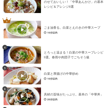
のせておいしい！「中華あんかけ」の基本
レシピ＆アレンジ8選
ごま油香る。白菜とえのきの中華スープ
10分以内
4
とろっと温まる！白菜の中華スープレシピ
9選。春雨や肉団子でごちそう級
5
白菜と厚揚げの中華炒め
10分以内
6
具材の旨味がたっぷり。基本の「中華丼」
20分以内