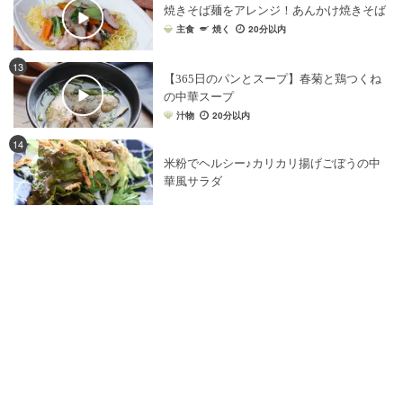
焼きそば麺をアレンジ！あんかけ焼きそば
主食
焼く
20分以内
13
【365日のパンとスープ】春菊と鶏つくね
の中華スープ
汁物
20分以内
14
米粉でヘルシー♪カリカリ揚げごぼうの中
華風サラダ