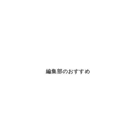
中華料理
×
点心
秋・冬野菜
×
お弁当
秋・冬野菜
×
健康・ヘルシーレシピ
秋・冬野菜
×
煮物
秋・冬野菜
×
野菜サラダ
編集部のおすすめ