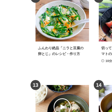
ふんわり絶品「ニラと豆腐の
切って
卵とじ」のレシピ・作り方
マトの
10
13
14