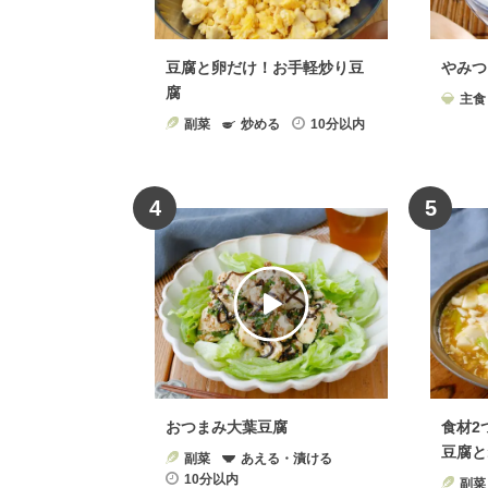
豆腐と卵だけ！お手軽炒り豆
やみつ
腐
主食
副菜
炒める
10分以内
4
5
おつまみ大葉豆腐
食材2
豆腐と
副菜
あえる・漬ける
10分以内
副菜