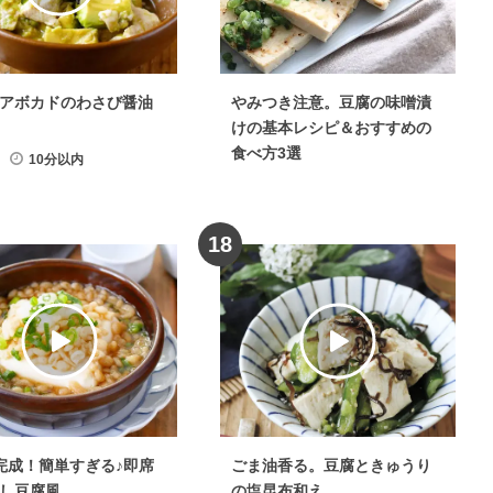
アボカドのわさび醤油
やみつき注意。豆腐の味噌漬
けの基本レシピ＆おすすめの
食べ方3選
10分以内
18
完成！簡単すぎる♪即席
ごま油香る。豆腐ときゅうり
し豆腐風
の塩昆布和え