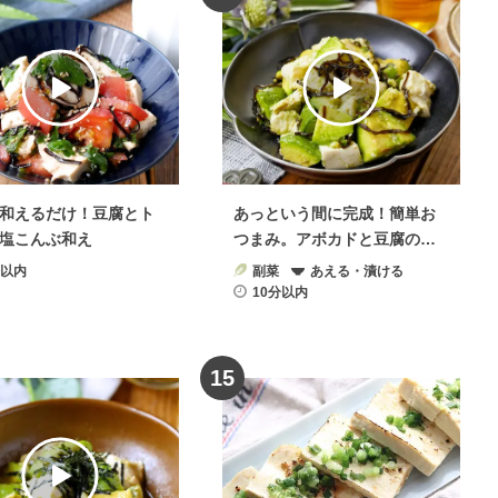
和えるだけ！豆腐とト
あっという間に完成！簡単お
塩こんぶ和え
つまみ。アボカドと豆腐のや
みつき塩昆布和え
分以内
副菜
あえる・漬ける
10分以内
15