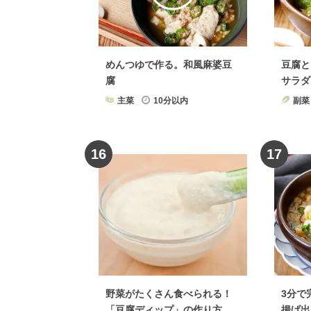
めんつゆで作る。和風麻婆豆
豆腐と
腐
サラダ
主菜
10分以内
副菜
16
17
野菜がたくさん食べられる！
3分で
「豆腐ディップ」の作り方。
揚げ出