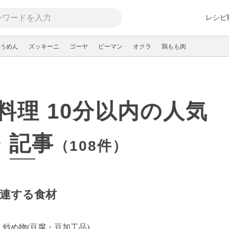
レシピ
うめん
ズッキーニ
ゴーヤ
ピーマン
オクラ
鶏もも肉
料理 10分以内の人気
・記事
（108件）
連する食材
炒め物(豆腐・豆加工品)