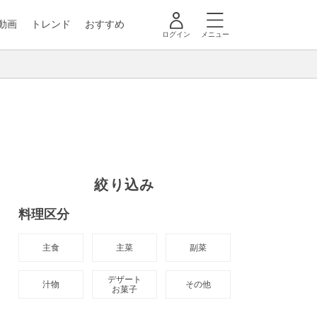
動画
トレンド
おすすめ
ログイン
メニュー
絞り込み
料理区分
主食
主菜
副菜
デザート

汁物
その他
お菓子