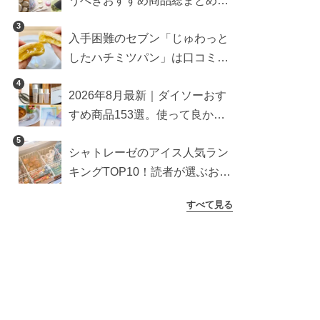
うべきおすすめ商品総まとめ。
雑貨や収納グッズも
3
入手困難のセブン「じゅわっと
したハチミツパン」は口コミ通
り？よりおいしくなる食べ方も
4
2026年8月最新｜ダイソーおす
検証
すめ商品153選。使って良かっ
た神アイテムを厳選
5
シャトレーゼのアイス人気ラン
キングTOP10！読者が選ぶおす
すめ商品は？
すべて見る