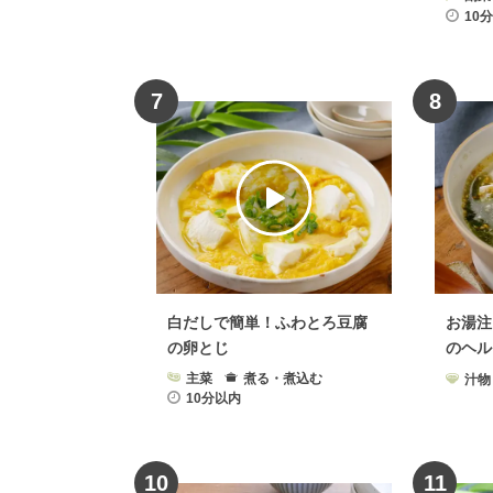
10
7
8
白だしで簡単！ふわとろ豆腐
お湯注
の卵とじ
のヘル
主菜
煮る・煮込む
汁物
10分以内
10
11