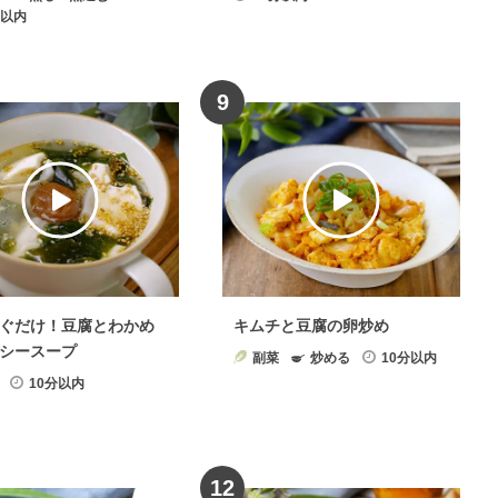
分以内
9
ぐだけ！豆腐とわかめ
キムチと豆腐の卵炒め
シースープ
副菜
炒める
10分以内
10分以内
12