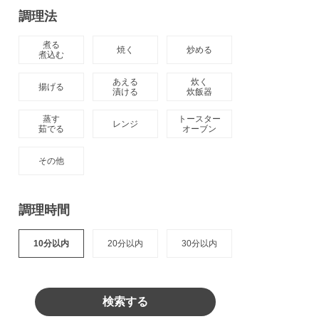
調理法
煮る

焼く
炒める
煮込む
あえる

炊く

揚げる
漬ける
炊飯器
蒸す

トースター

レンジ
茹でる
オーブン
その他
調理時間
10分以内
20分以内
30分以内
検索する