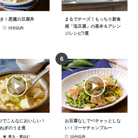
き！悪魔の豆腐丼
まるでチーズ！もっちり新食
感「塩豆腐」の基本＆アレン
10分以内
ジレシピ7選
6
つでこんなにおいしい！
お豆腐なしでベチャッとしな
ねぎのうま煮
い！ゴーヤチャンプルー
煮る・煮込む
10分以内