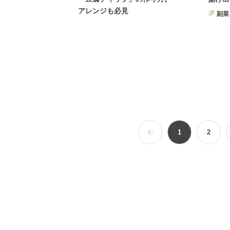
アレンジも必見
副菜
1
2