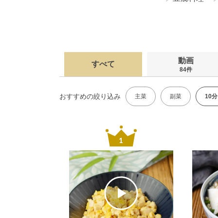
動画
すべて
84件
おすすめの絞り込み
主菜
副菜
10