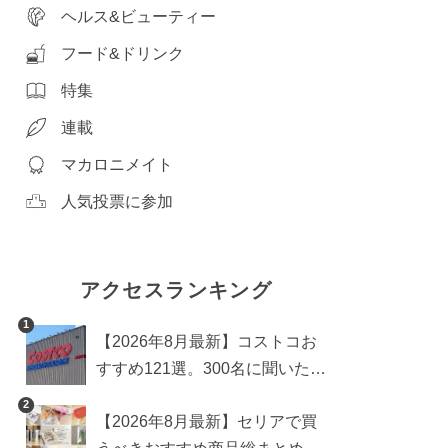
ヘルス&ビューティー
フード&ドリンク
特集
連載
マカロニメイト
人気投票に参加
アクセスランキング
1
【2026年8月最新】コストコお
すすめ121選。300名に聞いた買
うべき人気1位＆部門別おすす
2
【2026年8月最新】セリアで買
め商品も