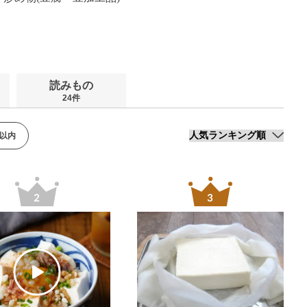
読みもの
24件
分以内