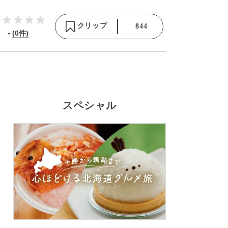
クリップ
844
-
(0件)
スペシャル