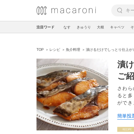
注目ワード
なす
きゅうり
大根
キャベツ
そ
TOP
レシピ
魚介料理
漬けるだけでしっとり仕上が
漬
ご
さわら
ると多
ができ
簡単投票