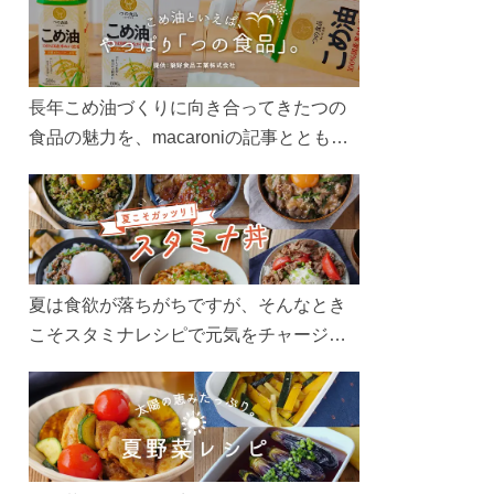
長年こめ油づくりに向き合ってきたつの
食品の魅力を、macaroniの記事とともに
ご紹介します。レシピや活用術はもちろ
ん、製造現場や品質へのこだわりまで。
こめ油をもっと好きになるコンテンツを
ぜひお楽しみください。
夏は食欲が落ちがちですが、そんなとき
こそスタミナレシピで元気をチャージ！
お肉や夏野菜をたっぷり使う丼をガッツ
リ食べて、夏バテを吹き飛ばしましょ
う！