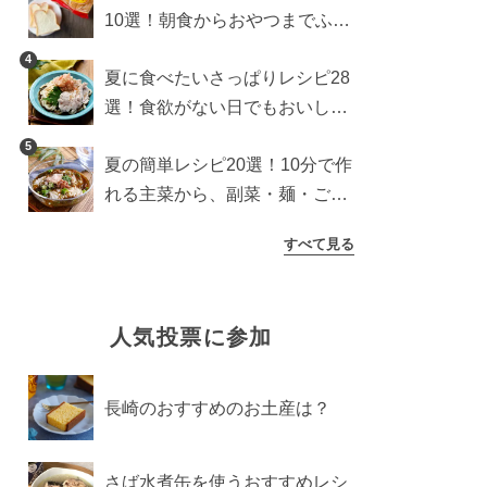
10選！朝食からおやつまでふん
わり食パンを楽しむアレンジ
4
夏に食べたいさっぱりレシピ28
選！食欲がない日でもおいしい
簡単おかず・麺・ごはん
5
夏の簡単レシピ20選！10分で作
れる主菜から、副菜・麺・ごは
んまで一気に紹介
すべて見る
人気投票に参加
長崎のおすすめのお土産は？
さば水煮缶を使うおすすめレシ