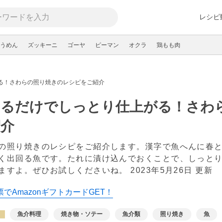
レシピ
うめん
ズッキーニ
ゴーヤ
ピーマン
オクラ
鶏もも肉
る！さわらの照り焼きのレシピをご紹介
けるだけでしっとり仕上がる！さわ
紹介
の照り焼きのレシピをご紹介します。漢字で魚へんに春
く出回る魚です。たれに漬け込んでおくことで、しっと
ますよ。ぜひお試しくださいね。
2023年5月26日 更新
でAmazonギフトカードGET！
魚介料理
焼き物・ソテー
魚介類
照り焼き
魚