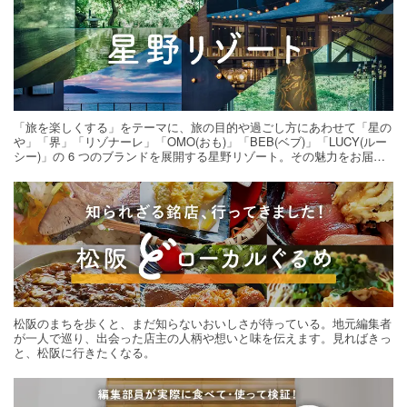
「旅を楽しくする」をテーマに、旅の目的や過ごし方にあわせて「星の
や」「界」「リゾナーレ」「OMO(おも)」「BEB(ベブ)」「LUCY(ルー
シー)」の 6 つのブランドを展開する星野リゾート。その魅力をお届け
する旅の連載。次の旅先探しのヒントにいかがですか？
松阪のまちを歩くと、まだ知らないおいしさが待っている。地元編集者
が一人で巡り、出会った店主の人柄や想いと味を伝えます。見ればきっ
と、松阪に行きたくなる。