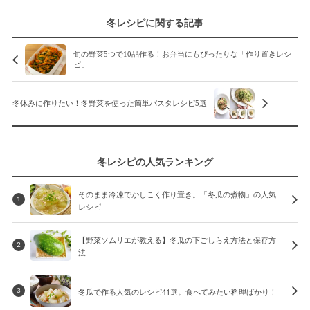
冬レシピに関する記事
旬の野菜5つで10品作る！お弁当にもぴったりな「作り置きレシ
ピ」
冬休みに作りたい！冬野菜を使った簡単パスタレシピ5選
冬レシピの人気ランキング
そのまま冷凍でかしこく作り置き。「冬瓜の煮物」の人気
1
レシピ
【野菜ソムリエが教える】冬瓜の下ごしらえ方法と保存方
2
法
冬瓜で作る人気のレシピ41選。食べてみたい料理ばかり！
3