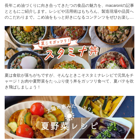
長年こめ油づくりに向き合ってきたつの食品の魅力を、macaroniの記事
とともにご紹介します。レシピや活用術はもちろん、製造現場や品質へ
のこだわりまで。こめ油をもっと好きになるコンテンツをぜひお楽しみ
ください。
夏は食欲が落ちがちですが、そんなときこそスタミナレシピで元気をチ
ャージ！お肉や夏野菜をたっぷり使う丼をガッツリ食べて、夏バテを吹
き飛ばしましょう！