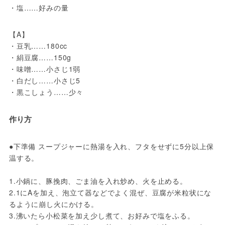
・塩……好みの量
【A】
・豆乳……180cc
・絹豆腐……150g
・味噌……小さじ1弱
・白だし……小さじ5
・黒こしょう……少々
作り方
●下準備 スープジャーに熱湯を入れ、フタをせずに5分以上保
温する。
1.小鍋に、豚挽肉、ごま油を入れ炒め、火を止める。
2.1にAを加え、泡立て器などでよく混ぜ、豆腐が米粒状にな
るように崩し火にかける。
3.沸いたら小松菜を加え少し煮て、お好みで塩をふる。