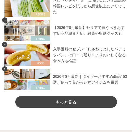
韓国レシピを試したら想像以上にアリでし
た
3
【2026年8月最新】セリアで買うべきおす
すめ商品総まとめ。雑貨や収納グッズも
4
入手困難のセブン「じゅわっとしたハチミ
ツパン」は口コミ通り？よりおいしくなる
食べ方も検証
5
2026年8月最新｜ダイソーおすすめ商品153
選。使って良かった神アイテムを厳選
もっと見る