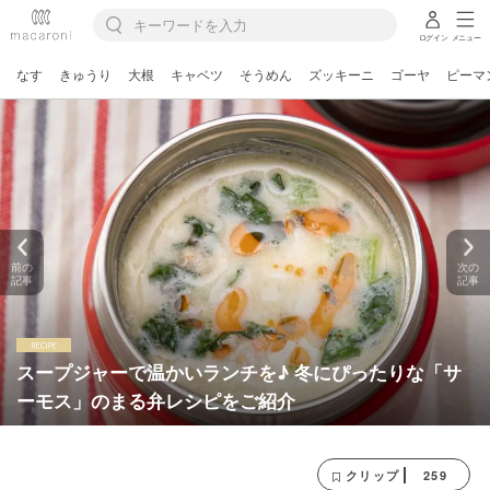
ログイン
メニュー
なす
きゅうり
大根
キャベツ
そうめん
ズッキーニ
ゴーヤ
ピーマ
前の
次の
記事
記事
スープジャーで温かいランチを♪ 冬にぴったりな「サ
ーモス」のまる弁レシピをご紹介
259
クリップ