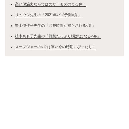
高い保温力ならではのサーモスのまる弁！
リュウジ先生の「2021年バズ予測○弁」
野上優佳子先生の「お昼時間が満たされる○弁」
植木もも子先生の「野菜たっぷり!元気になる○弁」
スープジャーの○弁は寒い今の時期にぴったり！