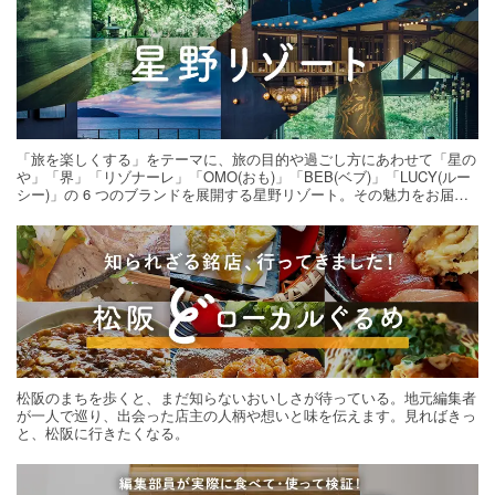
「旅を楽しくする」をテーマに、旅の目的や過ごし方にあわせて「星の
や」「界」「リゾナーレ」「OMO(おも)」「BEB(ベブ)」「LUCY(ルー
シー)」の 6 つのブランドを展開する星野リゾート。その魅力をお届け
する旅の連載。次の旅先探しのヒントにいかがですか？
松阪のまちを歩くと、まだ知らないおいしさが待っている。地元編集者
が一人で巡り、出会った店主の人柄や想いと味を伝えます。見ればきっ
と、松阪に行きたくなる。