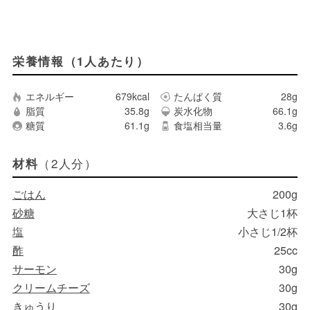
栄養情報（1人あたり）
エネルギー
679kcal
たんぱく質
28g
脂質
35.8g
炭水化物
66.1g
糖質
61.1g
食塩相当量
3.6g
（2人分）
材料
ごはん
200g
砂糖
大さじ1杯
塩
小さじ1/2杯
酢
25cc
サーモン
30g
クリームチーズ
30g
きゅうり
30g