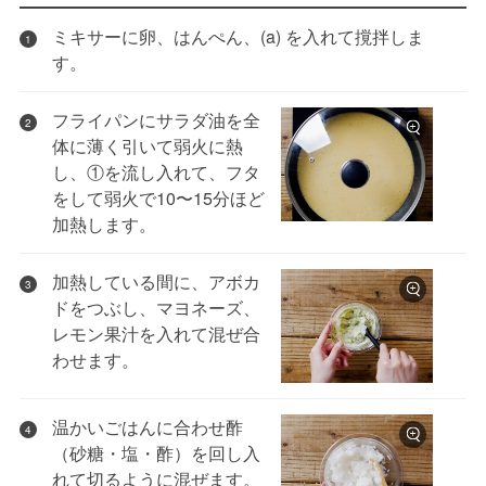
ミキサーに卵、はんぺん、(a) を入れて撹拌しま
1
す。
フライパンにサラダ油を全
2
体に薄く引いて弱火に熱
し、①を流し入れて、フタ
をして弱火で10〜15分ほど
加熱します。
加熱している間に、アボカ
3
ドをつぶし、マヨネーズ、
レモン果汁を入れて混ぜ合
わせます。
温かいごはんに合わせ酢
4
（砂糖・塩・酢）を回し入
れて切るように混ぜます。