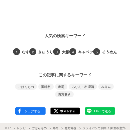
人気の検索キーワード
1
なす
2
きゅうり
3
大根
4
キャベツ
5
そうめん
この記事に関するキーワード
ごはんもの
調味料
寿司
みりん・料理酒
みりん
恵方巻き
TOP
レシピ
ごはんもの
寿司
恵方巻き
フライパンで簡単！伊達巻恵方巻