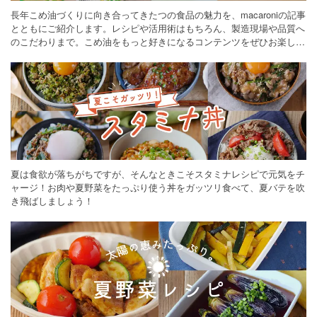
長年こめ油づくりに向き合ってきたつの食品の魅力を、macaroniの記事
とともにご紹介します。レシピや活用術はもちろん、製造現場や品質へ
のこだわりまで。こめ油をもっと好きになるコンテンツをぜひお楽しみ
ください。
夏は食欲が落ちがちですが、そんなときこそスタミナレシピで元気をチ
ャージ！お肉や夏野菜をたっぷり使う丼をガッツリ食べて、夏バテを吹
き飛ばしましょう！