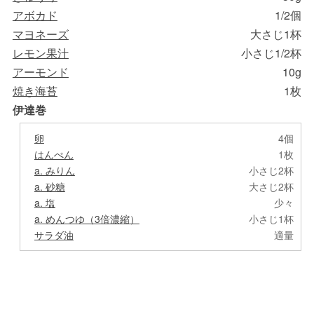
アボカド
1/2個
マヨネーズ
大さじ1杯
レモン果汁
小さじ1/2杯
アーモンド
10g
焼き海苔
1枚
伊達巻
卵
4個
はんぺん
1枚
a. みりん
小さじ2杯
a. 砂糖
大さじ2杯
a. 塩
少々
a. めんつゆ（3倍濃縮）
小さじ1杯
サラダ油
適量