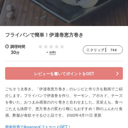
フライパンで簡単！伊達巻恵方巻き
調理時間
748
クリップ
-
30
分
(0件)
レビューを書いてポイントをGET
ごちそう太巻き。「伊達巻恵方巻き」のレシピと作り方を動画でご紹
介します。フライパンで伊達巻を作り、サーモン、アボカド、チーズ
を巻いた、おつまみ感覚ののり巻きと合わせました。見栄えも、食べ
ごたえも抜群で、恵方巻きの変わり種にもおすすめ！卵のふんわり食
感、酢飯が食欲そそるひと品です。 2022年4月11日 更新
簡単投票でAmazonギフトカードGET！