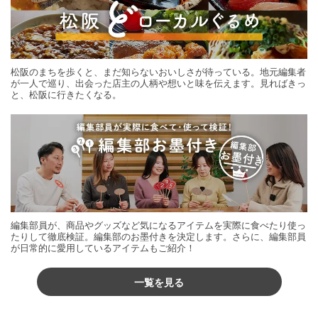
松阪のまちを歩くと、まだ知らないおいしさが待っている。地元編集者
が一人で巡り、出会った店主の人柄や想いと味を伝えます。見ればきっ
と、松阪に行きたくなる。
編集部員が、商品やグッズなど気になるアイテムを実際に食べたり使っ
たりして徹底検証。編集部のお墨付きを決定します。さらに、編集部員
が日常的に愛用しているアイテムもご紹介！
一覧を見る