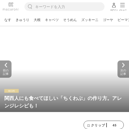
ログイン
メニュー
なす
きゅうり
大根
キャベツ
そうめん
ズッキーニ
ゴーヤ
ピーマ
前の
次の
記事
記事
関西人にも食べてほしい「ちくわぶ」の作り方。アレ
ンジレシピも！
45
クリップ