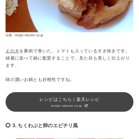
出典：recipe.rakuten.co.jp
えのき
を豚肉で巻いた、トマトも入っているすき焼きです。
綺麗に並べて鍋に配置することで、見た目も美しく仕上がり
ます。
味の濃いお鍋とも好相性ですね。
レシピはこちら｜楽天レシピ
recipe.rakuten.co.jp
3. ちくわぶと卵のエビチリ風