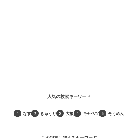
人気の検索キーワード
1
なす
2
きゅうり
3
大根
4
キャベツ
5
そうめん
この記事に関するキーワード