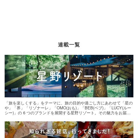
連載一覧
「旅を楽しくする」をテーマに、旅の目的や過ごし方にあわせて「星の
や」「界」「リゾナーレ」「OMO(おも)」「BEB(ベブ)」「LUCY(ルー
シー)」の 6 つのブランドを展開する星野リゾート。その魅力をお届け
する旅の連載。次の旅先探しのヒントにいかがですか？