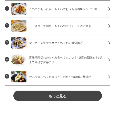
この手があったか！ちくわでおうち居酒屋レシピ10選
1
トースターで簡単！ちくわのマヨチーズ磯辺焼き
2
マヨネーズでサクサク！ちくわの磯辺揚げ
3
賞味期限切れのちくわ食べてもいい？1週間の期限を1ヶ月
4
まで延ばす保存テク
やみつき。ちくわきゅうりのめんつゆポン酢漬け
5
もっと見る