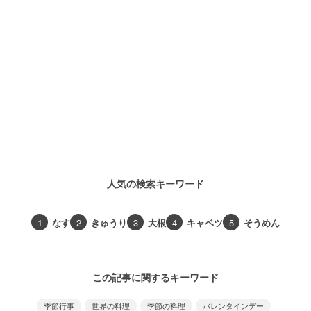
人気の検索キーワード
1
なす
2
きゅうり
3
大根
4
キャベツ
5
そうめん
この記事に関するキーワード
季節行事
世界の料理
季節の料理
バレンタインデー