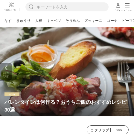
ログイン
メニュー
なす
きゅうり
大根
キャベツ
そうめん
ズッキーニ
ゴーヤ
ピーマ
前の
次の
記事
記事
バレンタインは何作る？おうちご飯のおすすめレシピ
30選
395
クリップ