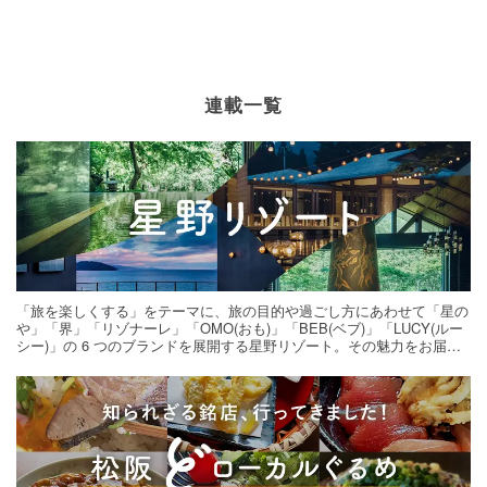
連載一覧
「旅を楽しくする」をテーマに、旅の目的や過ごし方にあわせて「星の
や」「界」「リゾナーレ」「OMO(おも)」「BEB(ベブ)」「LUCY(ルー
シー)」の 6 つのブランドを展開する星野リゾート。その魅力をお届け
する旅の連載。次の旅先探しのヒントにいかがですか？