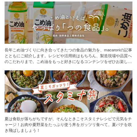
長年こめ油づくりに向き合ってきたつの食品の魅力を、macaroniの記事
とともにご紹介します。レシピや活用術はもちろん、製造現場や品質へ
のこだわりまで。こめ油をもっと好きになるコンテンツをぜひお楽しみ
ください。
夏は食欲が落ちがちですが、そんなときこそスタミナレシピで元気をチ
ャージ！お肉や夏野菜をたっぷり使う丼をガッツリ食べて、夏バテを吹
き飛ばしましょう！