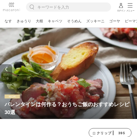
ログイン
メニュー
なす
きゅうり
大根
キャベツ
そうめん
ズッキーニ
ゴーヤ
ピーマ
前の
次の
記事
記事
バレンタインは何作る？おうちご飯のおすすめレシピ
30選
395
クリップ