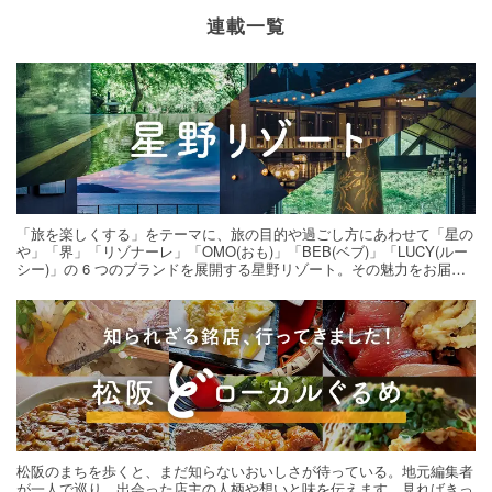
連載一覧
「旅を楽しくする」をテーマに、旅の目的や過ごし方にあわせて「星の
や」「界」「リゾナーレ」「OMO(おも)」「BEB(ベブ)」「LUCY(ルー
シー)」の 6 つのブランドを展開する星野リゾート。その魅力をお届け
する旅の連載。次の旅先探しのヒントにいかがですか？
松阪のまちを歩くと、まだ知らないおいしさが待っている。地元編集者
が一人で巡り、出会った店主の人柄や想いと味を伝えます。見ればきっ