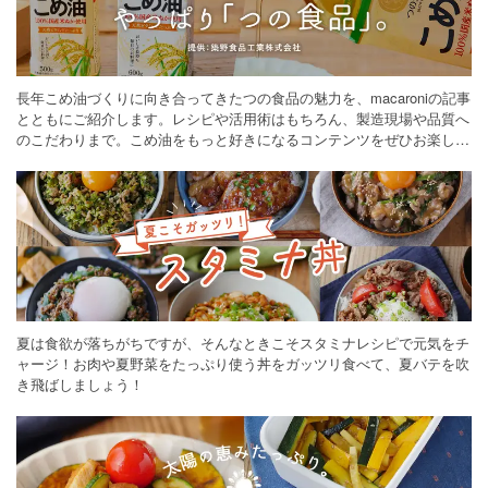
長年こめ油づくりに向き合ってきたつの食品の魅力を、macaroniの記事
とともにご紹介します。レシピや活用術はもちろん、製造現場や品質へ
のこだわりまで。こめ油をもっと好きになるコンテンツをぜひお楽しみ
ください。
夏は食欲が落ちがちですが、そんなときこそスタミナレシピで元気をチ
ャージ！お肉や夏野菜をたっぷり使う丼をガッツリ食べて、夏バテを吹
き飛ばしましょう！