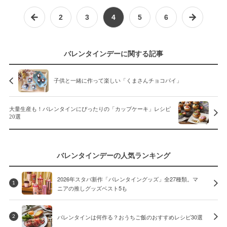
2
3
4
5
6
バレンタインデーに関する記事
子供と一緒に作って楽しい「くまさんチョコパイ」
大量生産も！バレンタインにぴったりの「カップケーキ」レシピ
20選
バレンタインデーの人気ランキング
2026年スタバ新作「バレンタイングッズ」全27種類。マ
1
ニアの推しグッズベスト5も
バレンタインは何作る？おうちご飯のおすすめレシピ30選
2