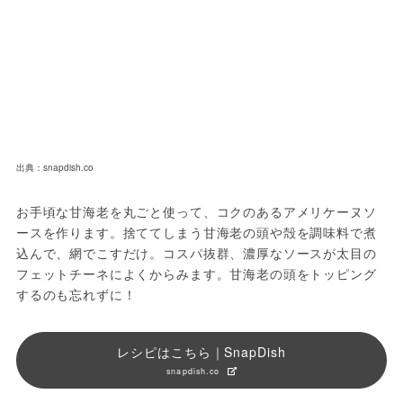
出典：snapdish.co
お手頃な甘海老を丸ごと使って、コクのあるアメリケーヌソ
ースを作ります。捨ててしまう甘海老の頭や殻を調味料で煮
込んで、網でこすだけ。コスパ抜群、濃厚なソースが太目の
フェットチーネによくからみます。甘海老の頭をトッピング
するのも忘れずに！
レシピはこちら｜SnapDish
snapdish.co