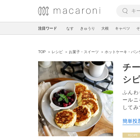
注目ワード
なす
きゅうり
大根
キャベツ
そ
TOP
レシピ
お菓子・スイーツ
ホットケーキ・パン
チ
シ
ふんわ
ールニ
してみ
簡単投票