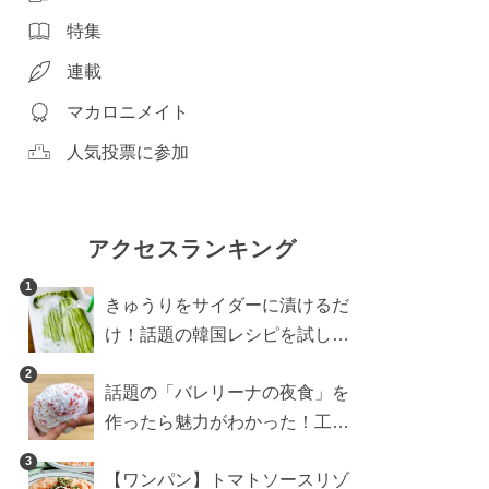
特集
連載
マカロニメイト
人気投票に参加
アクセスランキング
1
きゅうりをサイダーに漬けるだ
け！話題の韓国レシピを試した
ら想像以上にアリでした
2
話題の「バレリーナの夜食」を
作ったら魅力がわかった！工程
10分の作り方
3
【ワンパン】トマトソースリゾ