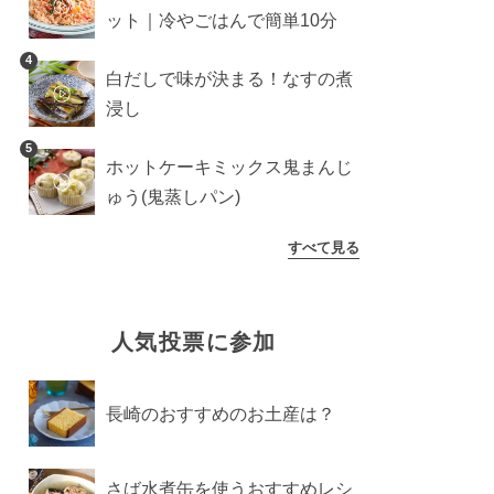
ット｜冷やごはんで簡単10分
4
白だしで味が決まる！なすの煮
浸し
5
ホットケーキミックス鬼まんじ
ゅう(鬼蒸しパン)
すべて見る
人気投票に参加
長崎のおすすめのお土産は？
さば水煮缶を使うおすすめレシ