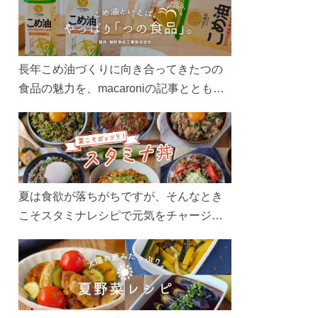
長年こめ油づくりに向き合ってきたつの
食品の魅力を、macaroniの記事とともに
ご紹介します。レシピや活用術はもちろ
ん、製造現場や品質へのこだわりまで。
こめ油をもっと好きになるコンテンツを
ぜひお楽しみください。
夏は食欲が落ちがちですが、そんなとき
こそスタミナレシピで元気をチャージ！
お肉や夏野菜をたっぷり使う丼をガッツ
リ食べて、夏バテを吹き飛ばしましょ
う！