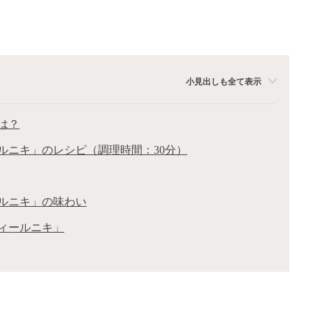
小見出しも全て表示
は？
ルニキ」のレシピ（調理時間：30分）
ルニキ」の味わい
ィールニキ」