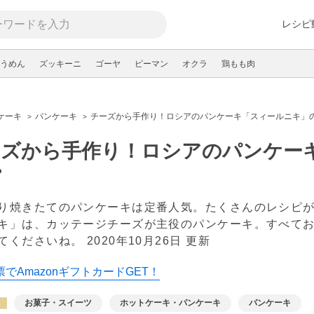
レシピ
うめん
ズッキーニ
ゴーヤ
ピーマン
オクラ
鶏もも肉
ケーキ
パンケーキ
チーズから手作り！ロシアのパンケーキ「スィールニキ」
ーズから手作り！ロシアのパンケー
ピ
り焼きたてのパンケーキは定番人気。たくさんのレシピ
キ」は、カッテージチーズが主役のパンケーキ。すべて
てくださいね。
2020年10月26日 更新
でAmazonギフトカードGET！
お菓子・スイーツ
ホットケーキ・パンケーキ
パンケーキ