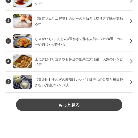
1
シピ
【野菜ソムリエ解説】カレーの玉ねぎは切り方で味が変わ
2
る!?
じゃがいも×にんじん×玉ねぎで作る人気レシピ20選。カレ
3
ーや肉じゃが以外も！
玉ねぎは作り置きやお弁当の副菜に大活躍！人気のレシピ
4
15選
【黄金比】玉ねぎの酢漬けレシピ！日持ちの目安と毎日飽
5
きない万能アレンジ技
もっと見る