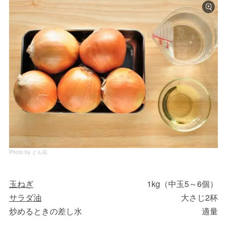
Photo by とも花
玉ねぎ
1kg（中玉5～6個）
サラダ油
大さじ2杯
炒めるときの差し水
適量