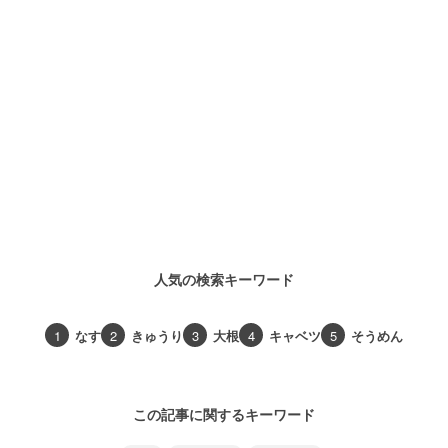
人気の検索キーワード
1
なす
2
きゅうり
3
大根
4
キャベツ
5
そうめん
この記事に関するキーワード