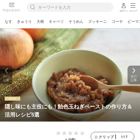
ログイン
メニュー
なす
きゅうり
大根
キャベツ
そうめん
ズッキーニ
ゴーヤ
ピーマ
前の
次の
記事
記事
隠し味にも主役にも！飴色玉ねぎペーストの作り方＆
活用レシピ5選
117
クリップ
-
(0件)