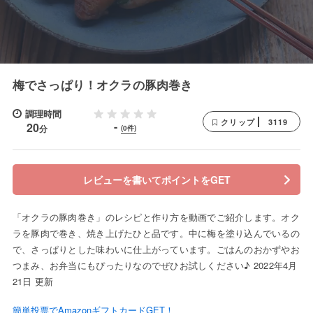
梅でさっぱり！オクラの豚肉巻き
調理時間
3119
クリップ
-
20
分
(0件)
レビューを書いてポイントをGET
「オクラの豚肉巻き」のレシピと作り方を動画でご紹介します。オク
ラを豚肉で巻き、焼き上げたひと品です。中に梅を塗り込んでいるの
で、さっぱりとした味わいに仕上がっています。ごはんのおかずやお
つまみ、お弁当にもぴったりなのでぜひお試しください♪ 2022年4月
21日 更新
簡単投票でAmazonギフトカードGET！