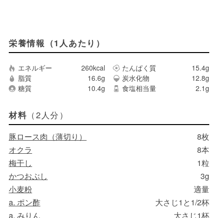
栄養情報（1人あたり）
エネルギー
260kcal
たんぱく質
15.4g
脂質
16.6g
炭水化物
12.8g
糖質
10.4g
食塩相当量
2.1g
（2人分）
材料
豚ロース肉（薄切り）
8枚
オクラ
8本
梅干し
1粒
かつおぶし
3g
小麦粉
適量
a. ポン酢
大さじ1と1/2杯
a. みりん
大さじ1杯