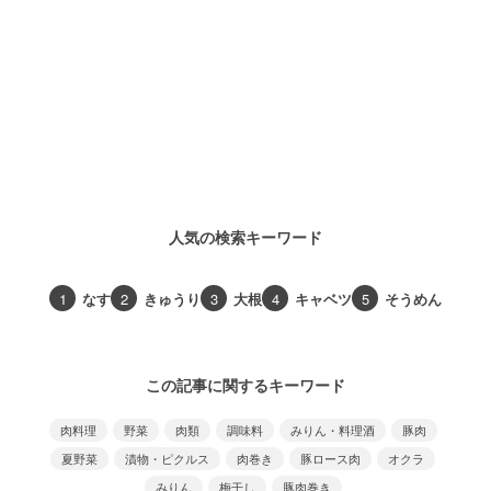
人気の検索キーワード
1
なす
2
きゅうり
3
大根
4
キャベツ
5
そうめん
この記事に関するキーワード
肉料理
野菜
肉類
調味料
みりん・料理酒
豚肉
夏野菜
漬物・ピクルス
肉巻き
豚ロース肉
オクラ
みりん
梅干し
豚肉巻き