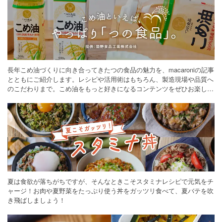
長年こめ油づくりに向き合ってきたつの食品の魅力を、macaroniの記事
とともにご紹介します。レシピや活用術はもちろん、製造現場や品質へ
のこだわりまで。こめ油をもっと好きになるコンテンツをぜひお楽しみ
ください。
夏は食欲が落ちがちですが、そんなときこそスタミナレシピで元気をチ
ャージ！お肉や夏野菜をたっぷり使う丼をガッツリ食べて、夏バテを吹
き飛ばしましょう！