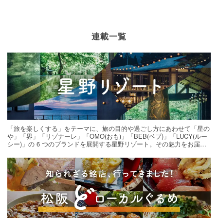
連載一覧
「旅を楽しくする」をテーマに、旅の目的や過ごし方にあわせて「星の
や」「界」「リゾナーレ」「OMO(おも)」「BEB(ベブ)」「LUCY(ルー
シー)」の 6 つのブランドを展開する星野リゾート。その魅力をお届け
する旅の連載。次の旅先探しのヒントにいかがですか？