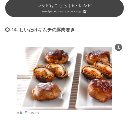
レシピはこちら｜E・レシピ
erecipe.woman.excite.co.jp
14. しいたけキムチの豚肉巻き
出典：