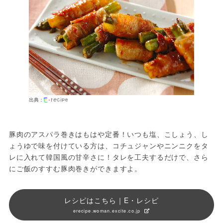
出典：
豚肉のアスパラ巻きはもはや定番！いつも塩、こしょう、し
ょうゆで味を付けている方は、コチュジャンやニンニクをタ
レに入れて韓国風の甘辛さに！タレを工夫するだけで、さら
にご飯のすすむ豚肉巻きができますよ。
レシピはこちら｜E・レシピ
erecipe.woman.excite.co.jp