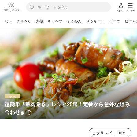
ログイン
メニュー
なす
きゅうり
大根
キャベツ
そうめん
ズッキーニ
ゴーヤ
ピーマ
超簡単「豚肉巻き」レシピ25選！定番から意外な組み
合わせまで
162
クリップ