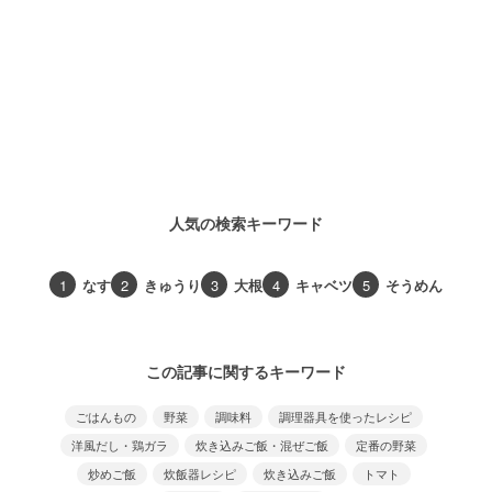
人気の検索キーワード
1
なす
2
きゅうり
3
大根
4
キャベツ
5
そうめん
この記事に関するキーワード
ごはんもの
野菜
調味料
調理器具を使ったレシピ
洋風だし・鶏ガラ
炊き込みご飯・混ぜご飯
定番の野菜
炒めご飯
炊飯器レシピ
炊き込みご飯
トマト