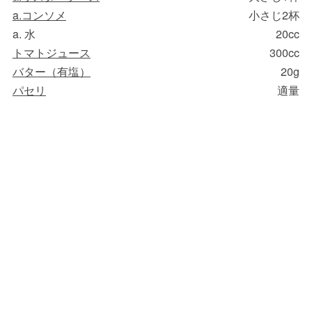
a.コンソメ
小さじ2杯
a. 水
20cc
トマトジュース
300cc
バター（有塩）
20g
パセリ
適量