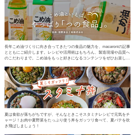
長年こめ油づくりに向き合ってきたつの食品の魅力を、macaroniの記事
とともにご紹介します。レシピや活用術はもちろん、製造現場や品質へ
のこだわりまで。こめ油をもっと好きになるコンテンツをぜひお楽しみ
ください。
夏は食欲が落ちがちですが、そんなときこそスタミナレシピで元気をチ
ャージ！お肉や夏野菜をたっぷり使う丼をガッツリ食べて、夏バテを吹
き飛ばしましょう！