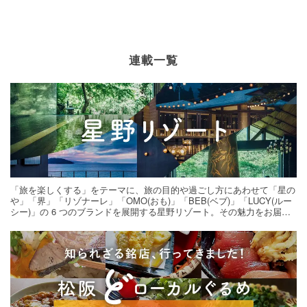
連載一覧
「旅を楽しくする」をテーマに、旅の目的や過ごし方にあわせて「星の
や」「界」「リゾナーレ」「OMO(おも)」「BEB(ベブ)」「LUCY(ルー
シー)」の 6 つのブランドを展開する星野リゾート。その魅力をお届け
する旅の連載。次の旅先探しのヒントにいかがですか？