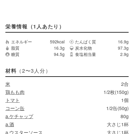
栄養情報（1人あたり）
エネルギー
592kcal
たんぱく質
16.9g
脂質
16.3g
炭水化物
97.3g
糖質
94.5g
食塩相当量
2.9g
（2〜3人分）
材料
米
2合
鶏もも肉
1/2枚(150g)
トマト
1個
コーン缶
1/2缶(50g)
a.ケチャップ
80g
a.酒
大さじ1杯
a.ウスターソース
大さじ1杯