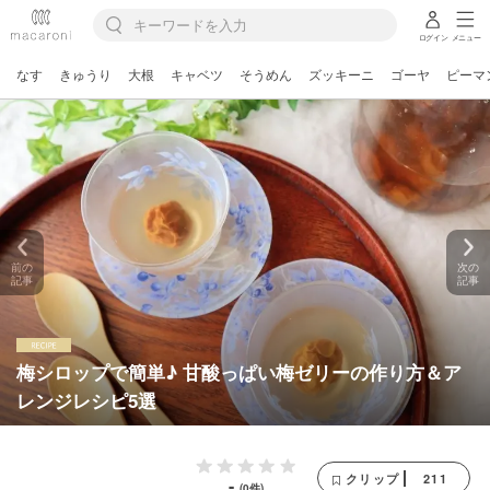
ログイン
メニュー
なす
きゅうり
大根
キャベツ
そうめん
ズッキーニ
ゴーヤ
ピーマ
前の
次の
記事
記事
梅シロップで簡単♪ 甘酸っぱい梅ゼリーの作り方＆ア
レンジレシピ5選
211
クリップ
-
(0件)