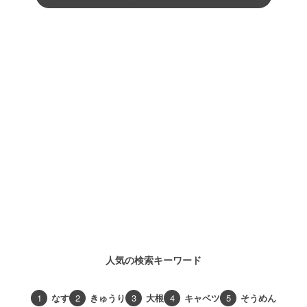
人気の検索キーワード
1
なす
2
きゅうり
3
大根
4
キャベツ
5
そうめん