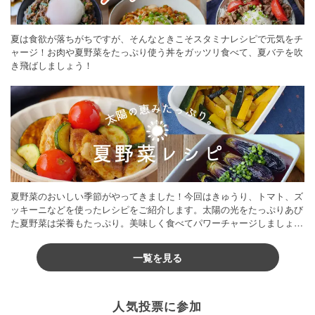
夏は食欲が落ちがちですが、そんなときこそスタミナレシピで元気をチ
ャージ！お肉や夏野菜をたっぷり使う丼をガッツリ食べて、夏バテを吹
き飛ばしましょう！
夏野菜のおいしい季節がやってきました！今回はきゅうり、トマト、ズ
ッキーニなどを使ったレシピをご紹介します。太陽の光をたっぷりあび
た夏野菜は栄養もたっぷり。美味しく食べてパワーチャージしましょう
♪
一覧を見る
人気投票に参加