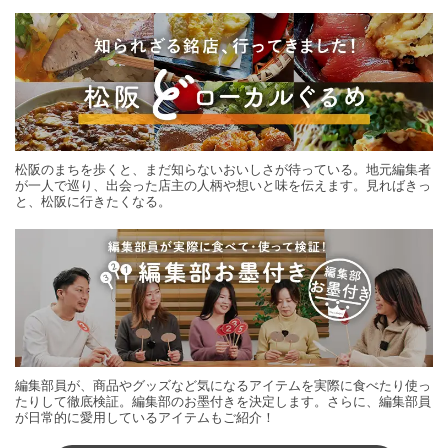
する旅の連載。次の旅先探しのヒントにいかがですか？
松阪のまちを歩くと、まだ知らないおいしさが待っている。地元編集者
が一人で巡り、出会った店主の人柄や想いと味を伝えます。見ればきっ
と、松阪に行きたくなる。
編集部員が、商品やグッズなど気になるアイテムを実際に食べたり使っ
たりして徹底検証。編集部のお墨付きを決定します。さらに、編集部員
が日常的に愛用しているアイテムもご紹介！