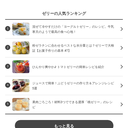
ゼリーの人気ランキング
混ぜて冷やすだけの「ヨーグルトゼリー」のレシピ。牛乳
1
寒天のようで最高の食べ心地！
粉ゼラチンに合わせるベストな水分量とは？ゼリーで大検
2
証【お菓子作りの基本 #7】
ひんやり爽やか♪ トマトゼリーの簡単レシピを紹介
3
ジュースで簡単！ぶどうゼリーの作り方＆アレンジレシピ
4
5選
果肉ごろごろ！材料3つでできる濃厚「桃ゼリー」のレシ
5
ピ
もっと見る