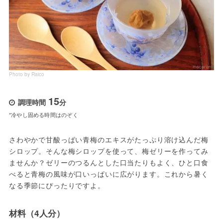
Photo by Raico
15
調理時間
分
*冷やし固める時間はのぞく
さわやかで甘酸っぱい青梅のエキスがたっぷり溶け込んだ梅
シロップ。そんな梅シロップを使って、梅ゼリーを作ってみ
ませんか？ゼリーのつるんとした口当たりもよく、ひと口食
べると青梅の風味が口いっぱいに広がります。これから暑く
なる季節にぴったりですよ。
材料（4人分）