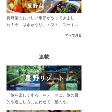
う！
夏野菜のおいしい季節がやってきまし
た！今回はきゅうり、トマト、ズッキー
ニなどを使ったレシピをご紹介します。
すべて見る
太陽の光をたっぷりあびた夏野菜は栄養
もたっぷり。美味しく食べてパワーチャ
ージしましょう♪
連載
「旅を楽しくする」をテーマに、旅の目
的や過ごし方にあわせて「星のや」
「界」「リゾナーレ」「OMO(おも)」「B