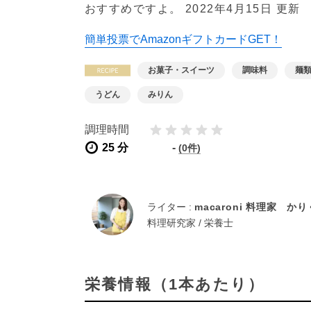
おすすめですよ。
2022年4月15日 更新
簡単投票でAmazonギフトカードGET！
お菓子・スイーツ
調味料
麺
うどん
みりん
調理時間
25 分
-
(0件)
ライター :
macaroni 料理家 か
料理研究家 / 栄養士
栄養情報（1本あたり）