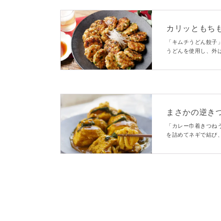
カリッともち
りうどん餃子
「キムチうどん餃子
うどんを使用し、外
キムチを使うことで
も簡単にできますよ
まさかの逆きつ
「カレー巾着きつね
を詰めてネギで結び
見た目に、盛り上が
召し上がれ！