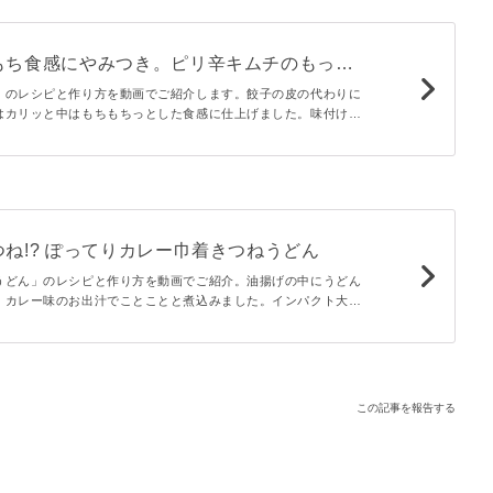
もち食感にやみつき。ピリ辛キムチのもっち
」のレシピと作り方を動画でご紹介します。餃子の皮の代わりに
はカリッと中はもちもちっとした食感に仕上げました。味付けに
ピリッとした辛さがお酒にぴったり。包まなくていいので、誰で
。
ね!? ぽってりカレー巾着きつねうどん
うどん」のレシピと作り方を動画でご紹介。油揚げの中にうどん
、カレー味のお出汁でことことと煮込みました。インパクト大の
ることまちがいなし。カレーつゆをたっぷり絡めておかず感覚で
この記事を報告する