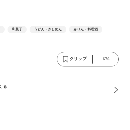
類
和菓子
うどん・きしめん
みりん・料理酒
クリップ
676
りくる