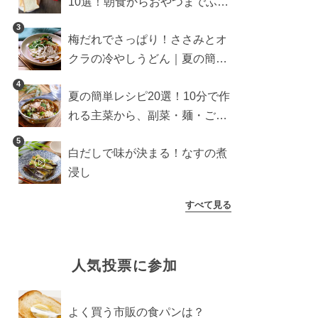
10選！朝食からおやつまでふん
わり食パンを楽しむアレンジ
3
梅だれでさっぱり！ささみとオ
クラの冷やしうどん｜夏の簡単
ランチに
4
夏の簡単レシピ20選！10分で作
れる主菜から、副菜・麺・ごは
んまで一気に紹介
5
白だしで味が決まる！なすの煮
浸し
すべて見る
人気投票に参加
よく買う市販の食パンは？