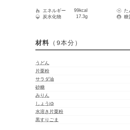
99kcal
エネルギー
た
17.3g
炭水化物
糖
材料
（9本分）
うどん
片栗粉
サラダ油
砂糖
みりん
しょうゆ
水溶き片栗粉
黒すりごま