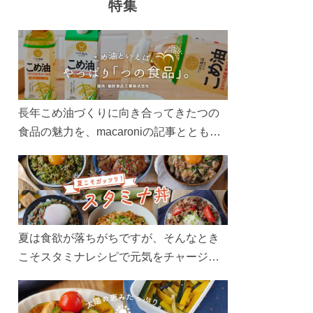
特集
長年こめ油づくりに向き合ってきたつの
食品の魅力を、macaroniの記事とともに
ご紹介します。レシピや活用術はもちろ
ん、製造現場や品質へのこだわりまで。
こめ油をもっと好きになるコンテンツを
ぜひお楽しみください。
夏は食欲が落ちがちですが、そんなとき
こそスタミナレシピで元気をチャージ！
お肉や夏野菜をたっぷり使う丼をガッツ
リ食べて、夏バテを吹き飛ばしましょ