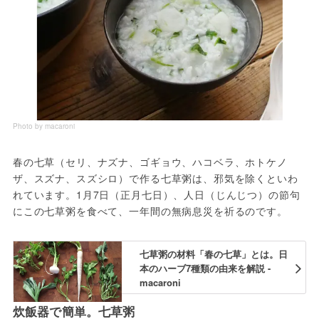
Photo by macaroni
春の七草（セリ、ナズナ、ゴギョウ、ハコベラ、ホトケノ
ザ、スズナ、スズシロ）で作る七草粥は、邪気を除くといわ
れています。1月7日（正月七日）、人日（じんじつ）の節句
にこの七草粥を食べて、一年間の無病息災を祈るのです。
七草粥の材料「春の七草」とは。日
本のハーブ7種類の由来を解説 -
macaroni
炊飯器で簡単。七草粥