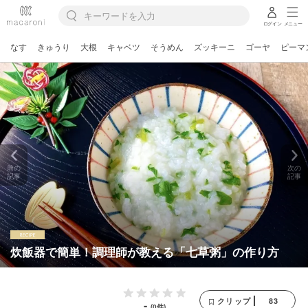
ログイン
メニュー
なす
きゅうり
大根
キャベツ
そうめん
ズッキーニ
ゴーヤ
ピーマ
前の
次の
記事
記事
炊飯器で簡単！調理師が教える「七草粥」の作り方
83
クリップ
-
(0件)