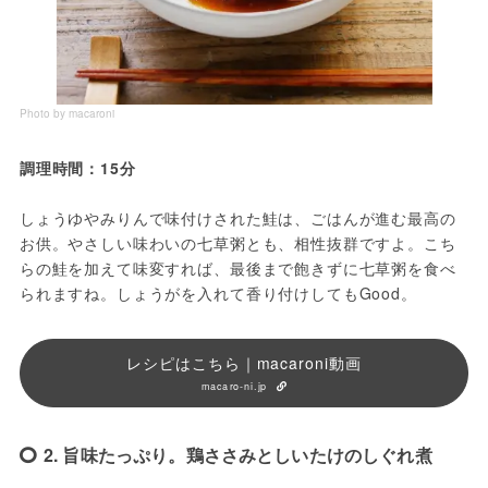
Photo by macaroni
調理時間：15分
しょうゆやみりんで味付けされた鮭は、ごはんが進む最高の
お供。やさしい味わいの七草粥とも、相性抜群ですよ。こち
らの鮭を加えて味変すれば、最後まで飽きずに七草粥を食べ
られますね。しょうがを入れて香り付けしてもGood。
レシピはこちら｜macaroni動画
macaro-ni.jp
2. 旨味たっぷり。鶏ささみとしいたけのしぐれ煮