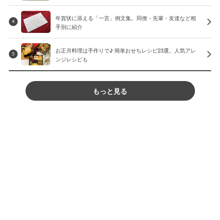
年賀状に添える「一言」例文集。同僚・先輩・友達など相
4
手別に紹介
お正月料理は手作りで♪ 簡単おせちレシピ23選。人気アレ
5
ンジレシピも
もっと見る