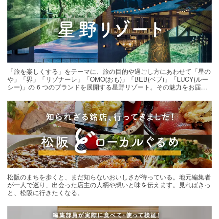
「旅を楽しくする」をテーマに、旅の目的や過ごし方にあわせて「星の
や」「界」「リゾナーレ」「OMO(おも)」「BEB(ベブ)」「LUCY(ルー
シー)」の 6 つのブランドを展開する星野リゾート。その魅力をお届け
する旅の連載。次の旅先探しのヒントにいかがですか？
松阪のまちを歩くと、まだ知らないおいしさが待っている。地元編集者
が一人で巡り、出会った店主の人柄や想いと味を伝えます。見ればきっ
と、松阪に行きたくなる。