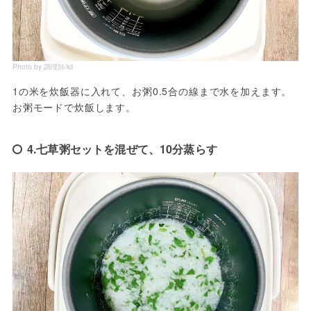
Photo by 調理師/kii
1の米を炊飯器に入れて、お粥0.5合の線まで水を加えます。
お粥モードで炊飯します。
4.七草粥セットを混ぜて、10分蒸らす