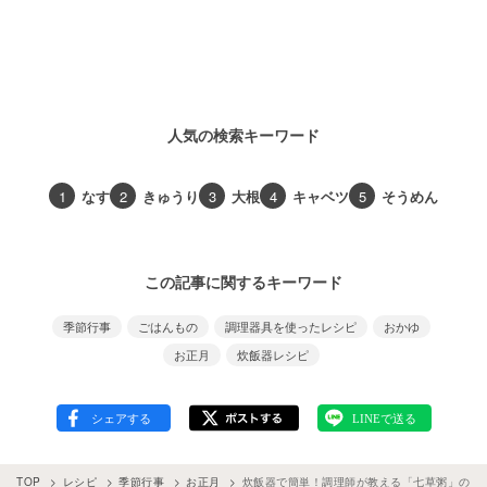
人気の検索キーワード
1
なす
2
きゅうり
3
大根
4
キャベツ
5
そうめん
この記事に関するキーワード
季節行事
ごはんもの
調理器具を使ったレシピ
おかゆ
お正月
炊飯器レシピ
TOP
レシピ
季節行事
お正月
炊飯器で簡単！調理師が教える「七草粥」の作