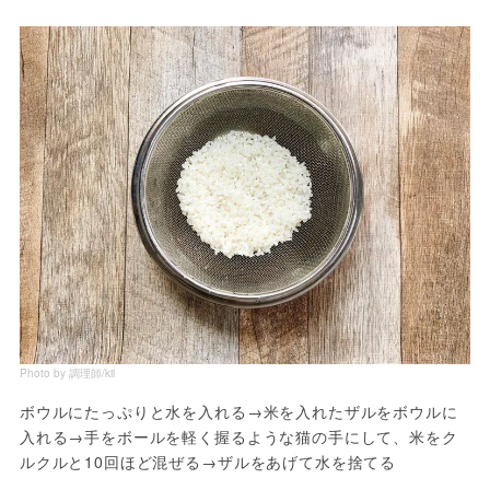
Photo by 調理師/kii
ボウルにたっぷりと水を入れる→米を入れたザルをボウルに
入れる→手をボールを軽く握るような猫の手にして、米をク
ルクルと10回ほど混ぜる→ザルをあげて水を捨てる
