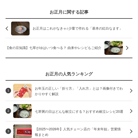
お正月に関する記事
お正月はこれがなきゃ♪少量で作れる「基本の紅白なます」
【食の豆知識】七草がゆはいつ食べる？ 由来やレシピもご紹介
お正月の人気ランキング
お年玉の正しい「折り方」「入れ方」とは？画像付きでわ
1
かりやすく解説
七草粥の日はどんな献立にする？おすすめ献立レシピ20選
2
【2025〜2026年】人気チェーン店の「年末年始」営業情
3
報まとめ