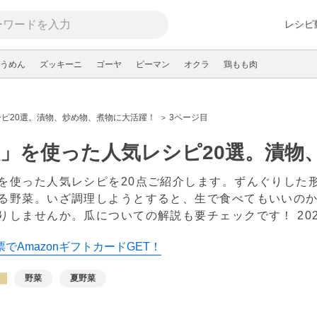
レシピ
うめん
ズッキーニ
ゴーヤ
ピーマン
オクラ
鶏もも肉
ピ20選。 漬物、炒め物、煮物に大活躍！
3ページ目
」を使った人気レシピ20選。 漬
を使った人気レシピを20点ご紹介します。ずんぐりした
る野菜。いざ調理しようとすると、生で食べてもいいの
りしませんか。瓜についての解説も要チェックです！
20
でAmazonギフトカードGET！
野菜
夏野菜