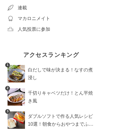
連載
マカロニメイト
人気投票に参加
アクセスランキング
1
白だしで味が決まる！なすの煮
浸し
2
千切りキャベツだけ！とん平焼
き風
3
ダブルソフトで作る人気レシピ
10選！朝食からおやつまでふん