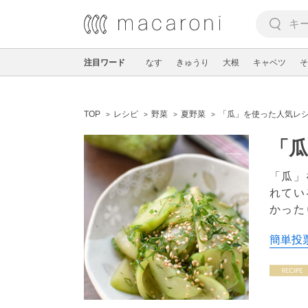
注目ワード
なす
きゅうり
大根
キャベツ
そ
TOP
レシピ
野菜
夏野菜
「瓜」を使った人気レシ
「瓜
「瓜」
れてい
かった
簡単投票