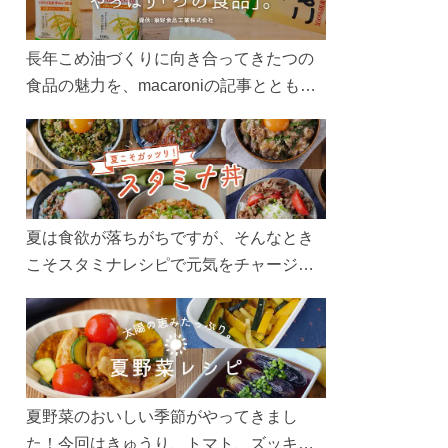
長年こめ油づくりに向き合ってきたつの
食品の魅力を、macaroniの記事とともに
ご紹介します。レシピや活用術はもちろ
ん、製造現場や品質へのこだわりまで。
こめ油をもっと好きになるコンテンツを
ぜひお楽しみください。
夏は食欲が落ちがちですが、そんなとき
こそスタミナレシピで元気をチャージ！
お肉や夏野菜をたっぷり使う丼をガッツ
リ食べて、夏バテを吹き飛ばしましょ
う！
夏野菜のおいしい季節がやってきまし
た！今回はきゅうり、トマト、ズッキー