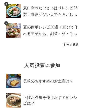
わり食パンを楽しむアレンジ
4
夏に食べたいさっぱりレシピ28
選！食欲がない日でもおいしい
簡単おかず・麺・ごはん
5
夏の簡単レシピ20選！10分で作
れる主菜から、副菜・麺・ごは
んまで一気に紹介
すべて見る
人気投票に参加
長崎のおすすめのお土産は？
さば水煮缶を使うおすすめレシ
ピは？