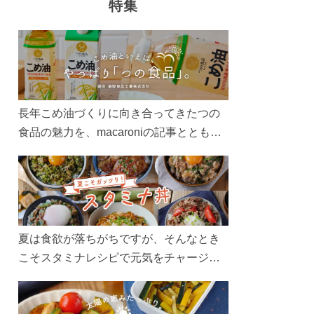
特集
長年こめ油づくりに向き合ってきたつの
食品の魅力を、macaroniの記事とともに
ご紹介します。レシピや活用術はもちろ
ん、製造現場や品質へのこだわりまで。
こめ油をもっと好きになるコンテンツを
ぜひお楽しみください。
夏は食欲が落ちがちですが、そんなとき
こそスタミナレシピで元気をチャージ！
お肉や夏野菜をたっぷり使う丼をガッツ
リ食べて、夏バテを吹き飛ばしましょ