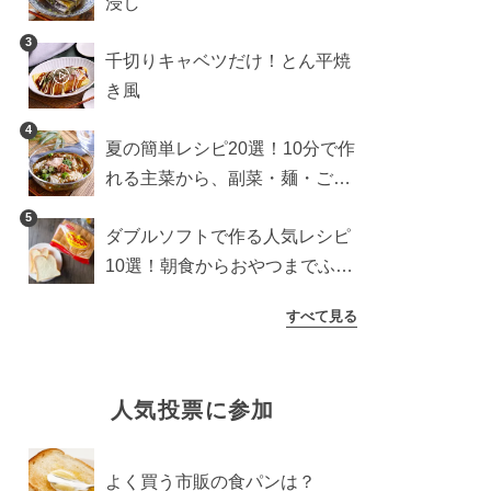
浸し
3
千切りキャベツだけ！とん平焼
き風
4
夏の簡単レシピ20選！10分で作
れる主菜から、副菜・麺・ごは
んまで一気に紹介
5
ダブルソフトで作る人気レシピ
10選！朝食からおやつまでふん
わり食パンを楽しむアレンジ
すべて見る
人気投票に参加
よく買う市販の食パンは？