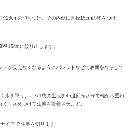
径18cmの印をつけ、その内側に直径15cmの印をつけ、
径15cmに絞り出します。
ンドが見えなくなるようにパレットなどで表面をならして
薄く水を塗り、もう1枚の生地を45度回転させて端から重ね
軽く押さえつけて生地を接着させます。
ィナイフで 生地を切ります。