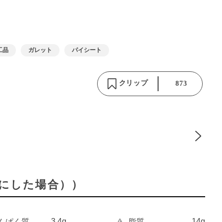
工品
ガレット
パイシート
クリップ
873
分にした場合））
3.4g
14g
んぱく質
脂質