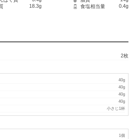
18.3g
0.4g
質
食塩相当量
2枚
40g
40g
40g
40g
小さじ1杯
1個