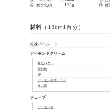
19.1g
炭水化物
糖
材料
（18cm1台分）
冷凍パイシート
アーモンドクリーム
無塩バター
粉砂糖
卵
アーモンドプードル
ラム酒
フェーブ
アーモンド