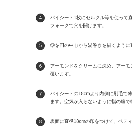
パイシート1枚にセルクル等を使って直
4
フォークで穴を開けます。
③を円の中心から渦巻きを描くように直
5
アーモンドをクリームに沈め、アーモ
6
覆います。
パイシートの18cmより内側に刷毛で
7
ます。空気が入らないように指の腹で
表面に直径18cmの印をつけて、ペテ
8