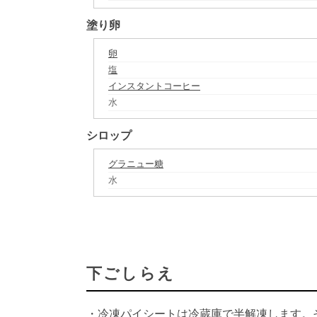
塗り卵
卵
塩
インスタントコーヒー
水
シロップ
グラニュー糖
水
下ごしらえ
・冷凍パイシートは冷蔵庫で半解凍します。そ