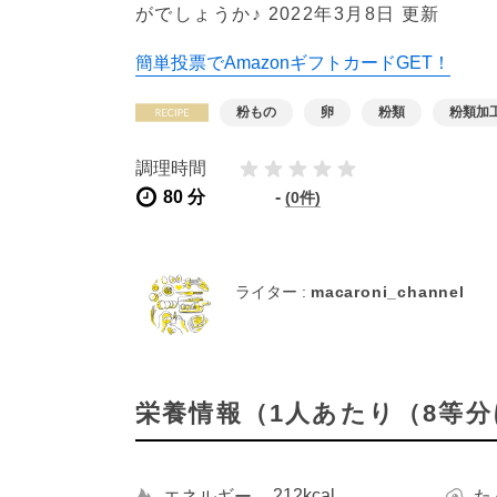
がでしょうか♪
2022年3月8日 更新
簡単投票でAmazonギフトカードGET！
粉もの
卵
粉類
粉類加
調理時間
80 分
-
(0件)
ライター :
macaroni_channel
栄養情報（1人あたり（8等
212kcal
エネルギー
た