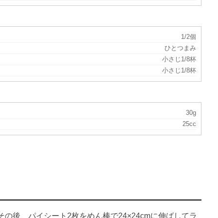
1/2個
ひとつまみ
小さじ1/8杯
小さじ1/8杯
30g
25cc
の後、パイシート2枚をめん棒で24×24cmに伸ばしてラ