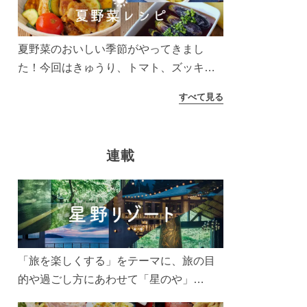
う！
夏野菜のおいしい季節がやってきまし
た！今回はきゅうり、トマト、ズッキー
ニなどを使ったレシピをご紹介します。
すべて見る
太陽の光をたっぷりあびた夏野菜は栄養
もたっぷり。美味しく食べてパワーチャ
ージしましょう♪
連載
「旅を楽しくする」をテーマに、旅の目
的や過ごし方にあわせて「星のや」
「界」「リゾナーレ」「OMO(おも)」「B