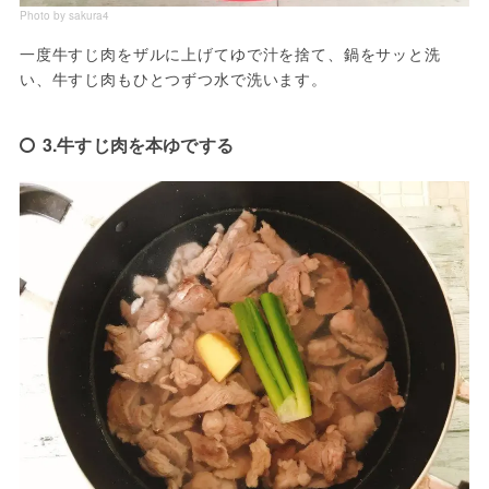
Photo by sakura4
一度牛すじ肉をザルに上げてゆで汁を捨て、鍋をサッと洗
い、牛すじ肉もひとつずつ水で洗います。
3.牛すじ肉を本ゆでする