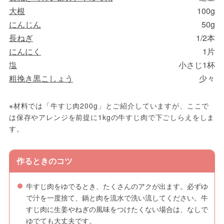
大根
100g
にんじん
50g
長ねぎ
1/2本
にんにく
1片
塩
小さじ1杯
粗挽き黒こしょう
少々
※材料では「牛すじ肉200g」とご紹介していますが、ここで
は保存やアレンジを前提に1kgの牛すじ肉で下ごしらえをしま
す。
作るときのコツ
牛すじ肉をゆでるとき、たくさんのアクが出ます。必ずゆ
で汁を一度捨て、鍋と肉を流水で洗い流してください。牛
すじ肉に生姜やねぎの風味をつけたくない場合は、なしで
ゆでても大丈夫です。