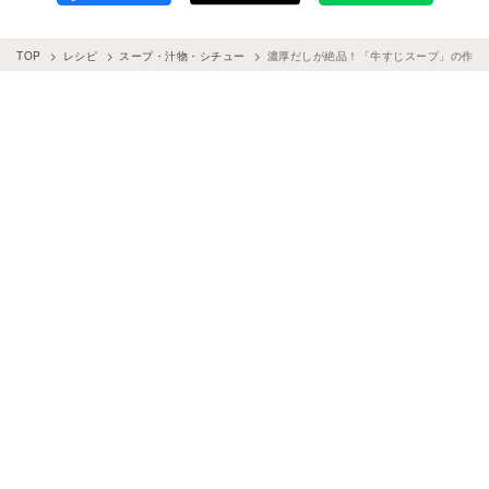
TOP
レシピ
スープ・汁物・シチュー
濃厚だしが絶品！「牛すじスープ」の作り