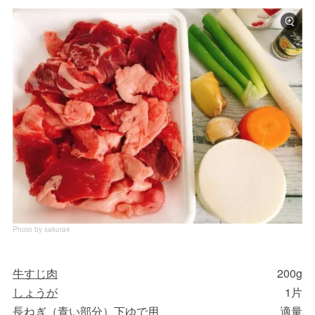
Photo by sakura4
牛すじ肉
200g
しょうが
1片
長ねぎ（青い部分）下ゆで用
適量