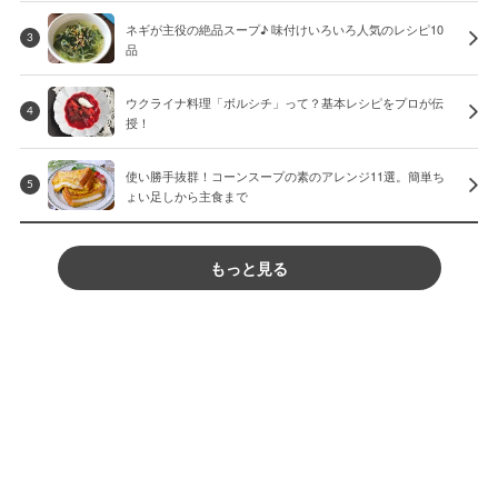
ネギが主役の絶品スープ♪ 味付けいろいろ人気のレシピ10
3
品
ウクライナ料理「ボルシチ」って？基本レシピをプロが伝
4
授！
使い勝手抜群！コーンスープの素のアレンジ11選。簡単ち
5
ょい足しから主食まで
もっと見る