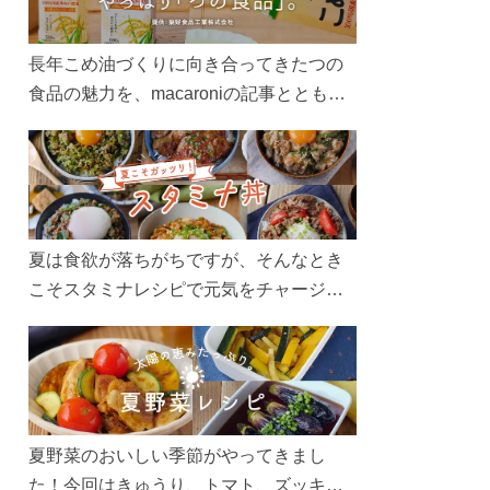
長年こめ油づくりに向き合ってきたつの
食品の魅力を、macaroniの記事とともに
ご紹介します。レシピや活用術はもちろ
ん、製造現場や品質へのこだわりまで。
こめ油をもっと好きになるコンテンツを
ぜひお楽しみください。
夏は食欲が落ちがちですが、そんなとき
こそスタミナレシピで元気をチャージ！
お肉や夏野菜をたっぷり使う丼をガッツ
リ食べて、夏バテを吹き飛ばしましょ
う！
夏野菜のおいしい季節がやってきまし
た！今回はきゅうり、トマト、ズッキー