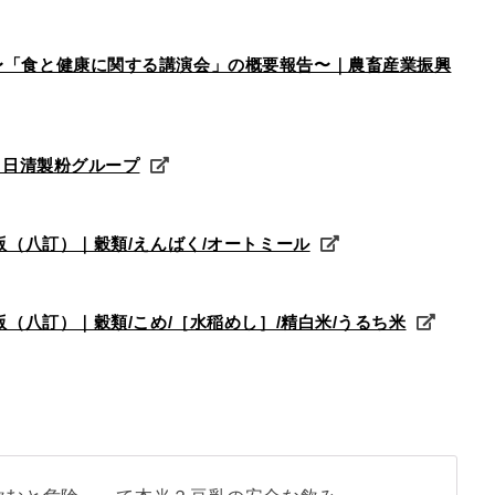
て〜「食と健康に関する講演会」の概要報告〜｜農畜産業振興
| 日清製粉グループ
年版（八訂）｜穀類/えんばく/オートミール
年版（八訂）｜穀類/こめ/［水稲めし］/精白米/うるち米