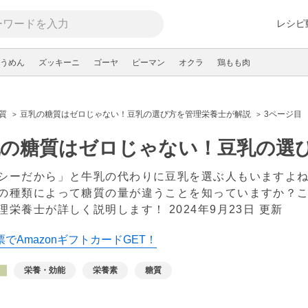
レシピ
うめん
ズッキーニ
ゴーヤ
ピーマン
オクラ
鶏もも肉
質
豆乳の糖質はゼロじゃない！豆乳の選び方を管理栄養士が解説
3ページ目
乳の糖質はゼロじゃない！豆乳の選
シーだから」と牛乳の代わりに豆乳を選ぶ人もいますよ
の種類によって糖質の量が違うことを知っていますか？
理栄養士が詳しく説明します！
2024年9月23日 更新
でAmazonギフトカードGET！
栄養・効能
栄養素
糖質