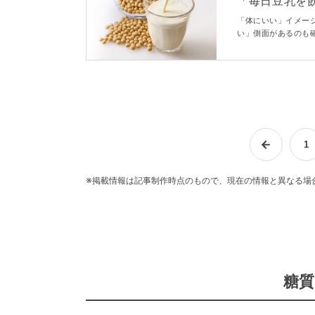
「毎日豆乳を
を管理栄養士が解説
「体にいい」イメー
い」側面があるのも
につながる危険性は
の影響や、豆乳の上
1
※掲載情報は記事制作時点のもので、現在の情報と異なる場
糖質