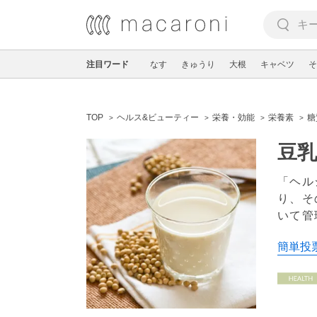
注目ワード
なす
きゅうり
大根
キャベツ
そ
TOP
ヘルス&ビューティー
栄養・効能
栄養素
糖
豆
「ヘル
り、そ
いて管
簡単投票