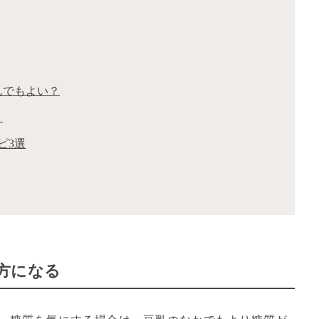
んでもよい？
？
ピ3選
方になる