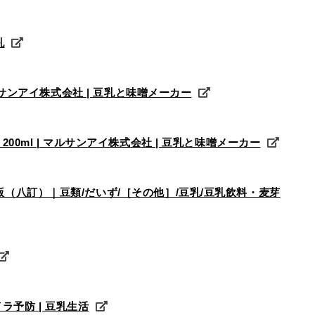
乳
 マルサンアイ株式会社 | 豆乳と味噌メーカー
200ml | マルサンアイ株式会社 | 豆乳と味噌メーカー
年版（八訂）｜豆類/だいず/［その他］/豆乳/豆乳飲料・麦芽
ラ予防 | 豆乳生活