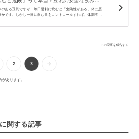
飲むと危険」って本当？豆乳の安全な飲み方
 - macaroni
ジのある豆乳ですが、毎日過剰に飲むと「危険性がある、体に悪
確かです。しかし一日に飲む量をコントロールすれば、体調不良
低いといえます。この記事では、豆乳を過剰摂取したときの体へ
手な飲み方について解説します。
この記事を報告する
2
3
合があります。
に関する記事