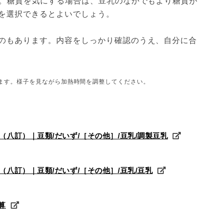
す。糖質を気にする場合は、豆乳のなかでもより糖質が
を選択できるとよいでしょう。
のもあります。内容をしっかり確認のうえ、自分に合
ます。様子を見ながら加熱時間を調整してください。
版（八訂）｜豆類/だいず/［その他］/豆乳/調製豆乳
（八訂）｜豆類/だいず/［その他］/豆乳/豆乳
算