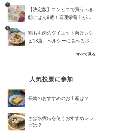
紹介
4
【決定版】コンビニで買うべき
朝ごはん9選！管理栄養士がロ
ーソン・セブン・ファミマから
5
鶏もも肉のダイエット向けレシ
厳選
ピ18選。ヘルシーに食べるポイ
ントを管理栄養士が解説
すべて見る
人気投票に参加
長崎のおすすめのお土産は？
さば水煮缶を使うおすすめレシ
ピは？