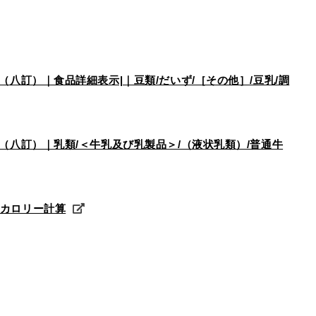
版（八訂）｜食品詳細表示|｜豆類/だいず/［その他］/豆乳/調
版（八訂）｜乳類/＜牛乳及び乳製品＞/（液状乳類）/普通牛
単カロリー計算