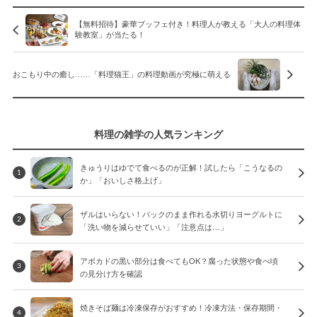
【無料招待】豪華ブッフェ付き！料理人が教える「大人の料理体
験教室」が当たる！
おこもり中の癒し……「料理猫王」の料理動画が究極に萌える
料理の雑学の人気ランキング
きゅうりはゆでて食べるのが正解！試したら「こうなるの
1
か」「おいしさ格上げ」
ザルはいらない！パックのまま作れる水切りヨーグルトに
2
「洗い物を減らせていい」「注意点は…」
アボカドの黒い部分は食べてもOK？腐った状態や食べ頃
3
の見分け方を確認
焼きそば麺は冷凍保存がおすすめ！冷凍方法・保存期間・
4