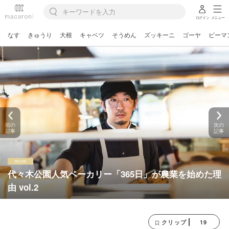
ログイン
メニュー
なす
きゅうり
大根
キャベツ
そうめん
ズッキーニ
ゴーヤ
ピーマ
前の
次の
記事
記事
代々木公園人気ベーカリー「365日」が農業を始めた理
由 vol.2
19
クリップ