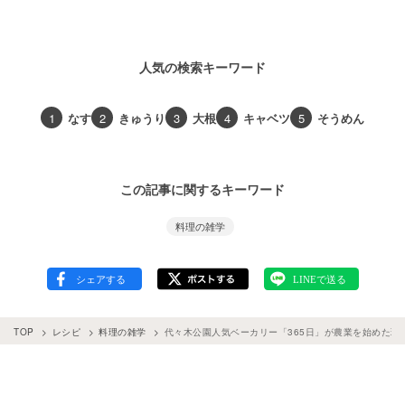
人気の検索キーワード
1
なす
2
きゅうり
3
大根
4
キャベツ
5
そうめん
この記事に関するキーワード
料理の雑学
TOP
レシピ
料理の雑学
代々木公園人気ベーカリー「365日」が農業を始めた理由 v