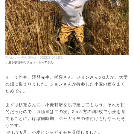
Photo by 一般社団法人「SEEDS OF LIFE」
小麦を収穫中のジョン・ムーアさん
そして昨春。澤登先生、杉窪さん、ジョンさんの3人が、大学
の畑に集まりました。ジョンさんが持参した小麦の種をまく
ためです。  

まずは杉窪さんに、小麦栽培を肌で感じてもらう。それが目
的だったので、収穫量は二の次。2m四方の畑2枚で小麦を育
てることに。ほぼ同時期、ジャガイモの作付けも行なったそ
うです。

 そして6月、小麦とジャガイモを収穫しました。