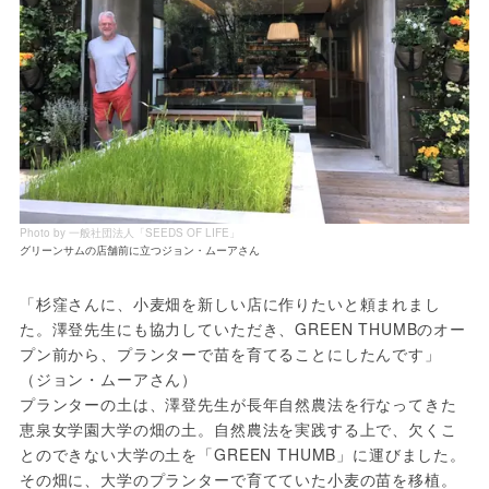
Photo by 一般社団法人「SEEDS OF LIFE」
グリーンサムの店舗前に立つジョン・ムーアさん
「杉窪さんに、小麦畑を新しい店に作りたいと頼まれまし
た。澤登先生にも協力していただき、GREEN THUMBのオー
プン前から、プランターで苗を育てることにしたんです」
（ジョン・ムーアさん）

プランターの土は、澤登先生が長年自然農法を行なってきた
恵泉女学園大学の畑の土。自然農法を実践する上で、欠くこ
とのできない大学の土を「GREEN THUMB」に運びました。

その畑に、大学のプランターで育てていた小麦の苗を移植。
