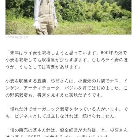
Photo by 濱口太
「来年はライ麦を栽培しようと思っています。600坪の畑で
小麦を栽培しても収穫量が少なすぎます。むしろライ麦のほ
うが、うちとしては需要があります」

小麦を収穫する直前、杉窪さんは、小麦畑の片隅でナス、イ
ンゲン、アーティチョーク、バジルを育てはじめました。こ
の野菜栽培も、将来を見すえた実験だそうです。

「憧れだけでオーガニック栽培をやっている人がいます。で
も、ビジネスとして成立しなければ、続けられません」

「僕の商売の基本方針は、健全経営が大前提」と、杉窪さん
は自著『「365日」の考えるパン』に書いています。
