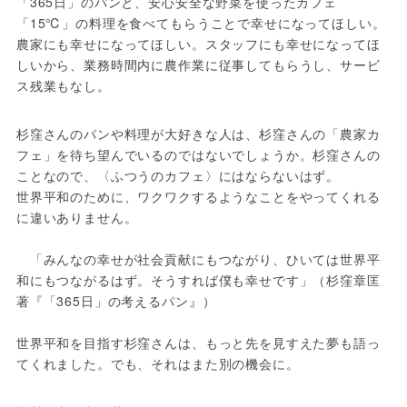
「365日」のパンと、安心安全な野菜を使ったカフェ
「15℃」の料理を食べてもらうことで幸せになってほしい。
農家にも幸せになってほしい。スタッフにも幸せになってほ
しいから、業務時間内に農作業に従事してもらうし、サービ
ス残業もなし。
杉窪さんのパンや料理が大好きな人は、杉窪さんの「農家カ
フェ」を待ち望んでいるのではないでしょうか。杉窪さんの
ことなので、〈ふつうのカフェ〉にはならないはず。

世界平和のために、ワクワクするようなことをやってくれる
に違いありません。

　「みんなの幸せが社会貢献にもつながり、ひいては世界平
和にもつながるはず。そうすれば僕も幸せです」（杉窪章匡
著『「365日」の考えるパン』）

世界平和を目指す杉窪さんは、もっと先を見すえた夢も語っ
てくれました。でも、それはまた別の機会に。