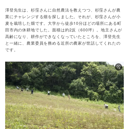
澤登先生は、杉窪さんに自然農法を教えつつ、杉窪さんが農
業にチャレンジする畑を探しました。それが、杉窪さんが小
麦を栽培した畑です。大学から徒歩10分ほどの場所にある町
田市内の休耕地でした。面積は約2反（600坪）。地主さんが
高齢になり、耕作ができなくなっていたところを、澤登先生
と一緒に、農業委員を務める近所の農家が世話してくれたの