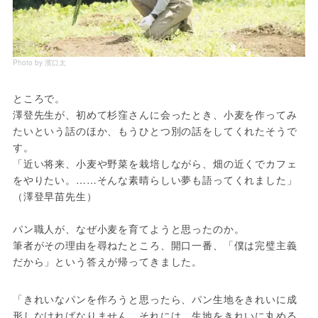
Photo by 濱口太
ところで。

澤登先生が、初めて杉窪さんに会ったとき、小麦を作ってみ
たいという話のほか、もうひとつ別の話をしてくれたそうで
す。

「近い将来、小麦や野菜を栽培しながら、畑の近くでカフェ
をやりたい。……そんな素晴らしい夢も語ってくれました」
（澤登早苗先生）

パン職人が、なぜ小麦を育てようと思ったのか。

筆者がその理由を尋ねたところ、開口一番、「僕は完璧主義
「きれいなパンを作ろうと思ったら、パン生地をきれいに成
形しなければなりません。それには、生地をきれいに丸める