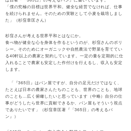
「僕の究極の目標は世界平和。健全な経営でなければ、仕事
を続けられません。そのための実験として小麦を栽培しまし
た」（杉窪章匡さん）
杉窪さんが考える世界平和とはなにか。

食べ物が健全な心を身体を作るというのが、杉窪さんのポリ
シー。そのためにオーガニックや自然農法で野菜を育ててい
る40軒以上の農家と契約しています。一定の量を定期的に仕
入れることで農家も安定した作付けを行えるし、収入も安定
します。

　「『365日』はパン屋ですが、自分の足元だけではなく、
たとえば日本の農家さんたちのことも、世界のことも、地球
のことも…広く俯瞰したいと思っています（中略）自分の仕
事がどうしたら世界に貢献できるか、パン屋もそういう視点
でありたいです」（杉窪章匡著『「365日」の考えるパ