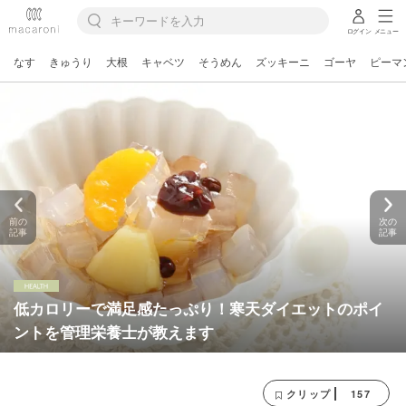
ログイン
メニュー
なす
きゅうり
大根
キャベツ
そうめん
ズッキーニ
ゴーヤ
ピーマ
前の
次の
記事
記事
低カロリーで満足感たっぷり！寒天ダイエットのポイ
ントを管理栄養士が教えます
157
クリップ