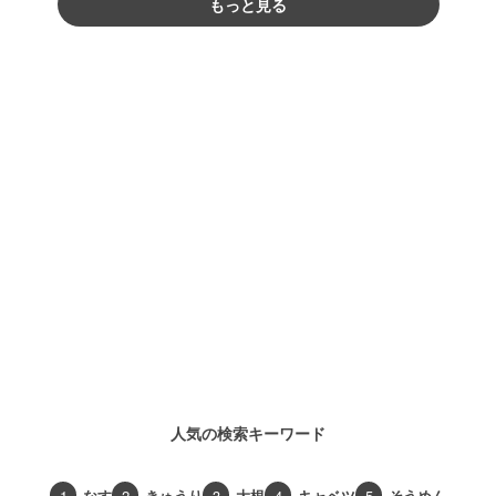
もっと見る
人気の検索キーワード
1
なす
2
きゅうり
3
大根
4
キャベツ
5
そうめん