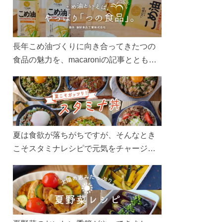
長年こめ油づくりに向き合ってきたつの
食品の魅力を、macaroniの記事とともに
ご紹介します。レシピや活用術はもちろ
ん、製造現場や品質へのこだわりまで。
こめ油をもっと好きになるコンテンツを
ぜひお楽しみください。
夏は食欲が落ちがちですが、そんなとき
こそスタミナレシピで元気をチャージ！
お肉や夏野菜をたっぷり使う丼をガッツ
リ食べて、夏バテを吹き飛ばしましょ
う！