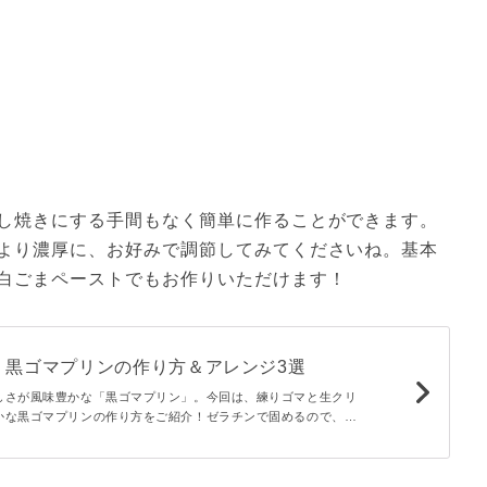
し焼きにする手間もなく簡単に作ることができます。
より濃厚に、お好みで調節してみてくださいね。基本
白ごまペーストでもお作りいただけます！
！黒ゴマプリンの作り方＆アレンジ3選
しさが風味豊かな「黒ゴマプリン」。今回は、練りゴマと生クリ
かな黒ゴマプリンの作り方をご紹介！ゼラチンで固めるので、と
寒天・豆乳・レンジと、作り方も味わいも個性が光るアレンジ3