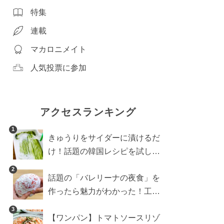
特集
連載
マカロニメイト
人気投票に参加
アクセスランキング
1
きゅうりをサイダーに漬けるだ
け！話題の韓国レシピを試した
ら想像以上にアリでした
2
話題の「バレリーナの夜食」を
作ったら魅力がわかった！工程
10分の作り方
3
【ワンパン】トマトソースリゾ