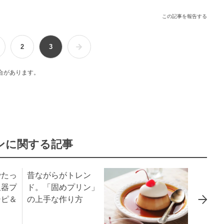
この記事を報告する
2
3
合があります。
ンに関する記事
でたっ
昔ながらがトレン
飯器プ
ド。「固めプリン」
シピ＆
の上手な作り方