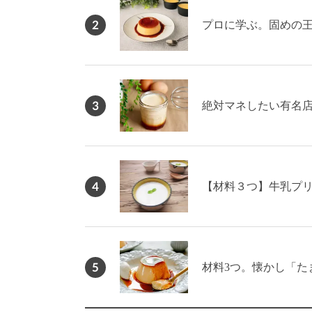
2
プロに学ぶ。固めの
3
絶対マネしたい有名店
4
【材料３つ】牛乳プ
5
材料3つ。懐かし「た