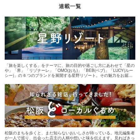
連載一覧
「旅を楽しくする」をテーマに、旅の目的や過ごし方にあわせて「星の
や」「界」「リゾナーレ」「OMO(おも)」「BEB(ベブ)」「LUCY(ルー
シー)」の 6 つのブランドを展開する星野リゾート。その魅力をお届け
する旅の連載。次の旅先探しのヒントにいかがですか？
松阪のまちを歩くと、まだ知らないおいしさが待っている。地元編集者
が一人で巡り、出会った店主の人柄や想いと味を伝えます。見ればきっ