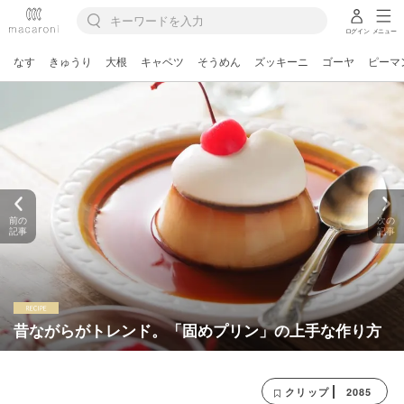
ログイン
メニュー
なす
きゅうり
大根
キャベツ
そうめん
ズッキーニ
ゴーヤ
ピーマ
前の
次の
記事
記事
昔ながらがトレンド。「固めプリン」の上手な作り方
2085
クリップ