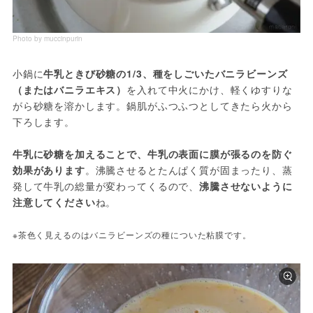
Photo by muccinpurin
小鍋に
牛乳ときび砂糖の1/3、種をしごいたバニラビーンズ
（またはバニラエキス）
を入れて中火にかけ、軽くゆすりな
がら砂糖を溶かします。鍋肌がふつふつとしてきたら火から
下ろします。

牛乳に砂糖を加えることで、牛乳の表面に膜が張るのを防ぐ
効果があります
。沸騰させるとたんぱく質が固まったり、蒸
発して牛乳の総量が変わってくるので、
沸騰させないように
注意してください
ね。

※茶色く見えるのはバニラビーンズの種についた粘膜です。