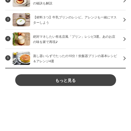
の秘訣も解説
【材料３つ】牛乳プリンのレシピ。アレンジも一緒にマス
3
ターしよう
絶対マネしたい有名店風「プリン」レシピ3選。あのお店
4
の味を家で再現♪
蒸し器いらずでたったの10分！炊飯器プリンの基本レシピ
5
＆アレンジ4選
もっと見る