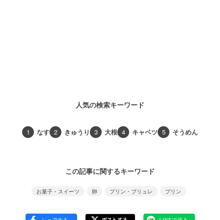
人気の検索キーワード
1
なす
2
きゅうり
3
大根
4
キャベツ
5
そうめん
この記事に関するキーワード
お菓子・スイーツ
卵
プリン・ブリュレ
プリン