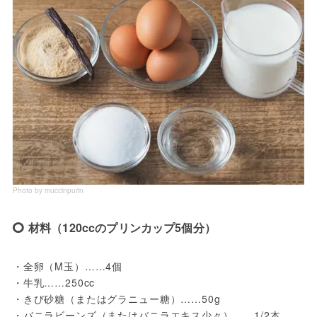
Photo by muccinpurin
材料（120ccのプリンカップ5個分）
・全卵（M玉）……4個

・牛乳……250cc

・きび砂糖（またはグラニュー糖）……50g

・バニラビーンズ（またはバニラエキス少々）……1/2本
