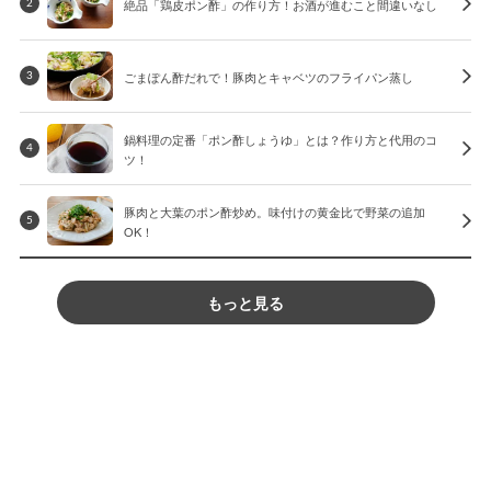
絶品「鶏皮ポン酢」の作り方！お酒が進むこと間違いなし
2
ごまぽん酢だれで！豚肉とキャベツのフライパン蒸し
3
鍋料理の定番「ポン酢しょうゆ」とは？作り方と代用のコ
4
ツ！
豚肉と大葉のポン酢炒め。味付けの黄金比で野菜の追加
5
OK！
もっと見る