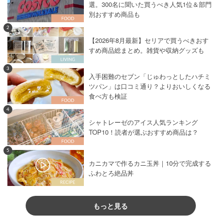
選。300名に聞いた買うべき人気1位＆部門
別おすすめ商品も
2
【2026年8月最新】セリアで買うべきおす
すめ商品総まとめ。雑貨や収納グッズも
3
入手困難のセブン「じゅわっとしたハチミ
ツパン」は口コミ通り？よりおいしくなる
食べ方も検証
4
シャトレーゼのアイス人気ランキング
TOP10！読者が選ぶおすすめ商品は？
5
カニカマで作るカニ玉丼｜10分で完成する
ふわとろ絶品丼
もっと見る