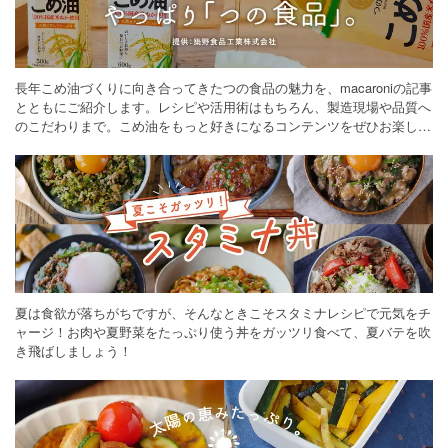
長年こめ油づくりに向き合ってきたつの食品の魅力を、macaroniの記事
とともにご紹介します。レシピや活用術はもちろん、製造現場や品質へ
のこだわりまで。こめ油をもっと好きになるコンテンツをぜひお楽しみ
ください。
夏は食欲が落ちがちですが、そんなときこそスタミナレシピで元気をチ
ャージ！お肉や夏野菜をたっぷり使う丼をガッツリ食べて、夏バテを吹
き飛ばしましょう！