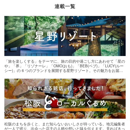
連載一覧
「旅を楽しくする」をテーマに、旅の目的や過ごし方にあわせて「星の
や」「界」「リゾナーレ」「OMO(おも)」「BEB(ベブ)」「LUCY(ルー
シー)」の 6 つのブランドを展開する星野リゾート。その魅力をお届け
する旅の連載。次の旅先探しのヒントにいかがですか？
松阪のまちを歩くと、まだ知らないおいしさが待っている。地元編集者
が一人で巡り、出会った店主の人柄や想いと味を伝えます。見ればきっ