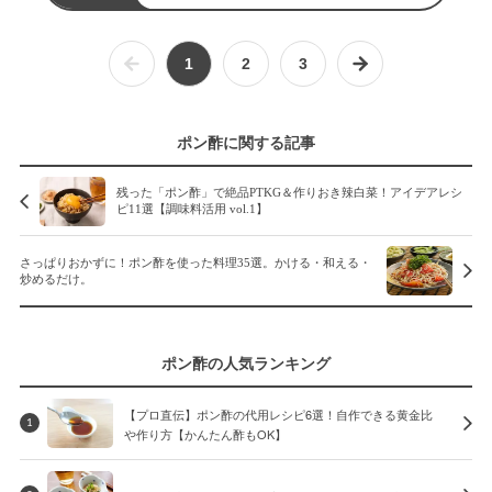
1
2
3
ポン酢に関する記事
残った「ポン酢」で絶品PTKG＆作りおき辣白菜！アイデアレシ
ピ11選【調味料活用 vol.1】
さっぱりおかずに！ポン酢を使った料理35選。かける・和える・
炒めるだけ。
ポン酢の人気ランキング
【プロ直伝】ポン酢の代用レシピ6選！自作できる黄金比
1
や作り方【かんたん酢もOK】