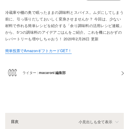
冷蔵庫や棚の奥で眠ったままの調味料とスパイス。ムダにしてしまう
前に、引っ張りだしておいしく変身させませんか？ 今回は、少ない
材料で作れる簡単レシピを紹介する「余り調味料の活用レシピ連載」
から、5つの調味料のアイデアごはんをご紹介。これを機におかずの
レパートリーも増やしちゃおう！ 2020年2月26日 更新
簡単投票でAmazonギフトカードGET！
ライター :
macaroni 編集部
目次
小見出しも全て表示