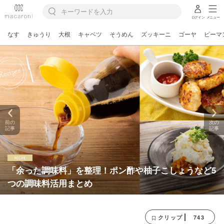
ログイン
メニュー
なす
きゅうり
大根
キャベツ
そうめん
ズッキーニ
ゴーヤ
ピーマ
前の
次の
記事
記事
「余った調味料」を整理！ポン酢や柚子こしょうなど5
つの調味料活用まとめ
743
クリップ