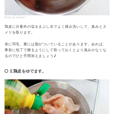
Photo by ako0811
鶏皮に分量外の塩をまぶし水でよく揉み洗いして、臭みとヌ
メリを取ります。

表に羽毛、裏には脂がついていることがあります。あれば、
事前に包丁で擦るようにして取っておくとより臭みがなくな
るのでひと手間加えましょう♪
2.鶏皮をゆでます。