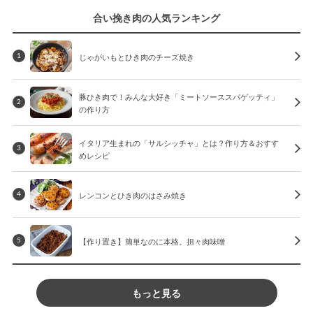
合い挽き肉の人気ランキング
じゃがいもとひき肉のチーズ焼き
1
豚ひき肉で！みんな大好き「ミートソーススパゲッティ」
2
の作り方
イタリア生まれの「サルシッチャ」とは？作り方＆おすす
3
めレシピ
レンコンとひき肉のはさみ焼き
4
【作り置き】簡単なのに本格。担々肉味噌
5
もっと見る