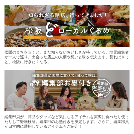
する旅の連載。次の旅先探しのヒントにいかがですか？
松阪のまちを歩くと、まだ知らないおいしさが待っている。地元編集者
が一人で巡り、出会った店主の人柄や想いと味を伝えます。見ればきっ
と、松阪に行きたくなる。
編集部員が、商品やグッズなど気になるアイテムを実際に食べたり使っ
たりして徹底検証。編集部のお墨付きを決定します。さらに、編集部員
が日常的に愛用しているアイテムもご紹介！