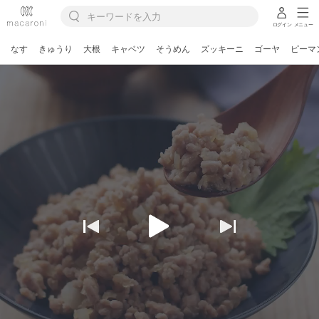
ログイン
メニュー
なす
きゅうり
大根
キャベツ
そうめん
ズッキーニ
ゴーヤ
ピーマ