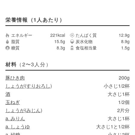
栄養情報（1人あたり）
エネルギー
221kcal
たんぱく質
12.9g
脂質
15.5g
炭水化物
8.9g
糖質
8.3g
食塩相当量
1.5g
（2〜3人分）
材料
豚ひき肉
200g
しょうが(すりおろし)
小さじ1/2杯
酒
大さじ1杯
玉ねぎ
1/2個
しょうが(みじん)
2片分
a. みりん
大さじ1杯
a. しょうゆ
大さじ1と1/2杯
a. 砂糖
小さじ2杯