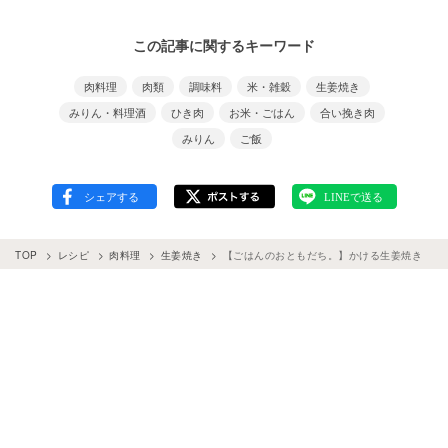
この記事に関するキーワード
肉料理
肉類
調味料
米・雑穀
生姜焼き
みりん・料理酒
ひき肉
お米・ごはん
合い挽き肉
みりん
ご飯
TOP
レシピ
肉料理
生姜焼き
【ごはんのおともだち。】かける生姜焼き