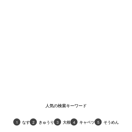
人気の検索キーワード
1
なす
2
きゅうり
3
大根
4
キャベツ
5
そうめん