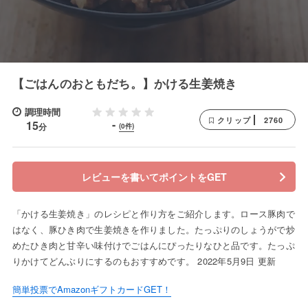
【ごはんのおともだち。】かける生姜焼き
調理時間
2760
クリップ
-
15
分
(0件)
レビューを書いてポイントをGET
「かける生姜焼き」のレシピと作り方をご紹介します。ロース豚肉で
はなく、豚ひき肉で生姜焼きを作りました。たっぷりのしょうがで炒
めたひき肉と甘辛い味付けでごはんにぴったりなひと品です。たっぷ
りかけてどんぶりにするのもおすすめです。 2022年5月9日 更新
簡単投票でAmazonギフトカードGET！