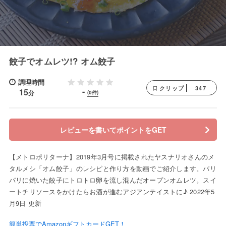
餃子でオムレツ!? オム餃子
調理時間
347
クリップ
-
15
分
(0件)
レビューを書いてポイントをGET
【メトロポリターナ】2019年3月号に掲載されたヤスナリオさんのメ
タルメシ「オム餃子」のレシピと作り方を動画でご紹介します。パリ
パリに焼いた餃子にトロトロ卵を流し混んだオープンオムレツ。スイ
ートチリソースをかけたらお酒が進むアジアンテイストに♪ 2022年5
月9日 更新
簡単投票でAmazonギフトカードGET！