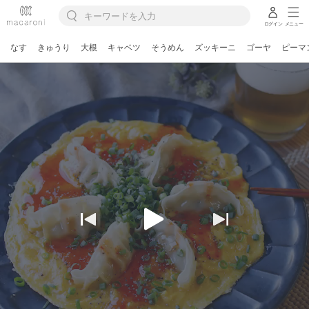
ログイン
メニュー
なす
きゅうり
大根
キャベツ
そうめん
ズッキーニ
ゴーヤ
ピーマ