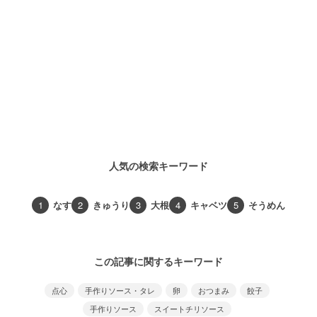
人気の検索キーワード
1
なす
2
きゅうり
3
大根
4
キャベツ
5
そうめん
この記事に関するキーワード
点心
手作りソース・タレ
卵
おつまみ
餃子
手作りソース
スイートチリソース