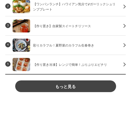
【ワンパンランチ】ハワイアン気分で♪ガーリックシュリ
2
ンププレート
【作り置き】自家製スイートチリソース
3
彩りカラフル！夏野菜のカラフル生春巻き
4
【作り置き冷凍】レンジで簡単！ぷりぷりエビチリ
5
もっと見る