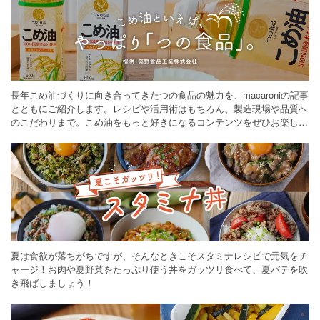
長年こめ油づくりに向き合ってきたつの食品の魅力を、macaroniの記事
とともにご紹介します。レシピや活用術はもちろん、製造現場や品質へ
のこだわりまで。こめ油をもっと好きになるコンテンツをぜひお楽しみ
ください。
夏は食欲が落ちがちですが、そんなときこそスタミナレシピで元気をチ
ャージ！お肉や夏野菜をたっぷり使う丼をガッツリ食べて、夏バテを吹
き飛ばしましょう！