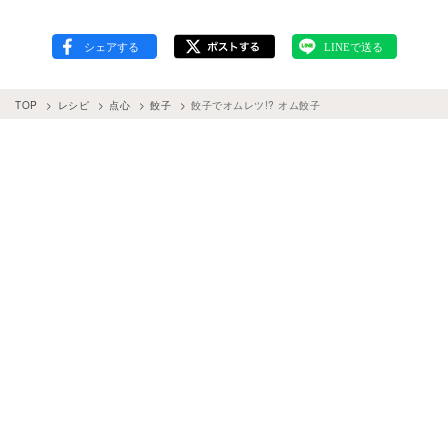
TOP
レシピ
点心
餃子
餃子でオムレツ!? オム餃子