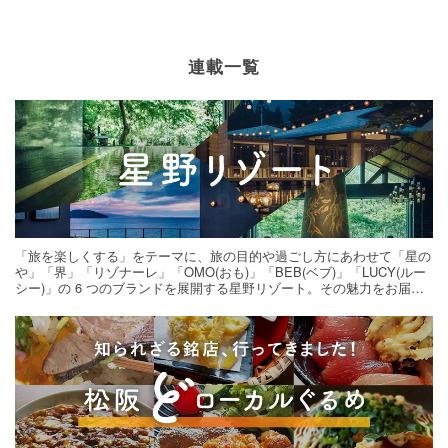
連載一覧
「旅を楽しくする」をテーマに、旅の目的や過ごし方にあわせて「星の
や」「界」「リゾナーレ」「OMO(おも)」「BEB(ベブ)」「LUCY(ルー
シー)」の 6 つのブランドを展開する星野リゾート。その魅力をお届け
する旅の連載。次の旅先探しのヒントにいかがですか？