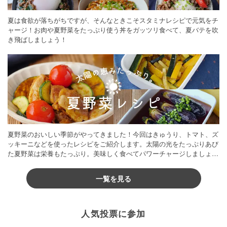
夏は食欲が落ちがちですが、そんなときこそスタミナレシピで元気をチ
ャージ！お肉や夏野菜をたっぷり使う丼をガッツリ食べて、夏バテを吹
き飛ばしましょう！
夏野菜のおいしい季節がやってきました！今回はきゅうり、トマト、ズ
ッキーニなどを使ったレシピをご紹介します。太陽の光をたっぷりあび
た夏野菜は栄養もたっぷり。美味しく食べてパワーチャージしましょう
♪
一覧を見る
人気投票に参加