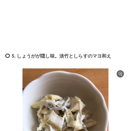
5. しょうがが隠し味。淡竹としらすのマヨ和え