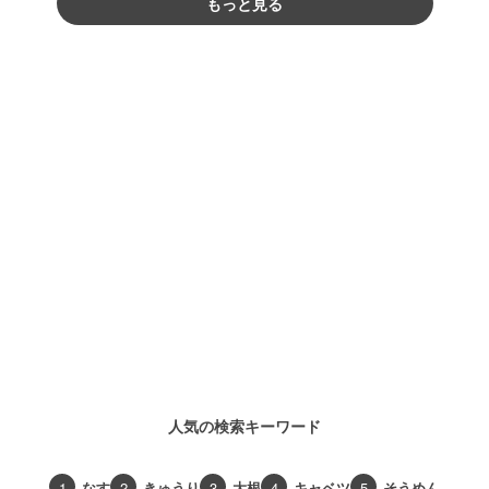
もっと見る
人気の検索キーワード
1
なす
2
きゅうり
3
大根
4
キャベツ
5
そうめん