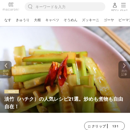
ログイン
メニュー
なす
きゅうり
大根
キャベツ
そうめん
ズッキーニ
ゴーヤ
ピーマ
前の
次の
記事
記事
淡竹（ハチク）の人気レシピ21選。炒めも煮物も自由
自在！
131
クリップ