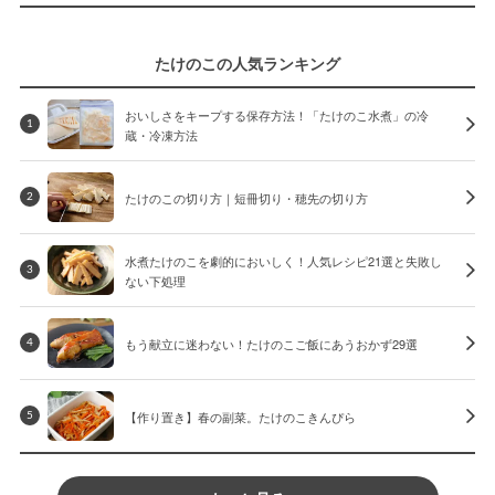
たけのこの人気ランキング
おいしさをキープする保存方法！「たけのこ水煮」の冷
1
蔵・冷凍方法
たけのこの切り方｜短冊切り・穂先の切り方
2
水煮たけのこを劇的においしく！人気レシピ21選と失敗し
3
ない下処理
もう献立に迷わない！たけのこご飯にあうおかず29選
4
【作り置き】春の副菜。たけのこきんぴら
5