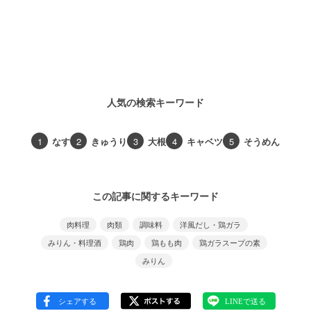
人気の検索キーワード
1
なす
2
きゅうり
3
大根
4
キャベツ
5
そうめん
この記事に関するキーワード
肉料理
肉類
調味料
洋風だし・鶏ガラ
みりん・料理酒
鶏肉
鶏もも肉
鶏ガラスープの素
みりん