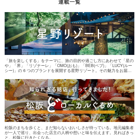
連載一覧
「旅を楽しくする」をテーマに、旅の目的や過ごし方にあわせて「星の
や」「界」「リゾナーレ」「OMO(おも)」「BEB(ベブ)」「LUCY(ルー
シー)」の 6 つのブランドを展開する星野リゾート。その魅力をお届け
する旅の連載。次の旅先探しのヒントにいかがですか？
松阪のまちを歩くと、まだ知らないおいしさが待っている。地元編集者
が一人で巡り、出会った店主の人柄や想いと味を伝えます。見ればきっ
と、松阪に行きたくなる。