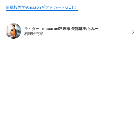
簡単投票でAmazonギフトカードGET！
ライター :
macaroni料理家 矢部麻美/らみー
料理研究家