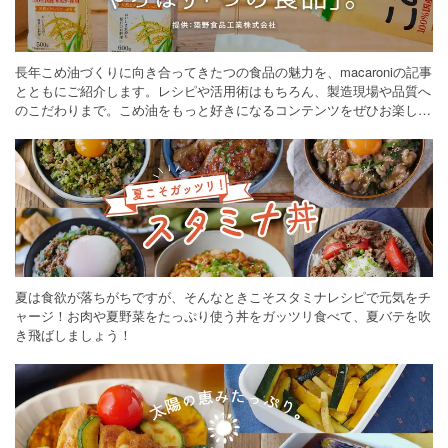
長年こめ油づくりに向き合ってきたつの食品の魅力を、macaroniの記事
とともにご紹介します。レシピや活用術はもちろん、製造現場や品質へ
のこだわりまで。こめ油をもっと好きになるコンテンツをぜひお楽しみ
ください。
夏は食欲が落ちがちですが、そんなときこそスタミナレシピで元気をチ
ャージ！お肉や夏野菜をたっぷり使う丼をガッツリ食べて、夏バテを吹
き飛ばしましょう！