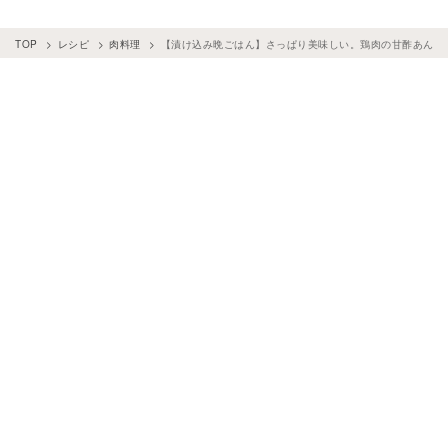
TOP
レシピ
肉料理
【漬け込み晩ごはん】さっぱり美味しい。鶏肉の甘酢あん&