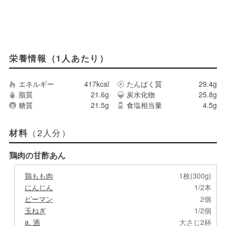
栄養情報（1人あたり）
エネルギー
417kcal
たんぱく質
29.4g
脂質
21.6g
炭水化物
25.8g
糖質
21.5g
食塩相当量
4.5g
（2人分）
材料
鶏肉の甘酢あん
鶏もも肉
1枚(300g)
にんじん
1/2本
ピーマン
2個
玉ねぎ
1/2個
a. 酒
大さじ2杯