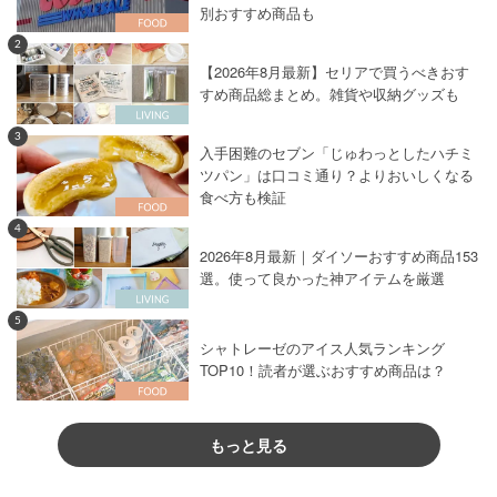
別おすすめ商品も
2
【2026年8月最新】セリアで買うべきおす
すめ商品総まとめ。雑貨や収納グッズも
3
入手困難のセブン「じゅわっとしたハチミ
ツパン」は口コミ通り？よりおいしくなる
食べ方も検証
4
2026年8月最新｜ダイソーおすすめ商品153
選。使って良かった神アイテムを厳選
5
シャトレーゼのアイス人気ランキング
TOP10！読者が選ぶおすすめ商品は？
もっと見る