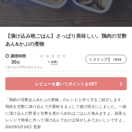
【漬け込み晩ごはん】さっぱり美味しい。鶏肉の甘酢
あん&かぶの煮物
調理時間
1834
クリップ
-
30
分
(0件)
※漬け込む時間は含みません。
レビューを書いてポイントをGET
「鶏肉の甘酢あん&かぶの煮物」のレシピと作り方をご紹介します。
鶏肉を甘酢に漬け込んで片栗粉をまぶして揚げ焼きにしました。一緒
に漬け込んだ野菜と甘酢を煮からめればごはんが進みますよ。副菜も
レンジで簡単に作って漬け込んでおけば味がしみておいしいですよ。
2022年5月24日 更新