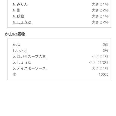
a. みりん
大さじ1杯
a. 酢
大さじ2杯
a. 砂糖
大さじ1杯
a. しょうゆ
大さじ2杯
かぶの煮物
かぶ
2個
しいたけ
3枚
b. 鶏ガラスープの素
小さじ1杯
b. しょうゆ
小さじ1/2杯
b. オイスターソース
大さじ1杯
水
100cc