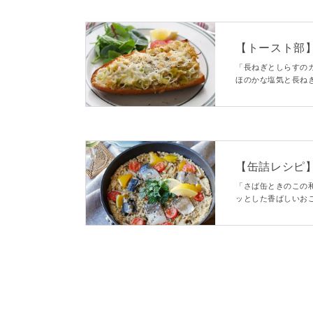
【トースト部
「長ねぎとしらすの
ほのかな塩気と長ね
と焼きました。香ば
す。
【缶詰レシピ
この和風パエ
「さば缶ときのこの
ッとした香ばしいお
す。さばの水煮る缶
おもてなしにもぴっ