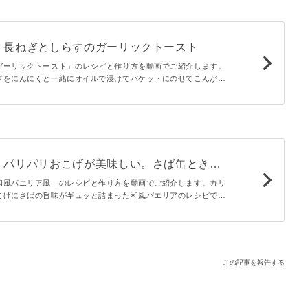
】長ねぎとしらすのガーリックトースト
ガーリックトースト」のレシピと作り方を動画でご紹介します。
ぎをにんにくと一緒にオイルで浸けてバケットにのせてこんがり
しい香りが食欲をそそる休日のブランチにオススメのトーストで
】パリパリおこげが美味しい。さば缶ときの
リア風
和風パエリア風」のレシピと作り方を動画でご紹介します。カリ
こげにさばの旨味がギュッと詰まった和風パエリアのレシピで
を使用することで少ない調味料で深い味わいに。おうちごはんや
たりですよ。
この記事を報告する