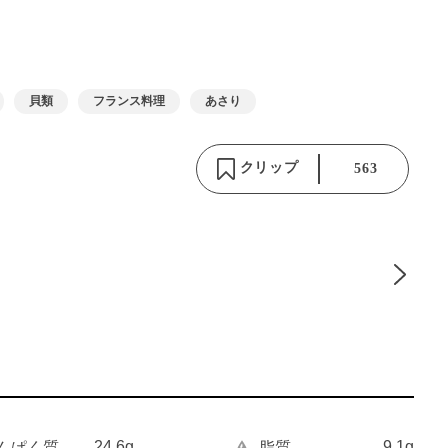
貝類
フランス料理
あさり
クリップ
563
24.6g
9.1g
んぱく質
脂質