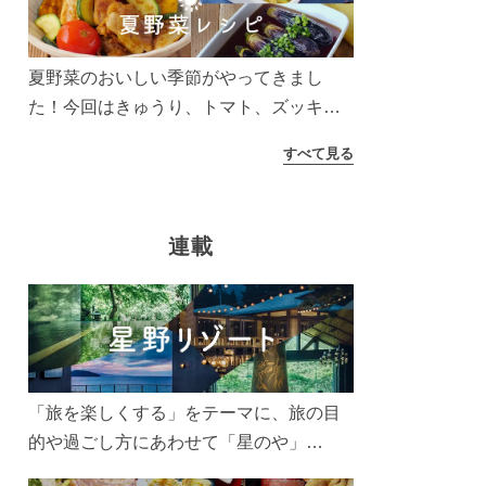
う！
夏野菜のおいしい季節がやってきまし
た！今回はきゅうり、トマト、ズッキー
ニなどを使ったレシピをご紹介します。
すべて見る
太陽の光をたっぷりあびた夏野菜は栄養
もたっぷり。美味しく食べてパワーチャ
ージしましょう♪
連載
「旅を楽しくする」をテーマに、旅の目
的や過ごし方にあわせて「星のや」
「界」「リゾナーレ」「OMO(おも)」「B