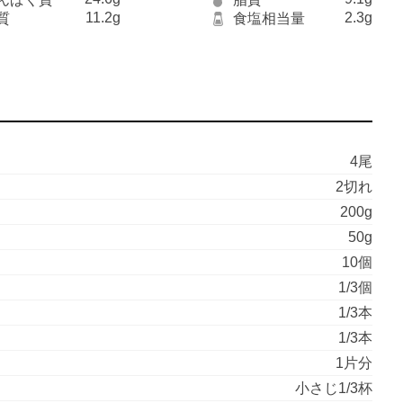
11.2g
2.3g
質
食塩相当量
4尾
2切れ
200g
50g
10個
1/3個
1/3本
1/3本
1片分
小さじ1/3杯