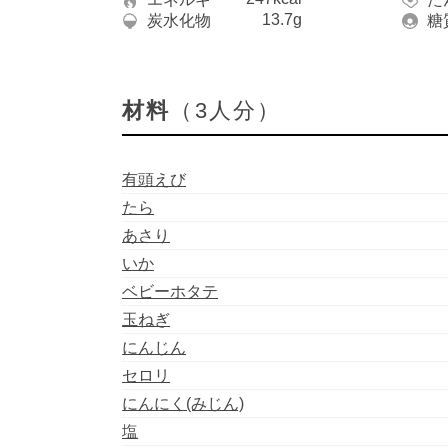
13.7g
炭水化物
糖
材料
（3人分）
有頭えび
たら
あさり
いか
ベビーホタテ
玉ねぎ
にんじん
セロリ
にんにく(みじん)
塩