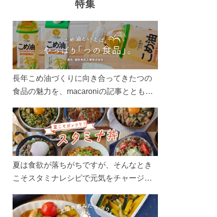
特集
長年こめ油づくりに向き合ってきたつの
食品の魅力を、macaroniの記事とともに
ご紹介します。レシピや活用術はもちろ
ん、製造現場や品質へのこだわりまで。
こめ油をもっと好きになるコンテンツを
ぜひお楽しみください。
夏は食欲が落ちがちですが、そんなとき
こそスタミナレシピで元気をチャージ！
お肉や夏野菜をたっぷり使う丼をガッツ
リ食べて、夏バテを吹き飛ばしましょ