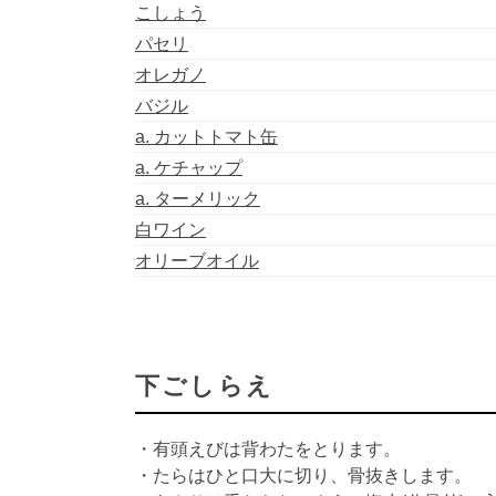
こしょう
パセリ
オレガノ
バジル
a. カットトマト缶
a. ケチャップ
a. ターメリック
白ワイン
オリーブオイル
下ごしらえ
・有頭えびは背わたをとります。
・たらはひと口大に切り、骨抜きします。