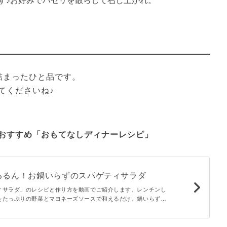
す♪お好みでパセリを散らして召し上がれ。
まったひと品です。

おすすめ「おもてなしディナーレシピ」
るるん！お鍋いらずのスパゲティサラダ
ィサラダ」のレシピと作り方を動画でご紹介します。レンチンし
をたっぷりの野菜とマヨネーズソースで和えるだけ。鍋いらずで
に仕上がりますよ。簡単なのでもうひと品欲しいときにも重宝で