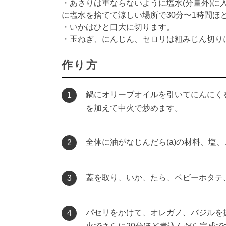
・あさりは重ならないように塩水(分量外)に
に塩水を捨てて涼しい場所で30分〜1時間ほ
・いかはひと口大に切ります。
・玉ねぎ、にんじん、セロリは粗みじん切り
作り方
鍋にオリーブオイルを引いてにんにく
1
を加えて中火で炒めます。
全体に油がなじんだら(a)の材料、塩
2
蓋を取り、いか、たら、ベビーホタテ
3
パセリをかけて、オレガノ、バジルを
4