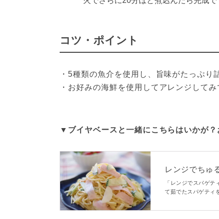
火でさらに20分ほど煮込んだら完成で
コツ・ポイント
・5種類の魚介を使用し、旨味がたっぷり詰
▼ブイヤベースと一緒にこちらはいかが？
レンジでちゅ
「レンジでスパゲテ
て茹でたスパゲティ
丁度よいアルデンテ
す。