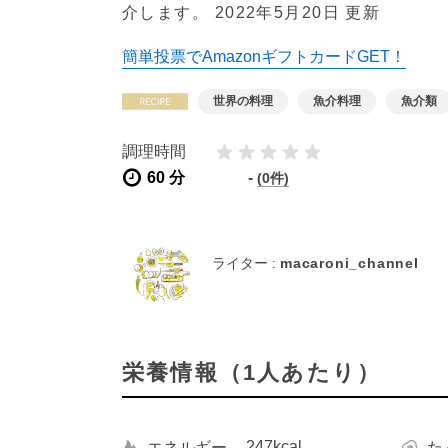
介します。
2022年5月20日 更新
簡単投票でAmazonギフトカードGET！
世界の料理
魚介料理
魚介類
調理時間
60 分
-
(0件)
ライター :
macaroni_channel
栄養情報（1人あたり）
247kcal
エネルギー
た