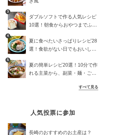
き風
3
ダブルソフトで作る人気レシピ
10選！朝食からおやつまでふん
わり食パンを楽しむアレンジ
4
夏に食べたいさっぱりレシピ28
選！食欲がない日でもおいしい
簡単おかず・麺・ごはん
5
夏の簡単レシピ20選！10分で作
れる主菜から、副菜・麺・ごは
んまで一気に紹介
すべて見る
人気投票に参加
長崎のおすすめのお土産は？