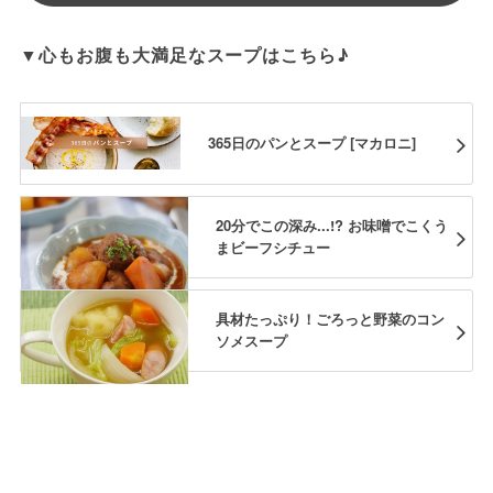
▼心もお腹も大満足なスープはこちら♪
365日のパンとスープ [マカロニ]
20分でこの深み...!? お味噌でこくう
まビーフシチュー
具材たっぷり！ごろっと野菜のコン
ソメスープ