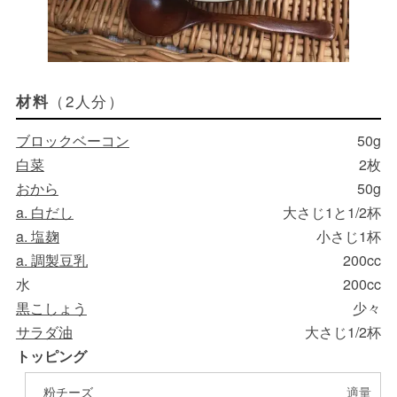
（2人分）
材料
ブロックベーコン
50g
白菜
2枚
おから
50g
a. 白だし
大さじ1と1/2杯
a. 塩麹
小さじ1杯
a. 調製豆乳
200cc
水
200cc
黒こしょう
少々
サラダ油
大さじ1/2杯
トッピング
粉チーズ
適量