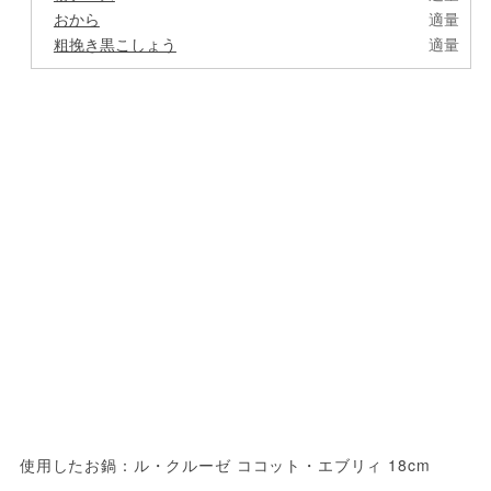
おから
適量
粗挽き黒こしょう
適量