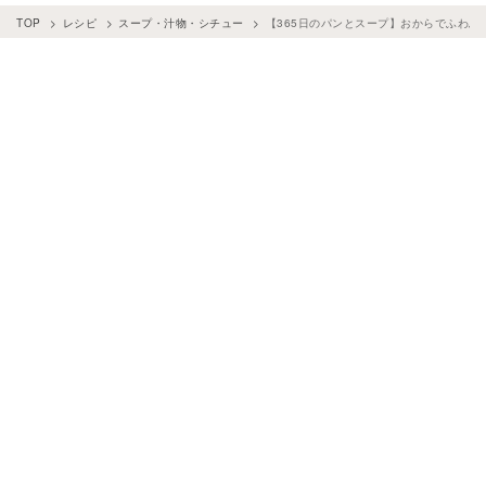
TOP
レシピ
スープ・汁物・シチュー
【365日のパンとスープ】おからでふわふ