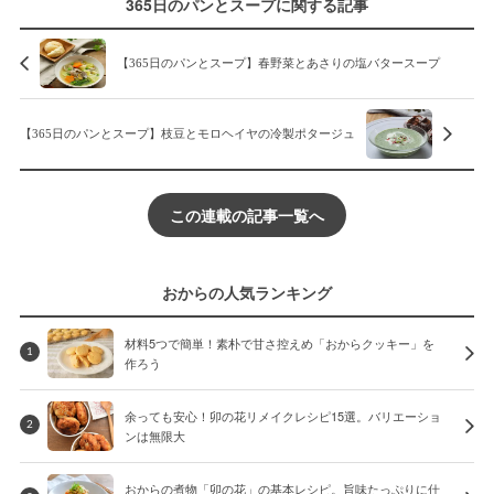
365日のパンとスープに関する記事
【365日のパンとスープ】春野菜とあさりの塩バタースープ
【365日のパンとスープ】枝豆とモロヘイヤの冷製ポタージュ
この連載の記事一覧へ
おからの人気ランキング
材料5つで簡単！素朴で甘さ控えめ「おからクッキー」を
1
作ろう
余っても安心！卯の花リメイクレシピ15選。バリエーショ
2
ンは無限大
おからの煮物「卯の花」の基本レシピ。旨味たっぷりに仕