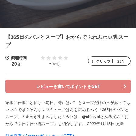
【365日のパンとスープ】おからでふわふわ豆乳スー
プ
調理時間
281
クリップ
-
20
分
(0件)
レビューを書いてポイントをGET
家事に仕事にと忙しい毎日。時にはパンとスープだけの日があっても
いいのでは？そんなレスキューごはんを広めるべく「365日のパンと
スープ」の企画が生まれました！今回は、@chihiyofさん考案の「お
からでふわふわ豆乳スープ」を紹介します。 2022年4月15日 更新
簡単投票でAmazonギフトカードGET！