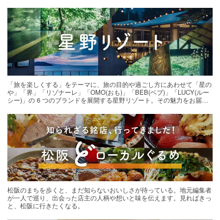
「旅を楽しくする」をテーマに、旅の目的や過ごし方にあわせて「星の
や」「界」「リゾナーレ」「OMO(おも)」「BEB(ベブ)」「LUCY(ルー
シー)」の 6 つのブランドを展開する星野リゾート。その魅力をお届け
する旅の連載。次の旅先探しのヒントにいかがですか？
松阪のまちを歩くと、まだ知らないおいしさが待っている。地元編集者
が一人で巡り、出会った店主の人柄や想いと味を伝えます。見ればきっ
と、松阪に行きたくなる。