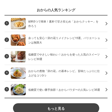
おからの人気ランキング
材料5つで簡単！素朴で甘さ控えめ「おからクッキー」を
1
作ろう
余っても安心！卯の花リメイクレシピ15選。バリエーショ
2
ンは無限大
低糖質でやさしい味わい！おからを使った人気のスイーツ
3
レシピ30選
おからの煮物「卯の花」の基本レシピ。旨味たっぷりに仕
4
上げるコツ3つ
低糖質で使い勝手抜群！おからパウダーの人気レシピ35選
5
もっと見る