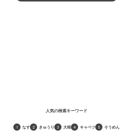
人気の検索キーワード
1
なす
2
きゅうり
3
大根
4
キャベツ
5
そうめん