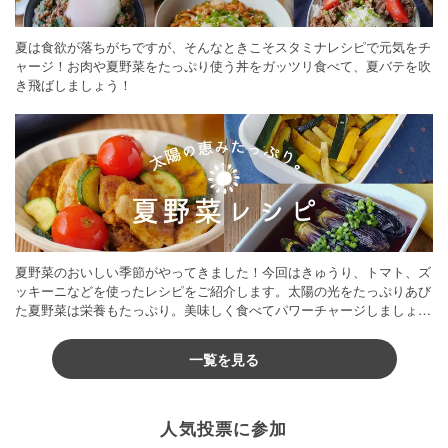
夏は食欲が落ちがちですが、そんなときこそスタミナレシピで元気をチ
ャージ！お肉や夏野菜をたっぷり使う丼をガッツリ食べて、夏バテを吹
き飛ばしましょう！
夏野菜のおいしい季節がやってきました！今回はきゅうり、トマト、ズ
ッキーニなどを使ったレシピをご紹介します。太陽の光をたっぷりあび
た夏野菜は栄養もたっぷり。美味しく食べてパワーチャージしましょう
♪
一覧を見る
人気投票に参加