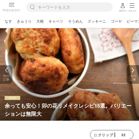
ログイン
メニュー
なす
きゅうり
大根
キャベツ
そうめん
ズッキーニ
ゴーヤ
ピーマ
前の
次の
記事
記事
余っても安心！卯の花リメイクレシピ15選。バリエー
ションは無限大
32
クリップ