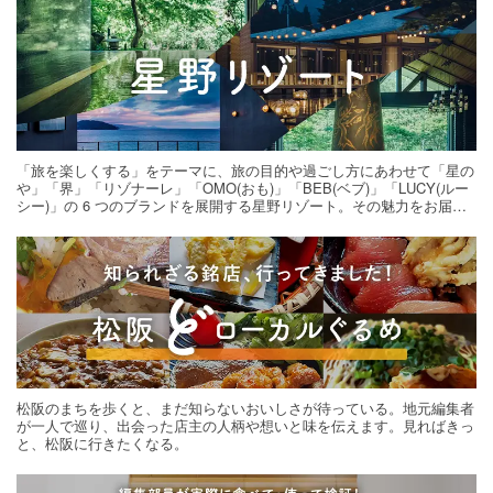
「旅を楽しくする」をテーマに、旅の目的や過ごし方にあわせて「星の
や」「界」「リゾナーレ」「OMO(おも)」「BEB(ベブ)」「LUCY(ルー
シー)」の 6 つのブランドを展開する星野リゾート。その魅力をお届け
する旅の連載。次の旅先探しのヒントにいかがですか？
松阪のまちを歩くと、まだ知らないおいしさが待っている。地元編集者
が一人で巡り、出会った店主の人柄や想いと味を伝えます。見ればきっ
と、松阪に行きたくなる。