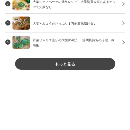
大葉ジェノベーゼの簡単レシピ！大量消費＆家にあるナッ
3
ツで失敗なし
大葉とみょうがたっぷり！万能薬味漬けダレ
4
野菜ソムリエ直伝の大葉保存法！3週間長持ちの冷蔵・冷
5
凍術
もっと見る