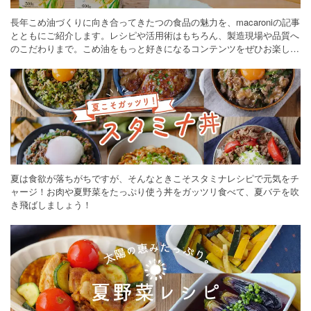
長年こめ油づくりに向き合ってきたつの食品の魅力を、macaroniの記事
とともにご紹介します。レシピや活用術はもちろん、製造現場や品質へ
のこだわりまで。こめ油をもっと好きになるコンテンツをぜひお楽しみ
ください。
夏は食欲が落ちがちですが、そんなときこそスタミナレシピで元気をチ
ャージ！お肉や夏野菜をたっぷり使う丼をガッツリ食べて、夏バテを吹
き飛ばしましょう！