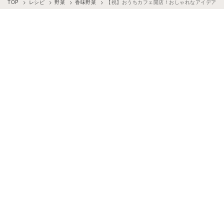
TOP
レシピ
野菜
香味野菜
【祝】おうちカフェ開店！おしゃれなアイデアレシ