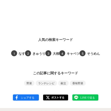
人気の検索キーワード
1
なす
2
きゅうり
3
大根
4
キャベツ
5
そうめん
この記事に関するキーワード
野菜
ランチレシピ
献立
香味野菜