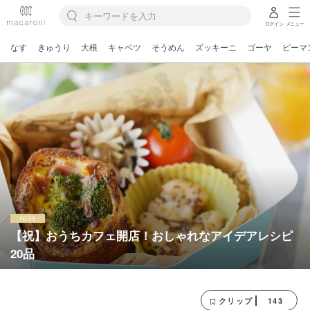
ログイン
メニュー
なす
きゅうり
大根
キャベツ
そうめん
ズッキーニ
ゴーヤ
ピーマ
【祝】おうちカフェ開店！おしゃれなアイデアレシピ
20品
143
クリップ