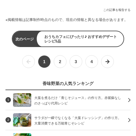
この記事を報告する
※掲載情報は記事制作時点のもので、現在の情報と異なる場合があります。
おうちカフェにぴったり♪ おすすめデザート
次のページ
レシピ5品
1
2
3
4
香味野菜の人気ランキング
大葉を煮るだけ「青じそジュース」の作り方。赤紫蘇なし
1
のさっぱり代用レシピ
サラダが一瞬でなくなる「大葉ドレッシング」の作り方。
2
大量消費できる万能青じそレシピ