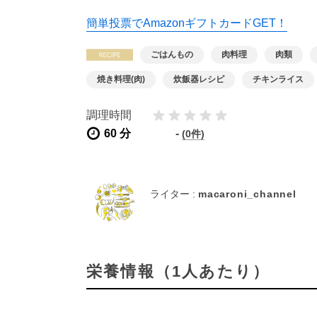
簡単投票でAmazonギフトカードGET！
ごはんもの
肉料理
肉類
焼き料理(肉)
炊飯器レシピ
チキンライス
調理時間
60 分
-
(0件)
ライター :
macaroni_channel
栄養情報（1人あたり）