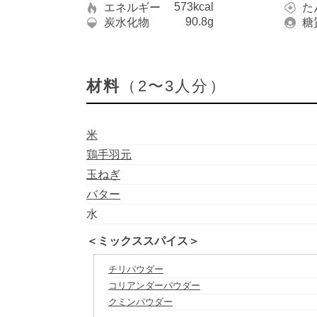
573kcal
エネルギー
た
90.8g
炭水化物
糖
材料
（2〜3人分）
米
鶏手羽元
玉ねぎ
バター
水
＜ミックススパイス＞
チリパウダー
コリアンダーパウダー
クミンパウダー