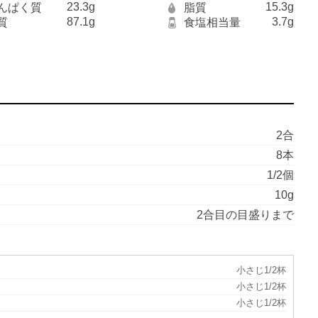
23.3g
15.3g
んぱく質
脂質
87.1g
3.7g
質
食塩相当量
2合
8本
1/2個
10g
2合目の目盛りまで
小さじ1/2杯
小さじ1/2杯
小さじ1/2杯