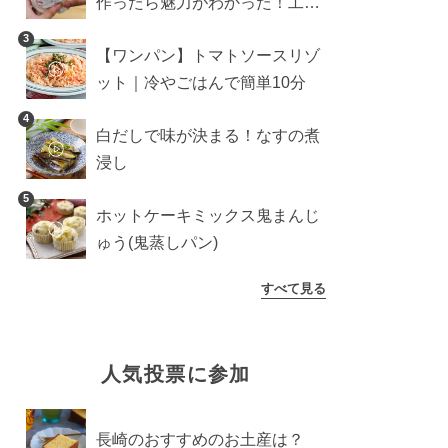
作ったら魅力がわかった！工程
10分の作り方
3
【ワンパン】トマトソースリゾ
ット｜冷やごはんで簡単10分
4
白だしで味が決まる！なすの煮
浸し
5
ホットケーキミックス鬼まんじ
ゅう(鬼蒸しパン)
すべて見る
人気投票に参加
長崎のおすすめのお土産は？