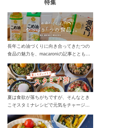
特集
長年こめ油づくりに向き合ってきたつの
食品の魅力を、macaroniの記事とともに
ご紹介します。レシピや活用術はもちろ
ん、製造現場や品質へのこだわりまで。
こめ油をもっと好きになるコンテンツを
ぜひお楽しみください。
夏は食欲が落ちがちですが、そんなとき
こそスタミナレシピで元気をチャージ！
お肉や夏野菜をたっぷり使う丼をガッツ
リ食べて、夏バテを吹き飛ばしましょ