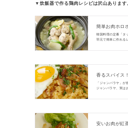
▼炊飯器で作る鶏肉レシピは沢山あります
簡単お肉ホロ
韓国料理の定番「タ
羽元で簡単に作れる
あとは炊き上がるの
香るスパイス
「ジャンバラヤ」が
ジャンバラヤ、実は
ピリ辛風味がやみつ
がり♩
安いお肉が紅