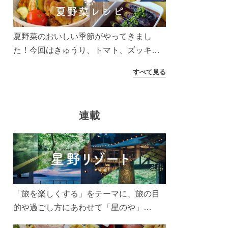
う！
夏野菜のおいしい季節がやってきまし
た！今回はきゅうり、トマト、ズッキー
ニなどを使ったレシピをご紹介します。
すべて見る
太陽の光をたっぷりあびた夏野菜は栄養
もたっぷり。美味しく食べてパワーチャ
ージしましょう♪
連載
「旅を楽しくする」をテーマに、旅の目
的や過ごし方にあわせて「星のや」
「界」「リゾナーレ」「OMO(おも)」「B