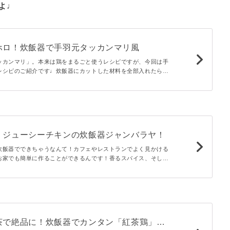
よ♩
ホロ！炊飯器で手羽元タッカンマリ風
ッカンマリ」。本来は鶏をまるごと使うレシピですが、今回は手
レシピのご紹介です♩炊飯器にカットした材料を全部入れたら、
を待つだけ！仕上げに旨辛タレをかけて召し上がれ！
！ジューシーチキンの炊飯器ジャンバラヤ！
炊飯器でできちゃうなんて！カフェやレストランでよく見かける
お家でも簡単に作ることができるんです！香るスパイス、そして
きに！カリッと焼いた鶏肉をのせたらごちそうプレートのできあ
茶で絶品に！炊飯器でカンタン「紅茶鶏」の