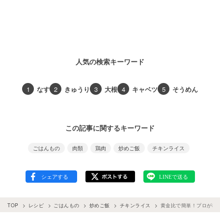
人気の検索キーワード
1
なす
2
きゅうり
3
大根
4
キャベツ
5
そうめん
この記事に関するキーワード
ごはんもの
肉類
鶏肉
炒めご飯
チキンライス
TOP
レシピ
ごはんもの
炒めご飯
チキンライス
黄金比で簡単！プロが教