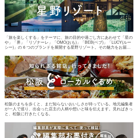
「旅を楽しくする」をテーマに、旅の目的や過ごし方にあわせて「星の
や」「界」「リゾナーレ」「OMO(おも)」「BEB(ベブ)」「LUCY(ルー
シー)」の 6 つのブランドを展開する星野リゾート。その魅力をお届け
する旅の連載。次の旅先探しのヒントにいかがですか？
松阪のまちを歩くと、まだ知らないおいしさが待っている。地元編集者
が一人で巡り、出会った店主の人柄や想いと味を伝えます。見ればきっ
と、松阪に行きたくなる。