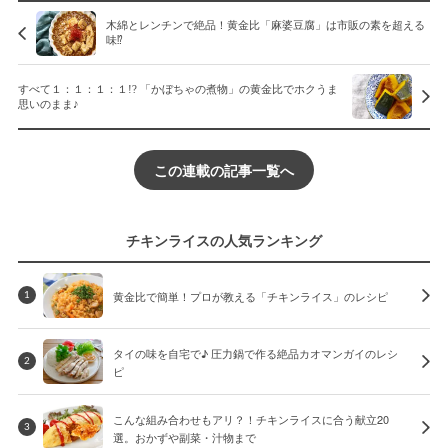
木綿とレンチンで絶品！黄金比「麻婆豆腐」は市販の素を超える
味⁉︎
すべて１：１：１：１!? 「かぼちゃの煮物」の黄金比でホクうま
思いのまま♪
この連載の記事一覧へ
チキンライスの人気ランキング
黄金比で簡単！プロが教える「チキンライス」のレシピ
1
タイの味を自宅で♪ 圧力鍋で作る絶品カオマンガイのレシ
2
ピ
こんな組み合わせもアリ？！チキンライスに合う献立20
3
選。おかずや副菜・汁物まで