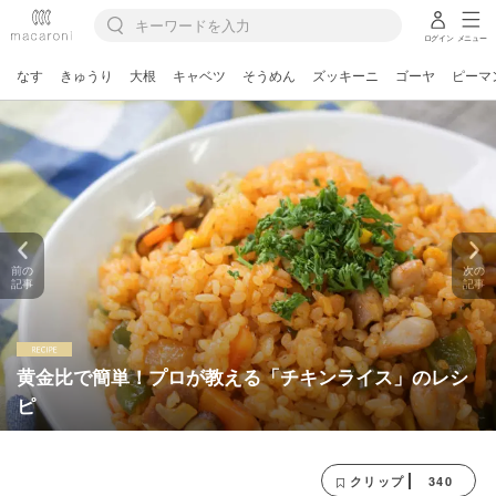
ログイン
メニュー
なす
きゅうり
大根
キャベツ
そうめん
ズッキーニ
ゴーヤ
ピーマ
前の
次の
記事
記事
黄金比で簡単！プロが教える「チキンライス」のレシ
ピ
340
クリップ