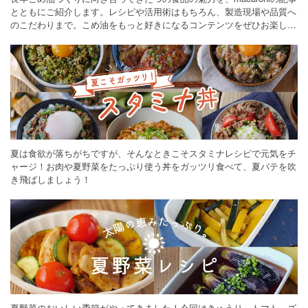
とともにご紹介します。レシピや活用術はもちろん、製造現場や品質へ
のこだわりまで。こめ油をもっと好きになるコンテンツをぜひお楽しみ
ください。
夏は食欲が落ちがちですが、そんなときこそスタミナレシピで元気をチ
ャージ！お肉や夏野菜をたっぷり使う丼をガッツリ食べて、夏バテを吹
き飛ばしましょう！
夏野菜のおいしい季節がやってきました！今回はきゅうり、トマト、ズ