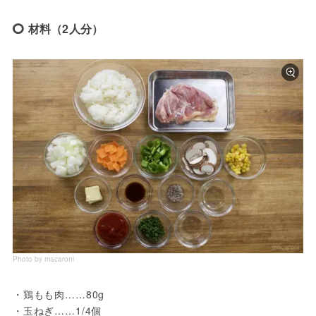
材料（2人分）
Photo by macaroni
・鶏もも肉……80g
・玉ねぎ……1/4個