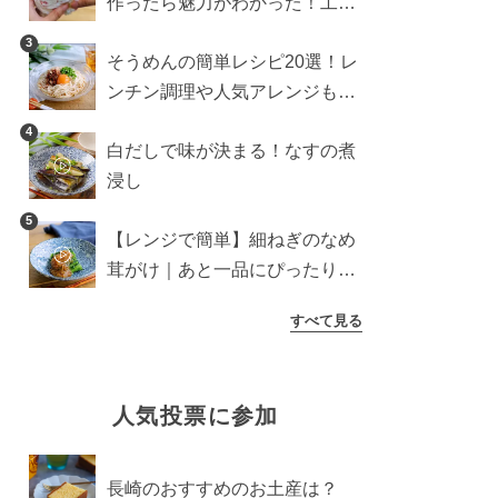
作ったら魅力がわかった！工程
10分の作り方
3
そうめんの簡単レシピ20選！レ
ンチン調理や人気アレンジも紹
介
4
白だしで味が決まる！なすの煮
浸し
5
【レンジで簡単】細ねぎのなめ
茸がけ｜あと一品にぴったり副
菜
すべて見る
人気投票に参加
長崎のおすすめのお土産は？