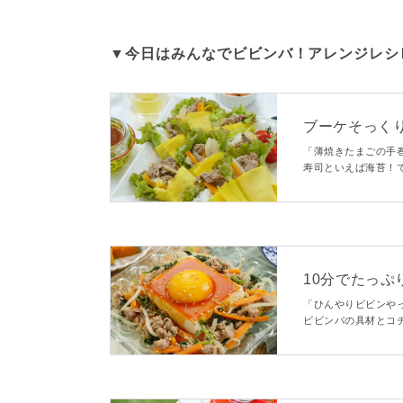
▼今日はみんなでビビンバ！アレンジレシ
ブーケそっくり
「薄焼きたまごの手
寿司といえば海苔！
菜を入れて、特製コ
10分でたっ
「ひんやりビビンや
ビビンバの具材とコ
そっとのせて。具だ
よ♪