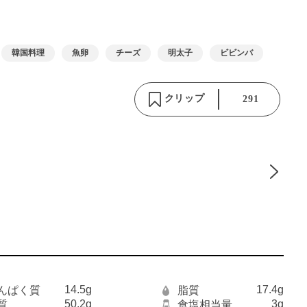
韓国料理
魚卵
チーズ
明太子
ビビンバ
クリップ
291
14.5g
17.4g
んぱく質
脂質
50.2g
3g
質
食塩相当量