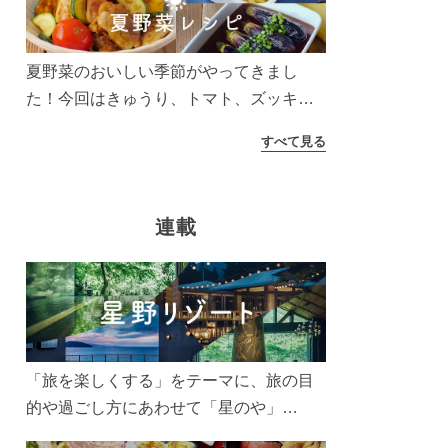
う！
夏野菜のおいしい季節がやってきまし
た！今回はきゅうり、トマト、ズッキー
ニなどを使ったレシピをご紹介します。
すべて見る
太陽の光をたっぷりあびた夏野菜は栄養
もたっぷり。美味しく食べてパワーチャ
ージしましょう♪
連載
「旅を楽しくする」をテーマに、旅の目
的や過ごし方にあわせて「星のや」
「界」「リゾナーレ」「OMO(おも)」「B