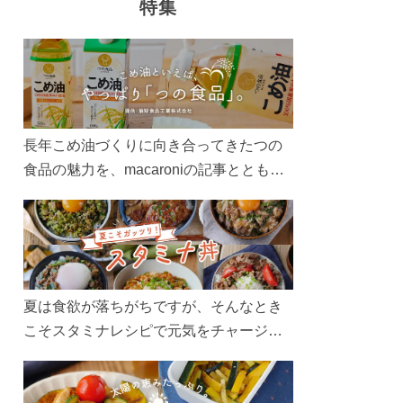
特集
長年こめ油づくりに向き合ってきたつの
食品の魅力を、macaroniの記事とともに
ご紹介します。レシピや活用術はもちろ
ん、製造現場や品質へのこだわりまで。
こめ油をもっと好きになるコンテンツを
ぜひお楽しみください。
夏は食欲が落ちがちですが、そんなとき
こそスタミナレシピで元気をチャージ！
お肉や夏野菜をたっぷり使う丼をガッツ
リ食べて、夏バテを吹き飛ばしましょ