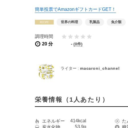
簡単投票でAmazonギフトカードGET！
世界の料理
乳製品
魚介類
調理時間
20 分
-
(0件)
ライター :
macaroni_channel
栄養情報（1人あたり）
414kcal
エネルギー
た
53.9g
炭水化物
糖