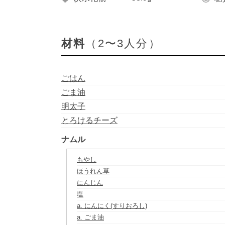
材料
（2〜3人分）
ごはん
ごま油
明太子
とろけるチーズ
ナムル
もやし
ほうれん草
にんじん
塩
a. にんにく(すりおろし)
a. ごま油