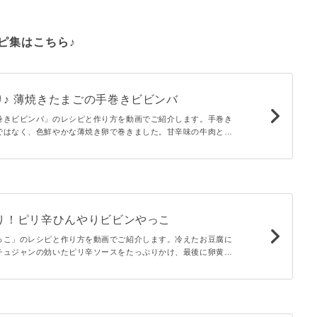
ピ集はこちら♪
♪ 薄焼きたまごの手巻きビビンバ
巻きビビンバ」のレシピと作り方を動画でご紹介します。手巻き
ではなく、色鮮やかな薄焼き卵で巻きました。甘辛味の牛肉と野
チュジャンだれをたっぷり付けて召し上がれ♪
ぷり！ピリ辛ひんやりビビンやっこ
っこ」のレシピと作り方を動画でご紹介します。冷えたお豆腐に
チュジャンの効いたピリ辛ソースをたっぷりかけ、最後に卵黄を
くさんでボリュームたっぷり！ひと品でお腹いっぱいになります