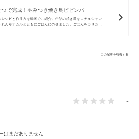
とつで完成！やみつき焼き鳥ビビンバ
のレシピと作り方を動画でご紹介。缶詰の焼き鳥をコチュジャン
うれん草ナムルとともにごはんにのせました。ごはんをカリカリ
増！スキレットひとつで作れるので、BBQやキャンプの際にもお
この記事を報告する
-
ーはまだありません