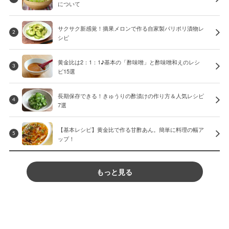
について
サクサク新感覚！摘果メロンで作る自家製パリポリ漬物レ
2
シピ
黄金比は2：1：1♪基本の「酢味噌」と酢味噌和えのレシ
3
ピ15選
長期保存できる！きゅうりの酢漬けの作り方＆人気レシピ
4
7選
【基本レシピ】黄金比で作る甘酢あん。簡単に料理の幅ア
5
ップ！
もっと見る