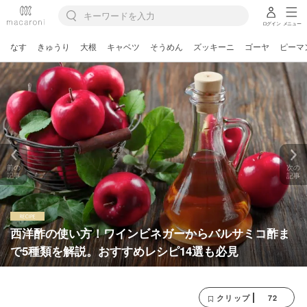
ログイン
メニュー
なす
きゅうり
大根
キャベツ
そうめん
ズッキーニ
ゴーヤ
ピーマ
前の
次の
記事
記事
西洋酢の使い方！ワインビネガーからバルサミコ酢ま
で5種類を解説。おすすめレシピ14選も必見
72
クリップ