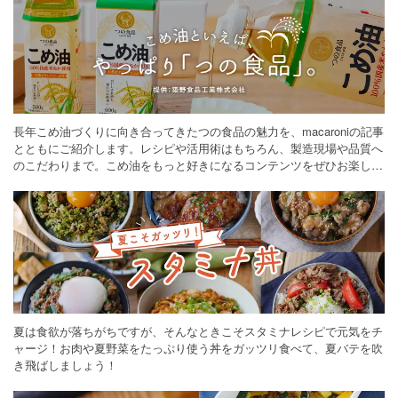
長年こめ油づくりに向き合ってきたつの食品の魅力を、macaroniの記事
とともにご紹介します。レシピや活用術はもちろん、製造現場や品質へ
のこだわりまで。こめ油をもっと好きになるコンテンツをぜひお楽しみ
ください。
夏は食欲が落ちがちですが、そんなときこそスタミナレシピで元気をチ
ャージ！お肉や夏野菜をたっぷり使う丼をガッツリ食べて、夏バテを吹
き飛ばしましょう！