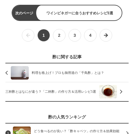
次のページ
ワインビネガーに合うおすすめレシピ5選
1
2
3
4
酢に関する記事
料理を格上げ！プロも御用達の「千鳥酢」とは？
三杯酢とはなにが違う？「二杯酢」の作り方＆活用レシピ5選
酢の人気ランキング
どう食べるのが良い？「酢キャベツ」の作り方＆効果効能
1