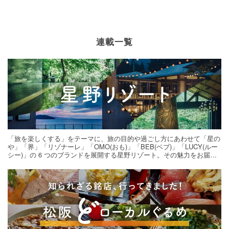
連載一覧
「旅を楽しくする」をテーマに、旅の目的や過ごし方にあわせて「星の
や」「界」「リゾナーレ」「OMO(おも)」「BEB(ベブ)」「LUCY(ルー
シー)」の 6 つのブランドを展開する星野リゾート。その魅力をお届け
する旅の連載。次の旅先探しのヒントにいかがですか？