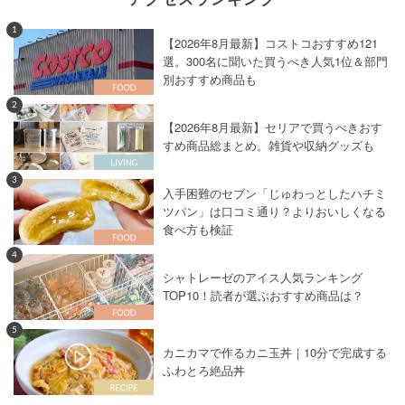
1
【2026年8月最新】コストコおすすめ121
選。300名に聞いた買うべき人気1位＆部門
別おすすめ商品も
2
【2026年8月最新】セリアで買うべきおす
すめ商品総まとめ。雑貨や収納グッズも
3
入手困難のセブン「じゅわっとしたハチミ
ツパン」は口コミ通り？よりおいしくなる
食べ方も検証
4
シャトレーゼのアイス人気ランキング
TOP10！読者が選ぶおすすめ商品は？
5
カニカマで作るカニ玉丼｜10分で完成する
ふわとろ絶品丼