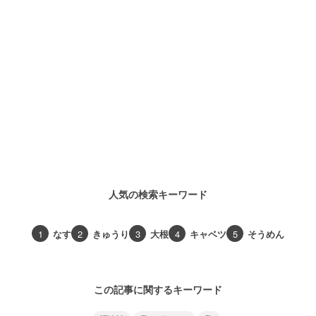
人気の検索キーワード
1
なす
2
きゅうり
3
大根
4
キャベツ
5
そうめん
この記事に関するキーワード